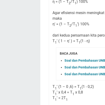
η = (1 – T
/T
) 100%
2
1
Agar efisiensi mesin meningkat
maka
η' = (1 – T
/T
’) 100%
2
1
dari kedua persamaan kita pero
T
' ( 1 – η' ) = T
(1 - η)
1
1
BACA JUGA
Soal dan Pembahasan UNBK 
Soal dan Pembahasan UNBK
Soal dan Pembahasan UNBK
T
' (1 – 0 ,6) = T
(1 - 0,2)
1
1
T
' x 0,4 = T
x 0,8
1
1
T
' = 2T
1
1