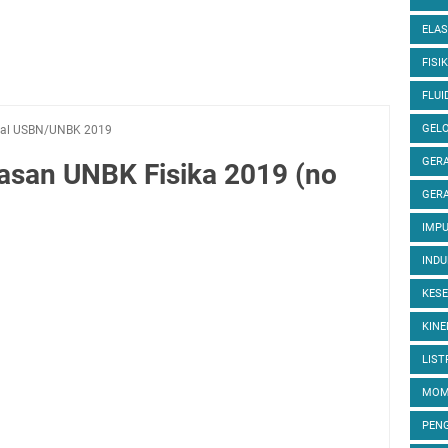
ELAS
FISIK
FLUI
GEL
al USBN/UNBK 2019
GERA
asan UNBK Fisika 2019 (no
GERA
IMP
INDU
KES
KINE
LIST
MOM
PEN