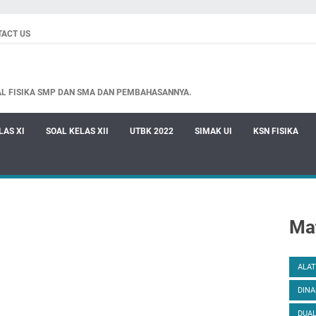
TACT US
AL FISIKA SMP DAN SMA DAN PEMBAHASANNYA.
LAS XI
SOAL KELAS XII
UTBK 2022
SIMAK UI
KSN FISIKA
Mat
ALAT
DINA
DUAL