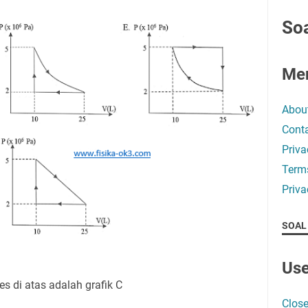
Soa
Me
Abou
Conta
Priva
Term
Priva
SOAL
Use
s di atas adalah grafik C
Close