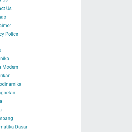
act Us
map
aimer
cy Police
e
nika
ka Modern
trikan
odinamika
gnetan
a
a
mbang
matika Dasar