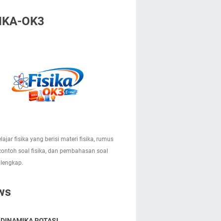
IKA-OK3
lajar fisika yang berisi materi fisika, rumus
 contoh soal fisika, dan pembahasan soal
 lengkap.
ws
 DINAMIKA ROTASI