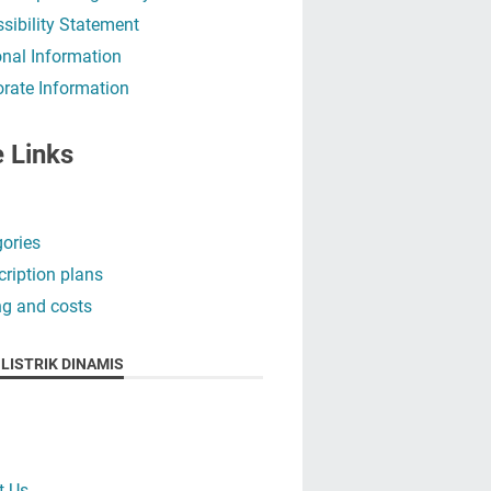
sibility Statement
nal Information
rate Information
e Links
ories
ription plans
ng and costs
LISTRIK DINAMIS
t Us