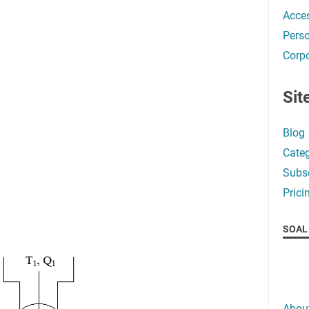
Acces
Perso
Corpo
Sit
Blog
Categ
Subsc
Prici
SOAL 
Abou