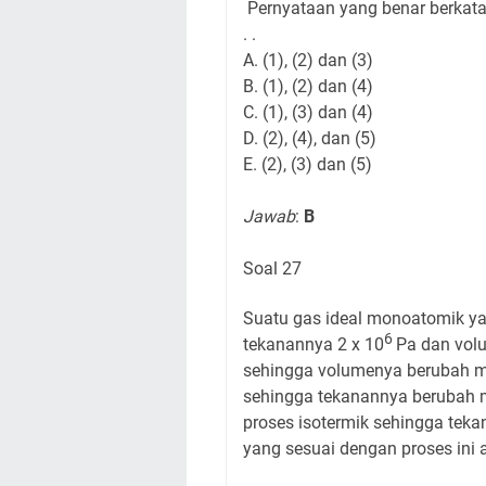
Pernyataan yang benar berkatan
. .
A. (1), (2) dan (3)
B. (1), (2) dan (4)
C. (1), (3) dan (4)
D. (2), (4), dan (5)
E. (2), (3) dan (5)
Jawab
:
B
Soal 27
Suatu gas ideal monoatomik ya
6
tekanannya 2 x 10
Pa dan volu
sehingga volumenya berubah men
sehingga tekanannya berubah m
proses isotermik sehingga teka
yang sesuai dengan proses ini ad