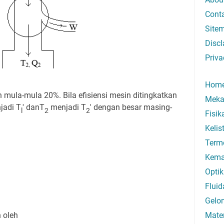
Cont
Site
Discl
Priva
Hom
n mula-mula 20%. Bila efisiensi mesin ditingkatkan
Meka
jadi T
' danT
menjadi T
' dengan besar masing-
l
2
2
Fisi
Kelis
Term
Kema
Optik
Fluid
Gelo
n oleh
Mate