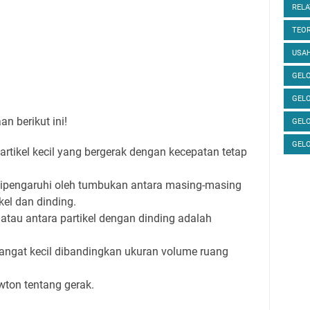
RELA
TEOR
USAH
GELO
GEL
n berikut ini!
GEL
GEL
-partikel kecil yang bergerak dengan kecepatan tetap
dipengaruhi oleh tumbukan antara masing-masing
ikel dan dinding.
atau antara partikel dengan dinding adalah
sangat kecil dibandingkan ukuran volume ruang
ton tentang gerak.