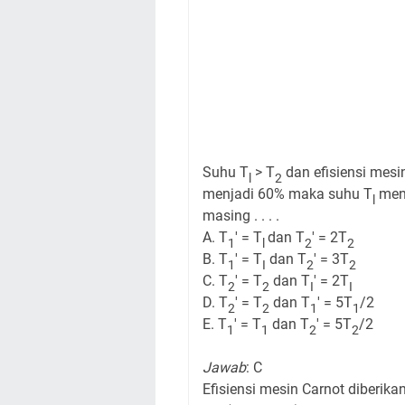
Suhu T
> T
dan efisiensi mesi
l
2
menjadi 60% maka suhu T
men
l
masing . . . .
A. T
' = T
dan T
' = 2T
1
l
2
2
B. T
' = T
dan T
' = 3T
1
I
2
2
C. T
' = T
dan T
' = 2T
2
2
I
I
D. T
' = T
dan T
' = 5T
/2
2
2
1
1
E. T
' = T
dan T
' = 5T
/2
1
1
2
2
Jawab
: C
Efisiensi mesin Carnot diberika