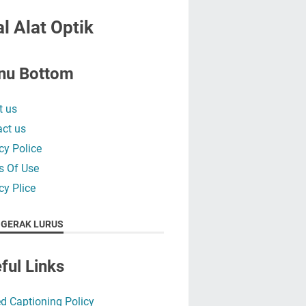
l Alat Optik
nu Bottom
t us
ct us
cy Police
s Of Use
cy Plice
 GERAK LURUS
ful Links
d Captioning Policy