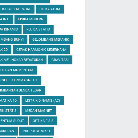
TISITAS ZAT PADAT
FISIKA ATOM
A INTI
FISIKA MODERN
DA DINAMIS
FLUIDA STATIS
OMBANG BUNYI
GELOMBANG MEKANIK
K 2D
GERAK HARMONIK SEDERHANA
K MELINGKAR BERATURAN
GRAVITASI
ULS DAN MOMENTUM
KSI ELEKTROMAGNETIK
EIMBANGAN BENDA TEGAR
MATIKA 1D
LISTRIK DINAMIS (AC)
RIK STATIS
MEDAN MAGNET
ENTUM SUDUT
OPTIKA FISIS
GUKURAN
PROPULSI ROKET