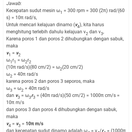
Jawab
:
Kecepatan sudut mesin ω
= 300 rpm = 300 (2π) rad/(60
1
s) = 10π rad/s,
Untuk mencari kelajuan dinamo (
v
), kita harus
4
menghitung terlebih dahulu kelajuan v
dan v
,
2
3
Karena poros 1 dan poros 2 dihubungkan dengan sabuk,
maka
v
=
v
1
2
ω
r
= ω
r
1
1
2
2
(10π rad/s)(80 cm/2) = ω
(20 cm/2)
2
ω
= 40π rad/s
2
karena poros 2 dan poros 3 seporos, maka
ω
= ω
= 40π rad/s
3
2
dan
v
= ω
r
= (40π rad/s)(50 cm/2) = 1000π cm/s =
3
3
3
10π m/s
dan poros 3 dan poros 4 dihubungkan dengan sabuk,
maka
v
=
v
=
10π m/s
4
3
dan kecepatan sudut dinamo adalah ω
= v
/
r
= (1000π