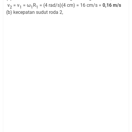
v
= v
= ω
R
= (4 rad/s)(4 cm) = 16 cm/s =
0,16 m/s
2
1
1
1
(b) kecepatan sudut roda 2,