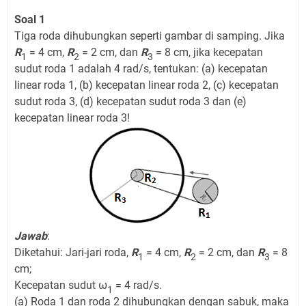
Soal 1
Tiga roda dihubungkan seperti gambar di samping. Jika
R
= 4 cm,
R
= 2 cm, dan
R
= 8 cm, jika kecepatan
1
2
3
sudut roda 1 adalah 4 rad/s, tentukan: (a) kecepatan
linear roda 1, (b) kecepatan linear roda 2, (c) kecepatan
sudut roda 3, (d) kecepatan sudut roda 3 dan (e)
kecepatan linear roda 3!
Jawab
:
Diketahui: Jari-jari roda,
R
= 4 cm,
R
= 2 cm, dan
R
= 8
1
2
3
cm;
Kecepatan sudut ω
= 4 rad/s.
1
(a) Roda 1 dan roda 2 dihubungkan dengan sabuk, maka