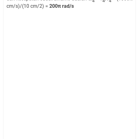
4
4
4
cm/s)/(10 cm/2) =
200π rad/s