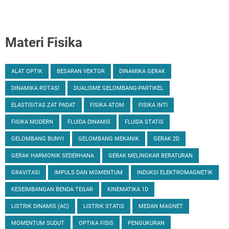
Materi Fisika
ALAT OPTIK
BESARAN VEKTOR
DINAMIKA GERAK
DINAMIKA ROTASI
DUALISME GELOMBANG-PARTIKEL
ELASTISITAS ZAT PADAT
FISIKA ATOM
FISIKA INTI
FISIKA MODERN
FLUIDA DINAMIS
FLUIDA STATIS
GELOMBANG BUNYI
GELOMBANG MEKANIK
GERAK 2D
GERAK HARMONIK SEDERHANA
GERAK MELINGKAR BERATURAN
GRAVITASI
IMPULS DAN MOMENTUM
INDUKSI ELEKTROMAGNETIK
KESEIMBANGAN BENDA TEGAR
KINEMATIKA 1D
LISTRIK DINAMIS (AC)
LISTRIK STATIS
MEDAN MAGNET
MOMENTUM SUDUT
OPTIKA FISIS
PENGUKURAN