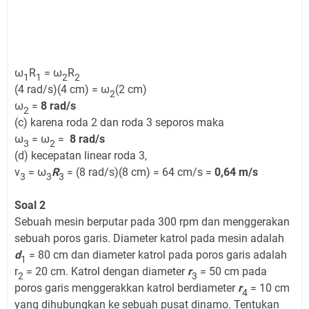
ω
R
= ω
R
1
1
2
2
(4 rad/s)(4 cm) = ω
(2 cm)
2
ω
=
8 rad/s
2
(c) karena roda 2 dan roda 3 seporos maka
ω
= ω
=
8 rad/s
3
2
(d) kecepatan linear roda 3,
v
= ω
R
= (8 rad/s)(8 cm) = 64 cm/s =
0,64 m/s
3
3
3
Soal 2
Sebuah mesin berputar pada 300 rpm dan menggerakan
sebuah poros garis. Diameter katrol pada mesin adalah
d
= 80 cm dan diameter katrol pada poros garis adalah
1
r
= 20 cm. Katrol dengan diameter
r
= 50 cm pada
2
3
poros garis menggerakkan katrol berdiameter
r
= 10 cm
4
yang dihubungkan ke sebuah pusat dinamo. Tentukan