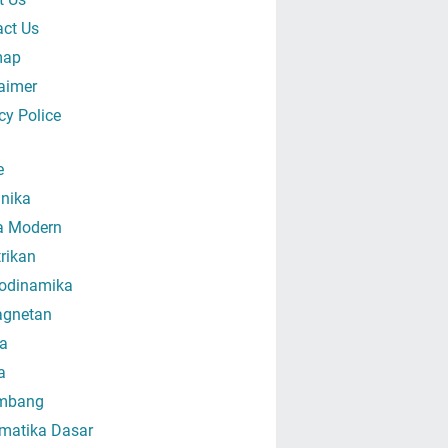
act Us
map
aimer
cy Police
e
nika
ka Modern
trikan
odinamika
gnetan
a
a
mbang
matika Dasar