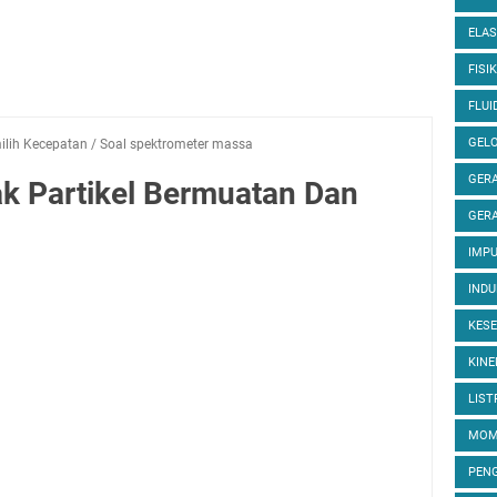
ELAS
FISIK
FLUI
GEL
ilih Kecepatan
/
Soal spektrometer massa
GERA
ak Partikel Bermuatan Dan
GERA
IMP
INDU
KES
KINE
LIST
MOM
PEN