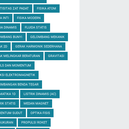
TISITAS ZAT PADAT
FISIKA ATOM
A INTI
FISIKA MODERN
DA DINAMIS
FLUIDA STATIS
OMBANG BUNYI
GELOMBANG MEKANIK
K 2D
GERAK HARMONIK SEDERHANA
K MELINGKAR BERATURAN
GRAVITASI
ULS DAN MOMENTUM
KSI ELEKTROMAGNETIK
EIMBANGAN BENDA TEGAR
MATIKA 1D
LISTRIK DINAMIS (AC)
RIK STATIS
MEDAN MAGNET
ENTUM SUDUT
OPTIKA FISIS
GUKURAN
PROPULSI ROKET