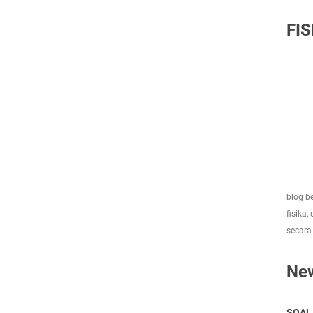
FIS
blog be
fisika,
secara
Ne
SOAL