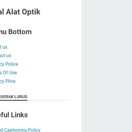
l Alat Optik
nu Bottom
t us
ct us
cy Police
s Of Use
cy Plice
 GERAK LURUS
ful Links
d Captioning Policy