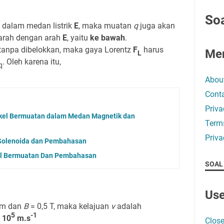
Soa
 dalam medan listrik
E
, maka muatan
q
juga akan
earah dengan arah
E
, yaitu
ke bawah
.
tanpa dibelokkan, maka gaya Lorentz
F
harus
Me
L
. Oleh karena itu,
q
Abou
Conta
Priva
tikel Bermuatan dalam Medan Magnetik dan
Term
Priva
Solenoida dan Pembahasan
kel Bermuatan Dan Pembahasan
SOAL
Use
/m dan
B
= 0,5 T, maka kelajuan
v
adalah
5
-1
x 10
m.s
Close