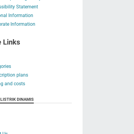
sibility Statement
nal Information
rate Information
e Links
ories
ription plans
ng and costs
LISTRIK DINAMIS
t Us