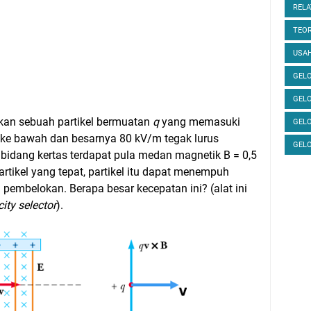
RELA
TEOR
USAH
GELO
GEL
kan sebuah partikel bermuatan
q
yang memasuki
GEL
 ke bawah dan besarnya 80 kV/m tegak lurus
GEL
idang kertas terdapat pula medan magnetik B = 0,5
rtikel yang tepat, partikel itu dapat menempuh
 pembelokan. Berapa besar kecepatan ini? (alat ini
city selector
).