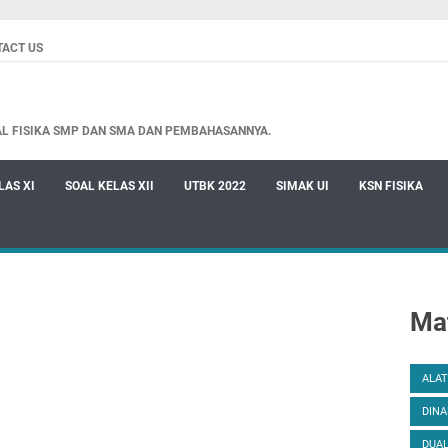
TACT US
AL FISIKA SMP DAN SMA DAN PEMBAHASANNYA.
LAS XI
SOAL KELAS XII
UTBK 2022
SIMAK UI
KSN FISIKA
Mat
ALAT
DINA
DUAL