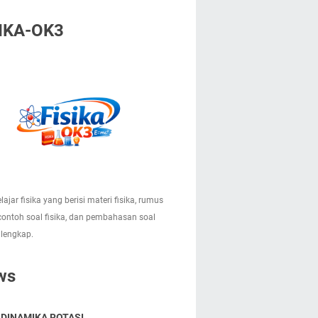
IKA-OK3
lajar fisika yang berisi materi fisika, rumus
 contoh soal fisika, dan pembahasan soal
 lengkap.
ws
 DINAMIKA ROTASI