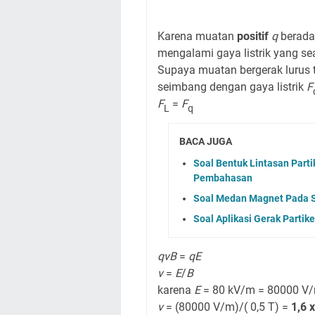
Karena muatan
positif
q
berada
mengalami gaya listrik yang s
Supaya muatan bergerak lurus 
seimbang dengan gaya listrik
F
F
=
F
L
q
BACA JUGA
Soal Bentuk Lintasan Par
Pembahasan
Soal Medan Magnet Pada 
Soal Aplikasi Gerak Parti
qvB
=
qE
v
=
E
/
B
karena
E
= 80 kV/m = 80000 V
v
= (80000 V/m)/( 0,5 T) =
1,6 