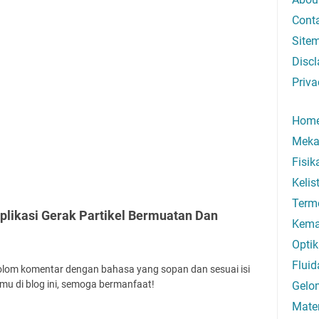
Cont
Site
Discl
Priva
Hom
Meka
Fisi
Kelis
Term
plikasi Gerak Partikel Bermuatan Dan
Kema
Optik
Fluid
kolom komentar dengan bahasa yang sopan dan sesuai isi
mu di blog ini, semoga bermanfaat!
Gelo
Mate