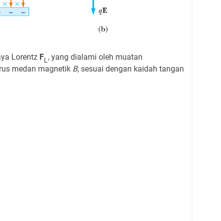
aya Lorentz
F
, yang dialami oleh muatan
L
urus medan magnetik
B
, sesuai dengan kaidah tangan