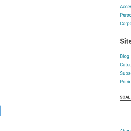
Acces
Perso
Corpo
Sit
Blog
Categ
Subsc
Prici
SOAL 
Abou