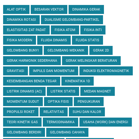
ALAT OPTIK
BESARAN VEKTOR
DINAMIKA GERAK
DINAMIKA ROTASI
DUALISME GELOMBANG-PARTIKEL
ELASTISITAS ZAT PADAT
FISIKA ATOM
FISIKA INTI
FISIKA MODERN
FLUIDA DINAMIS
FLUIDA STATIS
GELOMBANG BUNYI
GELOMBANG MEKANIK
GERAK 2D
GERAK HARMONIK SEDERHANA
GERAK MELINGKAR BERATURAN
GRAVITASI
IMPULS DAN MOMENTUM
INDUKSI ELEKTROMAGNETIK
KESEIMBANGAN BENDA TEGAR
KINEMATIKA 1D
LISTRIK DINAMIS (AC)
LISTRIK STATIS
MEDAN MAGNET
MOMENTUM SUDUT
OPTIKA FISIS
PENGUKURAN
PROPULSI ROKET
RELATIVITAS
SUHU DAN KALOR
TEORI KINETIK GAS
TERMODINAMIKA
USAHA (WORK) DAN ENERGI
GELOMBANG BERDIRI
GELOMBANG CAHAYA