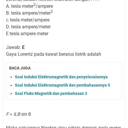
2
A. tesla meter
/ampere
2
B. tesla ampere/meter
tesla meter/ampere
C.
D. tesla ampere/meter
E tesla ampere meter
Jawab:
E
Gaya Lorentz pada kawat berarus listrik adalah
BACA JUGA
Soal Induksi Elektromagnetik dan penyelesaiannya
Soal Induksi Elektromagnetik dan pembahasannya 5
Soal Fluks Magnetik dan pembahasan 3
F
=
ILB
sin θ
Maka satuannya Newton atau setara dengan
tesla meter