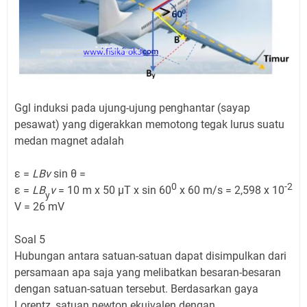
Ggl induksi pada ujung-ujung penghantar (sayap
pesawat) yang digerakkan memotong tegak lurus suatu
medan magnet adalah
ε =
LBv
sin θ =
0
-2
ε =
LB
v
= 10 m x 50 µT x sin 60
x 60 m/s = 2,598 x 10
y
V = 26 mV
Soal 5
Hubungan antara satuan-satuan dapat disimpulkan dari
persamaan apa saja yang melibatkan besaran-besaran
dengan satuan-satuan tersebut. Berdasarkan gaya
Lorentz, satuan newton ekuivalen dengan . . . .