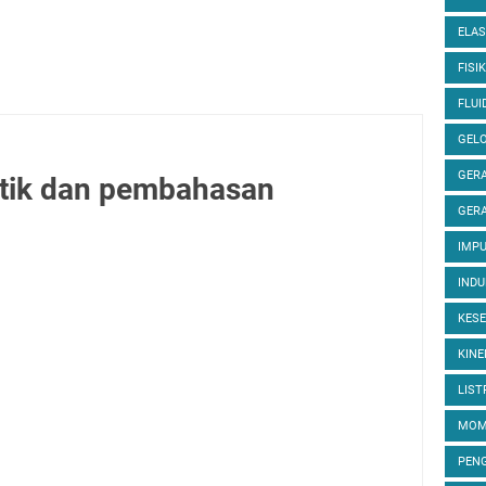
ELAS
FISIK
FLUI
GEL
GERA
etik dan pembahasan
GERA
IMP
INDU
KES
KINE
LIST
MOM
PEN