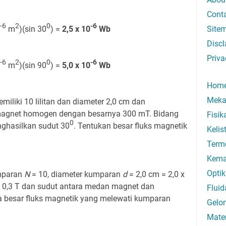
Cont
-6
2
0
-6
m
)(sin 30
) =
2,5 x 10
Wb
Site
Discl
Priva
-6
2
0
-6
m
)(sin 90
) =
5,0 x 10
Wb
Hom
Meka
liki 10 lilitan dan diameter 2,0 cm dan
magnet homogen dengan besarnya 300 mT. Bidang
Fisi
0
ghasilkan sudut 30
. Tentukan besar fluks magnetik
Kelis
Term
Kema
Optik
umparan
N
= 10, diameter kumparan
d
= 2,0 cm = 2,0 x
 0,3 T dan sudut antara medan magnet dan
Fluid
a besar fluks magnetik yang melewati kumparan
Gelo
Mate