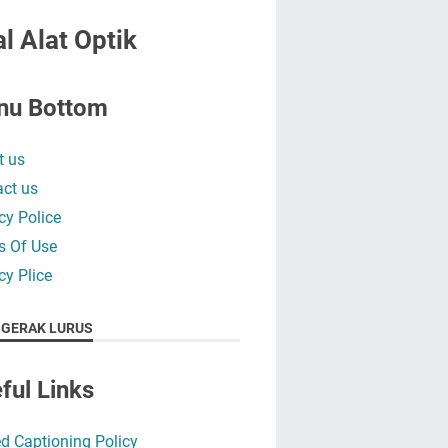
l Alat Optik
nu Bottom
t us
ct us
cy Police
s Of Use
cy Plice
 GERAK LURUS
ful Links
d Captioning Policy