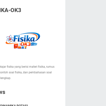
IKA-OK3
lajar fisika yang berisi materi fisika, rumus
 contoh soal fisika, dan pembahasan soal
 lengkap.
ws
 DINAMIKA ROTASI