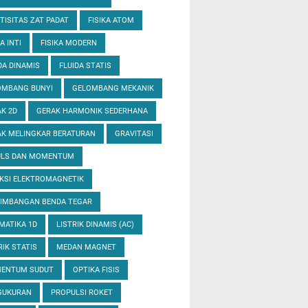
TISITAS ZAT PADAT
FISIKA ATOM
A INTI
FISIKA MODERN
DA DINAMIS
FLUIDA STATIS
OMBANG BUNYI
GELOMBANG MEKANIK
K 2D
GERAK HARMONIK SEDERHANA
K MELINGKAR BERATURAN
GRAVITASI
ULS DAN MOMENTUM
KSI ELEKTROMAGNETIK
EIMBANGAN BENDA TEGAR
MATIKA 1D
LISTRIK DINAMIS (AC)
RIK STATIS
MEDAN MAGNET
ENTUM SUDUT
OPTIKA FISIS
GUKURAN
PROPULSI ROKET