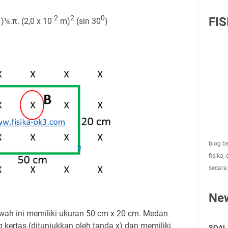
-2
2
0
FIS
)¼.π. (2,0 x 10
m)
(sin 30
)
blog be
fisika,
secara
Ne
ah ini memiliki ukuran 50 cm x 20 cm. Medan
kertas (ditunjukkan oleh tanda x) dan memiliki
SOAL