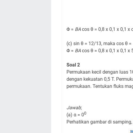
Φ =
BA
cos θ = 0,8 x 0,1 x 0,1 x
(c) sin θ = 12/13, maka cos θ 
Φ =
BA
cos θ = 0,8 x 0,1 x 0,1 x
Soal 2
Permukaan kecil dengan luas 
dengan kekuatan 0,5 T. Permuk
permukaan. Tentukan fluks magne
Jawab
;
0
(a) α = 0
Perhatikan gambar di samping,