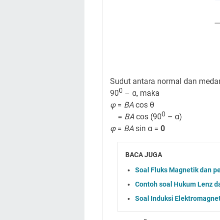
Sudut antara normal dan meda
0
90
– α, maka
φ
=
BA
cos θ
0
=
BA
cos (90
– α)
φ
=
BA
sin α =
0
BACA JUGA
Soal Fluks Magnetik dan 
Contoh soal Hukum Lenz d
Soal Induksi Elektromagne