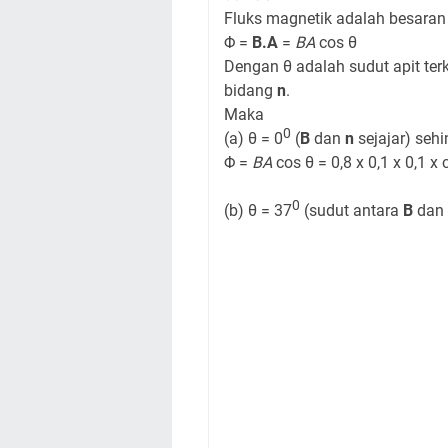
Fluks magnetik adalah besaran 
Φ =
B.A
=
BA
cos θ
Dengan θ adalah sudut apit ter
bidang
n
.
Maka
0
(a) θ = 0
(
B
dan
n
sejajar) seh
Φ =
BA
cos θ = 0,8 x 0,1 x 0,1 x 
0
(b) θ = 37
(sudut antara
B
dan 