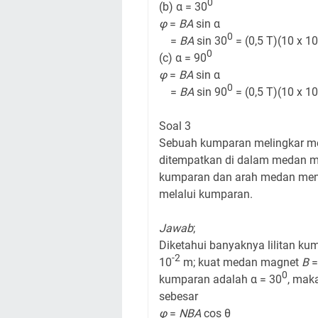
0
(b) α = 30
φ
=
BA
sin α
0
=
BA
sin 30
= (0,5 T)(10 x 10
0
(c) α = 90
φ
=
BA
sin α
0
=
BA
sin 90
= (0,5 T)(10 x 10
Soal 3
Sebuah kumparan melingkar memi
ditempatkan di dalam medan 
kumparan dan arah medan men
melalui kumparan.
Jawab
;
Diketahui banyaknya lilitan k
-2
10
m; kuat medan magnet
B
=
0
kumparan adalah α = 30
, mak
sebesar
φ
=
NBA
cos θ