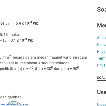
Soa
0
-3
 cos 37
=
6,4 x 10
Wb
Me
= 5/13, maka
Abou
-3
 5/13 =
3,1 x 10
Wb
Conta
Priva
2
10 mm
berada dalam medan magnet yang seragam
Term
aan kecil itu membentuk sudut α terhadap
Priva
0
0
0
tik jika; (a) α = 0
; (b) α = 30
dan (c) α = 90
SOAL
Use
 dari gambar
Close