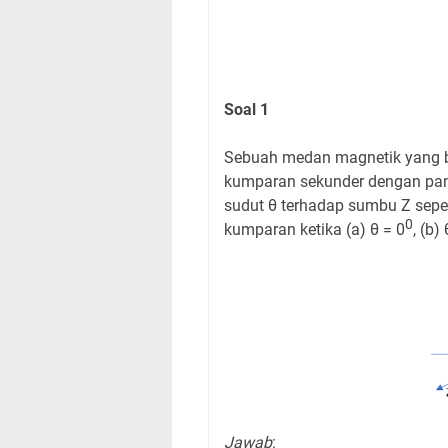
Soal 1
Sebuah medan magnetik yang b
kumparan sekunder dengan panj
sudut θ terhadap sumbu Z seper
0
kumparan ketika (a) θ = 0
, (b)
Jawab
: