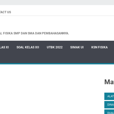
TACT US
AL FISIKA SMP DAN SMA DAN PEMBAHASANNYA.
LAS XI
SOAL KELAS XII
UTBK 2022
SIMAK UI
KSN FISIKA
Mat
ALAT
DINA
DUAL