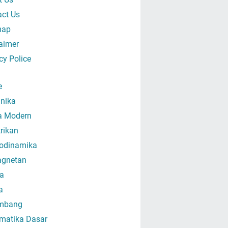
act Us
map
aimer
cy Police
e
nika
ka Modern
trikan
odinamika
gnetan
a
a
mbang
matika Dasar