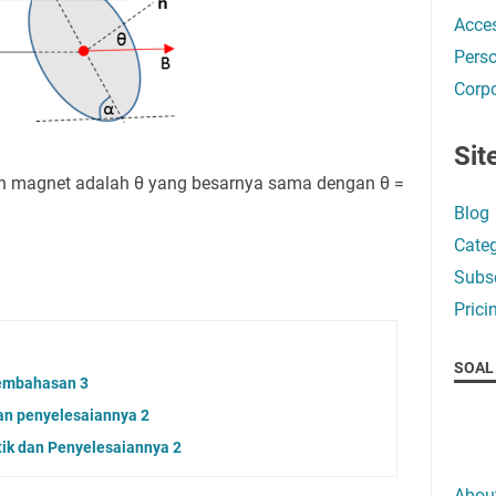
Acces
Perso
Corpo
Sit
n magnet adalah θ yang besarnya sama dengan θ =
Blog
Categ
Subsc
Prici
SOAL 
pembahasan 3
an penyelesaiannya 2
tik dan Penyelesaiannya 2
Abou