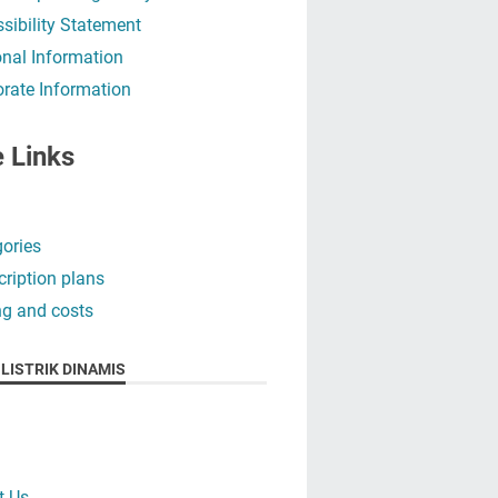
sibility Statement
nal Information
rate Information
e Links
ories
ription plans
ng and costs
LISTRIK DINAMIS
t Us