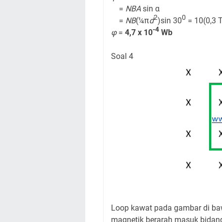
=
NBA
sin α
2
0
=
N
B
(¼π
d
)sin 30
= 10(0,3 T
-4
φ
=
4,7 x 10
Wb
Soal 4
Loop kawat pada gambar di baw
magnetik berarah masuk bidang 