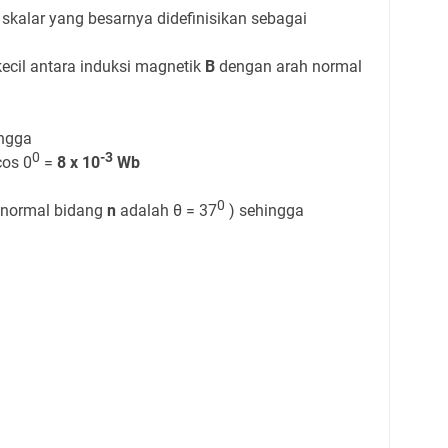
skalar yang besarnya didefinisikan sebagai
kecil antara induksi magnetik
B
dengan arah normal
ingga
0
-3
cos 0
=
8 x 10
Wb
0
normal bidang
n
adalah θ = 37
) sehingga