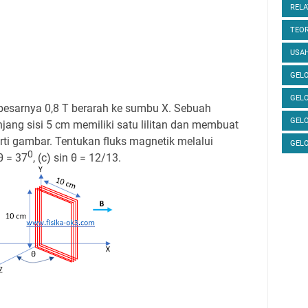
RELA
TEOR
USAH
GELO
GEL
esarnya 0,8 T berarah ke sumbu X. Sebuah
GEL
ang sisi 5 cm memiliki satu lilitan dan membuat
ti gambar. Tentukan fluks magnetik melalui
GEL
0
 θ = 37
, (c) sin θ = 12/13.