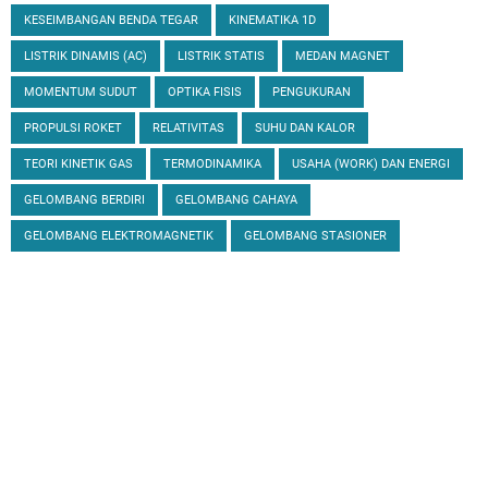
KESEIMBANGAN BENDA TEGAR
KINEMATIKA 1D
LISTRIK DINAMIS (AC)
LISTRIK STATIS
MEDAN MAGNET
MOMENTUM SUDUT
OPTIKA FISIS
PENGUKURAN
PROPULSI ROKET
RELATIVITAS
SUHU DAN KALOR
TEORI KINETIK GAS
TERMODINAMIKA
USAHA (WORK) DAN ENERGI
GELOMBANG BERDIRI
GELOMBANG CAHAYA
GELOMBANG ELEKTROMAGNETIK
GELOMBANG STASIONER