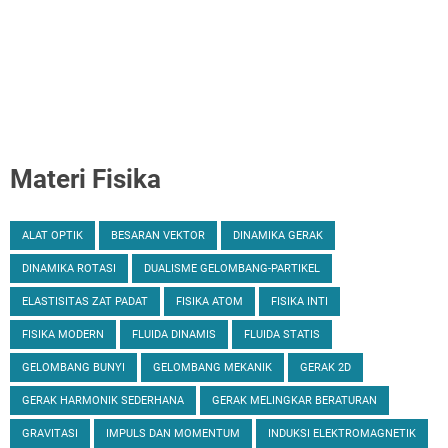
Materi Fisika
ALAT OPTIK
BESARAN VEKTOR
DINAMIKA GERAK
DINAMIKA ROTASI
DUALISME GELOMBANG-PARTIKEL
ELASTISITAS ZAT PADAT
FISIKA ATOM
FISIKA INTI
FISIKA MODERN
FLUIDA DINAMIS
FLUIDA STATIS
GELOMBANG BUNYI
GELOMBANG MEKANIK
GERAK 2D
GERAK HARMONIK SEDERHANA
GERAK MELINGKAR BERATURAN
GRAVITASI
IMPULS DAN MOMENTUM
INDUKSI ELEKTROMAGNETIK