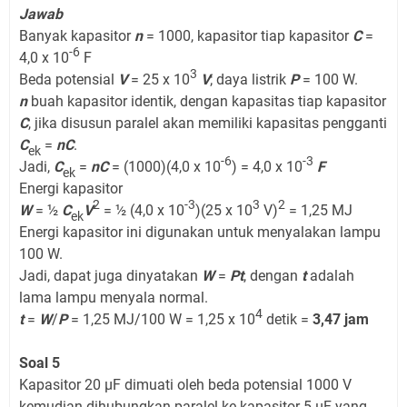
Jawab
Banyak kapasitor
n
= 1000, kapasitor tiap kapasitor
C
=
-6
4,0 x 10
F
3
Beda potensial
V
= 25 x 10
V
; daya listrik
P
= 100 W.
n
buah kapasitor identik, dengan kapasitas tiap kapasitor
C
, jika disusun paralel akan memiliki kapasitas pengganti
C
=
nC
.
ek
-6
-3
Jadi,
C
=
nC
= (1000)(4,0 x 10
) = 4,0 x 10
F
ek
Energi kapasitor
2
-3
3
2
W
= ½
C
V
= ½ (4,0 x 10
)(25 x 10
V)
= 1,25 MJ
ek
Energi kapasitor ini digunakan untuk menyalakan lampu
100 W.
Jadi, dapat juga dinyatakan
W
=
Pt
, dengan
t
adalah
lama lampu menyala normal.
4
t
=
W
/
P
= 1,25 MJ/100 W = 1,25 x 10
detik =
3,47 jam
Soal 5
Kapasitor 20 μF dimuati oleh beda potensial 1000 V
kemudian dihubungkan paralel ke kapasitor 5 μF yang