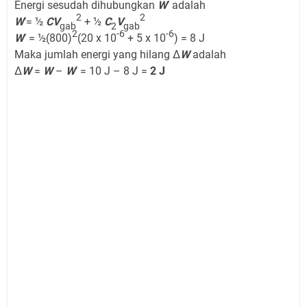
Energi sesudah dihubungkan
W
’ adalah
2
2
W
’= ½
CV
+ ½
C
V
gab
2
gab
2
-6
-6
W
’ = ½(800)
(20 x 10
+ 5 x 10
) = 8 J
Maka jumlah energi yang hilang Δ
W
adalah
Δ
W
=
W
–
W
’ = 10 J – 8 J =
2 J