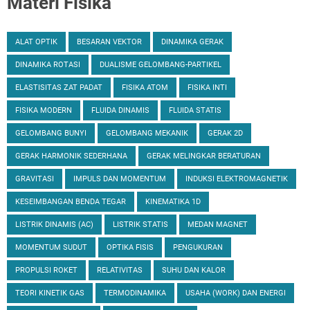
Materi Fisika
ALAT OPTIK
BESARAN VEKTOR
DINAMIKA GERAK
DINAMIKA ROTASI
DUALISME GELOMBANG-PARTIKEL
ELASTISITAS ZAT PADAT
FISIKA ATOM
FISIKA INTI
FISIKA MODERN
FLUIDA DINAMIS
FLUIDA STATIS
GELOMBANG BUNYI
GELOMBANG MEKANIK
GERAK 2D
GERAK HARMONIK SEDERHANA
GERAK MELINGKAR BERATURAN
GRAVITASI
IMPULS DAN MOMENTUM
INDUKSI ELEKTROMAGNETIK
KESEIMBANGAN BENDA TEGAR
KINEMATIKA 1D
LISTRIK DINAMIS (AC)
LISTRIK STATIS
MEDAN MAGNET
MOMENTUM SUDUT
OPTIKA FISIS
PENGUKURAN
PROPULSI ROKET
RELATIVITAS
SUHU DAN KALOR
TEORI KINETIK GAS
TERMODINAMIKA
USAHA (WORK) DAN ENERGI