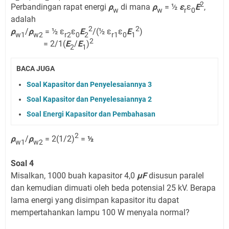
2
Perbandingan rapat energi
ρ
di mana
ρ
= ½
ε
ε
E
,
w
w
r
0
adalah
2
2
ρ
/
ρ
= ½ ε
ε
E
/(½ ε
ε
E
)
w1
w2
r2
0
2
r1
0
1
2
= 2/1(
E
/
E
)
2
1
BACA JUGA
Soal Kapasitor dan Penyelesaiannya 3
Soal Kapasitor dan Penyelesaiannya 2
Soal Energi Kapasitor dan Pembahasan
2
ρ
/
ρ
= 2(1/2)
=
½
w1
w2
Soal 4
Misalkan, 1000 buah kapasitor 4,0
μF
disusun paralel
dan kemudian dimuati oleh beda potensial 25 kV. Berapa
lama energi yang disimpan kapasitor itu dapat
mempertahankan lampu 100 W menyala normal?