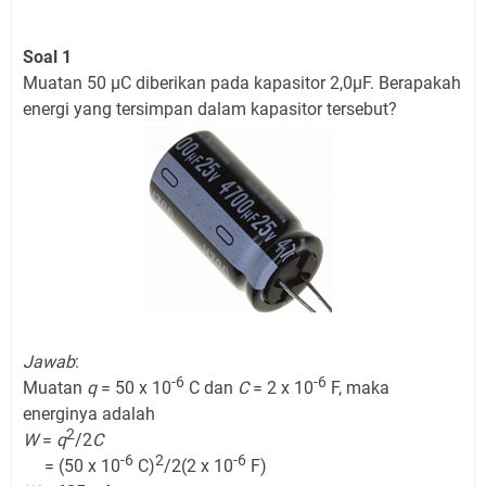
Soal 1
Muatan 50 μC diberikan pada kapasitor 2,0μF. Berapakah
energi yang tersimpan dalam kapasitor tersebut?
Jawab
:
-6
-6
Muatan
q
= 50 x 10
C dan
C
= 2 x 10
F, maka
energinya adalah
2
W
=
q
/2
C
-6
2
-6
= (50 x 10
C)
/2(2 x 10
F)