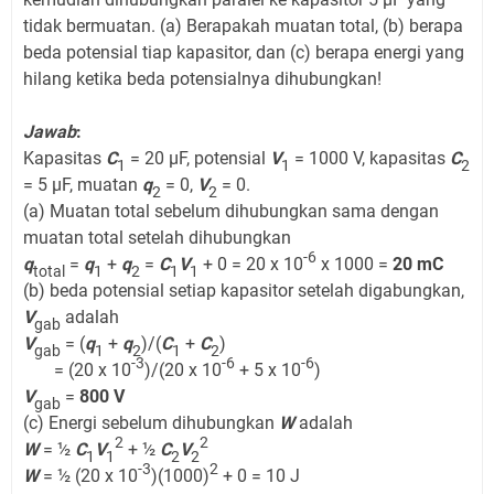
tidak bermuatan. (a) Berapakah muatan total, (b) berapa
beda potensial tiap kapasitor, dan (c) berapa energi yang
hilang ketika beda potensialnya dihubungkan!
Jawab
:
Kapasitas
C
= 20 μF, potensial
V
= 1000 V, kapasitas
C
1
1
2
= 5 μF, muatan
q
= 0,
V
= 0.
2
2
(a) Muatan total sebelum dihubungkan sama dengan
muatan total setelah dihubungkan
-6
q
=
q
+
q
=
C
V
+ 0 = 20 x 10
x 1000 =
20 mC
total
1
2
1
1
(b) beda potensial setiap kapasitor setelah digabungkan,
V
adalah
gab
V
= (
q
+
q
)/(
C
+
C
)
gab
1
2
1
2
-3
-6
-6
= (20 x 10
)/(20 x 10
+ 5 x 10
)
V
=
800 V
gab
(c) Energi sebelum dihubungkan
W
adalah
2
2
W
= ½
C
V
+ ½
C
V
1
1
2
2
-3
2
W
= ½ (20 x 10
)(1000)
+ 0 = 10 J