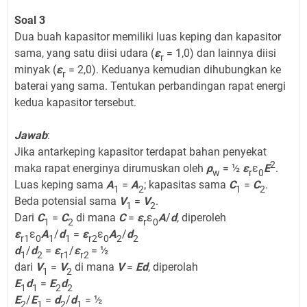
Soal 3
Dua buah kapasitor memiliki luas keping dan kapasitor
sama, yang satu diisi udara (
ε
= 1,0) dan lainnya diisi
r
minyak (
ε
= 2,0). Keduanya kemudian dihubungkan ke
r
baterai yang sama. Tentukan perbandingan rapat energi
kedua kapasitor tersebut.
Jawab
:
Jika antarkeping kapasitor terdapat bahan penyekat
2
maka rapat energinya dirumuskan oleh
ρ
= ½
ε
ε
E
.
w
r
0
Luas keping sama
A
=
A
; kapasitas sama
C
=
C
.
1
2
1
2
Beda potensial sama
V
=
V
.
1
2
Dari
C
=
C
di mana
C
=
ε
ε
A
/
d
, diperoleh
1
2
r
0
ε
ε
A
/
d
=
ε
ε
A
/
d
r1
0
1
1
r2
0
2
2
d
/
d
=
ε
/
ε
= ½
1
2
r1
r2
dari
V
=
V
di mana
V
=
Ed
, diperolah
1
2
E
d
=
E
d
1
1
2
2
E
/
E
=
d
/
d
= ½
2
1
2
1