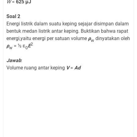
W
=
625 μJ
Soal 2
Energi listrik dalam suatu keping sejajar disimpan dalam
bentuk medan listrik antar keping. Buktikan bahwa rapat
energi,yaitu energi per satuan volume
ρ
dinyatakan oleh
w
2
ρ
= ½ ε
E
w
0
Jawab
:
Volume ruang antar keping
V
=
Ad