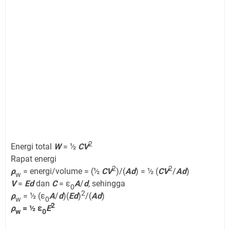
2
Energi total
W
= ½
CV
Rapat energi
2
2
ρ
= energi/volume = (½
CV
)/(
Ad
) = ½ (
CV
/
Ad
)
w
V
=
Ed
dan
C
= ε
A
/
d
, sehingga
0
2
ρ
= ½ (ε
A
/
d
)(
Ed
)
/(
Ad
)
w
0
2
ρ
= ½ ε
E
w
0