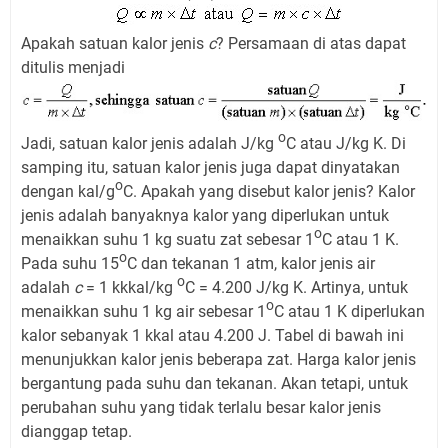
Apakah satuan kalor jenis
c
? Persamaan di atas dapat
ditulis menjadi
o
Jadi, satuan kalor jenis adalah J/kg
C atau J/kg K. Di
samping itu, satuan kalor jenis juga dapat dinyatakan
o
dengan kal/g
C. Apakah yang disebut kalor jenis? Kalor
jenis adalah banyaknya kalor yang diperlukan untuk
o
menaikkan suhu 1 kg suatu zat sebesar 1
C atau 1 K.
o
Pada suhu 15
C dan tekanan 1 atm, kalor jenis air
o
adalah
c
= 1 kkkal/kg
C = 4.200 J/kg K. Artinya, untuk
o
menaikkan suhu 1 kg air sebesar 1
C atau 1 K diperlukan
kalor sebanyak 1 kkal atau 4.200 J. Tabel di bawah ini
menunjukkan kalor jenis beberapa zat. Harga kalor jenis
bergantung pada suhu dan tekanan. Akan tetapi, untuk
perubahan suhu yang tidak terlalu besar kalor jenis
dianggap tetap.