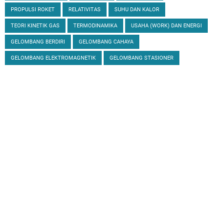
PROPULSI ROKET
RELATIVITAS
SUHU DAN KALOR
TEORI KINETIK GAS
TERMODINAMIKA
USAHA (WORK) DAN ENERGI
GELOMBANG BERDIRI
GELOMBANG CAHAYA
GELOMBANG ELEKTROMAGNETIK
GELOMBANG STASIONER