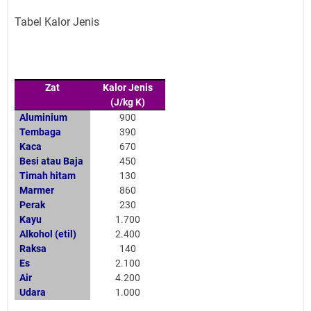
Tabel Kalor Jenis
Zat
Kalor Jenis
(J/kg K)
Aluminium
900
Tembaga
390
Kaca
670
Besi atau Baja
450
Timah hitam
130
Marmer
860
Perak
230
Kayu
1.700
Alkohol (etil)
2.400
Raksa
140
Es
2.100
Air
4.200
Udara
1.000