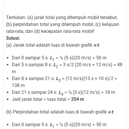
Tentukan: (a) jarak total yang ditempuh mobil tersebut,
(b) perpindahan total yang ditempuh mobil, (c) kelajuan
rata-rata, dan (d) kecepatan rata-rata mobil!
Solusi:
(a) Jarak total adalah luas di bawah grafik
v
-
t
:
Dari 0 sampai 5 s:
L
= ½ (5 s)(20 m/s) = 50 m
1
Dari 5 s sampai 8 s:
L
= 3 s/2 (20 m/s + 12 m/s) = 48
2
m
Dari 8 s sampai 21 s:
L
= (12 m/s)(13 s + 10 s)/2 =
3
138 m
Dari 21 s sampai 24 s:
L
= ½ (3 s)(12 m/s) = 18 m
4
Jadi jarak total = luas total =
254 m
(b) Perpindahan total adalah luas di bawah grafik
v
-
t
:
Dari 0 sampai 5 s:
L
= ½ (5 s)(20 m/s) = 50 m
1