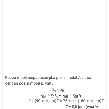
Kedua mobil berpapasan jika posisi mobil A sama
dengan posisi mobil B, yaitu:
x
=
x
A
B
x
+
v
t
=
x
+
v
t
0A
A
A
0B
0B
B
0 + (90 km/jam)
T
= 75 km + (- 60 km/jam)
T
T
= 0,5 jam (
waktu