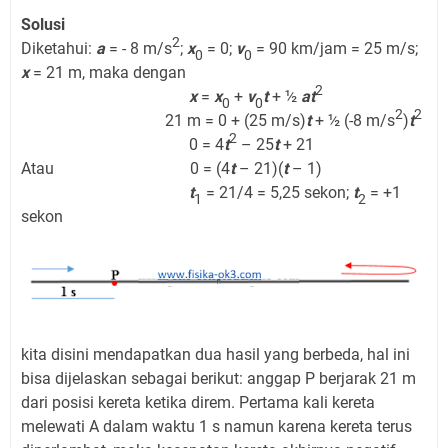
Solusi
2
Diketahui:
a
= - 8 m/s
;
x
= 0;
v
= 90 km/jam = 25 m/s;
0
0
x
= 21 m, maka dengan
2
x
=
x
+
v
t
+ ½
at
0
0
2
2
21 m = 0 + (25 m/s)
t
+ ½ (-8 m/s
)
t
2
0 = 4
t
– 25
t
+ 21
Atau 0 = (4
t
– 21)(
t
– 1)
t
= 21/4 = 5,25 sekon;
t
= +1
1
2
sekon
kita disini mendapatkan dua hasil yang berbeda, hal ini
bisa dijelaskan sebagai berikut: anggap P berjarak 21 m
dari posisi kereta ketika direm. Pertama kali kereta
melewati A dalam waktu 1 s namun karena kereta terus