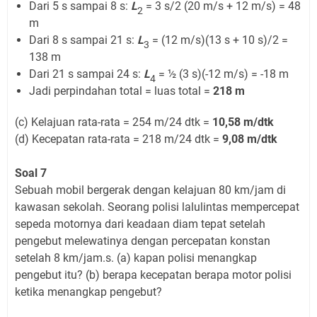
Dari 5 s sampai 8 s:
L
= 3 s/2 (20 m/s + 12 m/s) = 48
2
m
Dari 8 s sampai 21 s:
L
= (12 m/s)(13 s + 10 s)/2 =
3
138 m
Dari 21 s sampai 24 s:
L
= ½ (3 s)(-12 m/s) = -18 m
4
Jadi perpindahan total = luas total =
218 m
(c) Kelajuan rata-rata = 254 m/24 dtk =
10,58 m/dtk
(d) Kecepatan rata-rata = 218 m/24 dtk =
9,08 m/dtk
Soal 7
Sebuah mobil bergerak dengan kelajuan 80 km/jam di
kawasan sekolah. Seorang polisi lalulintas mempercepat
sepeda motornya dari keadaan diam tepat setelah
pengebut melewatinya dengan percepatan konstan
setelah 8 km/jam.s. (a) kapan polisi menangkap
pengebut itu? (b) berapa kecepatan berapa motor polisi
ketika menangkap pengebut?