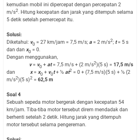
kemudian mobil ini dipercepat dengan percepatan 2
2
m/s
. Hitung kecepatan dan jarak yang ditempuh selama
5 detik setelah pemercepat itu.
Solusi:
2
Diketahui:
v
= 27 km/jam = 7,5 m/s;
a
= 2 m/s
;
t
= 5 s
0
dan dan
x
= 0.
0
Dengan menggunakan,
2
v
=
v
+
at
= 7,5 m/s + (2 m/s
)(5 s) =
17,5 m/s
0
2
dan
x
=
x
+
v
t
+ ½
at
= 0 + (7,5 m/s)(5 s) + ½ (2
0
0
2
2
m/s
)(5 s)
=
62,5 m
Soal 4
Sebuah sepeda motor bergerak dengan kecepatan 54
km/jam. Tiba-tiba motor tersebut direm mendadak dan
berhenti setelah 2 detik. Hitung jarak yang ditempuh
motor tersebut selama pengereman.
Solusi
: