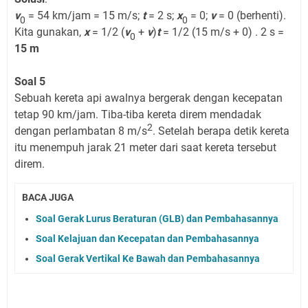
v
= 54 km/jam = 15 m/s;
t
= 2 s;
x
= 0;
v
= 0 (berhenti).
0
0
Kita gunakan,
x
= 1/2 (
v
+
v
)
t
= 1/2 (15 m/s + 0) . 2 s =
0
15 m
Soal 5
Sebuah kereta api awalnya bergerak dengan kecepatan
tetap 90 km/jam. Tiba-tiba kereta direm mendadak
2
dengan perlambatan 8 m/s
. Setelah berapa detik kereta
itu menempuh jarak 21 meter dari saat kereta tersebut
direm.
BACA JUGA
Soal Gerak Lurus Beraturan (GLB) dan Pembahasannya
Soal Kelajuan dan Kecepatan dan Pembahasannya
Soal Gerak Vertikal Ke Bawah dan Pembahasannya