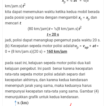
x
= ½
at
= ½(8
p
2
km/jam.s)
t
kita dapat menemukan waktu ketika kedua mobil berada
pada posisi yang sama dengan mengambil
x
=
x
dan
c
p
mencari
t
:
2
(80 km/jam)
t
= ½(8 km/jam.s)
t
t
= 20 s
jadi, polisi dapat menangkap pengemut pada waktu 20 s.
(b) Kecepatan sepeda motor polisi adalah
v
=
v
+
at
=
p
op
0 + (8 km/jam.s)(20 s) =
160 km/jam
pada saat ini, kelajuan sepeda motor polisi dua kali
kelajuan pengebut. Ini pasti benar karena kecepatan
rata-rata sepeda motor polisi adalah separo dari
kecepatan akhirnya, dan karena kedua kendaraan
menempuh jarak yang sama, maka keduanya harus
mempunyai kecepatan rata-rata yang sama. Gambar (4)
menunjukkan grafik untuk kedua kendaraan.