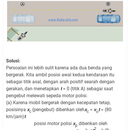
Solusi:
Persoalan ini lebih sulit karena ada dua benda yang
bergerak. Kita ambil posisi awal kedua kendaraan itu
sebagai titik asal, dengan arah positif searah dengan
gerakan, dan menetapkan
t
= 0 (titik A) sebagai saat
pengebut melewati sepeda motor polisi.
(a) Karena mobil bergerak dengan kecepatan tetap,
posisinya
x
(pengebut) diberikan oleh
x
=
v
t
= (80
c
c
o
km/jam)
t
posisi motor polisi
x
diberikan oleh
p
2