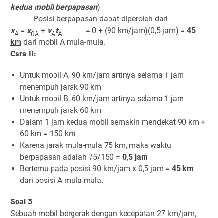
kedua mobil berpapasan
)
Posisi berpapasan dapat diperoleh dari
x
=
x
+
v
t
= 0 + (90 km/jam)(0,5 jam) =
45
A
0A
A
A
km
dari mobil A mula-mula.
Cara II:
Untuk mobil A, 90 km/jam artinya selama 1 jam
menempuh jarak 90 km
Untuk mobil B, 60 km/jam artinya selama 1 jam
menempuh jarak 60 km
Dalam 1 jam kedua mobil semakin mendekat 90 km +
60 km = 150 km
Karena jarak mula-mula 75 km, maka waktu
berpapasan adalah 75/150 =
0,5 jam
Bertemu pada posisi 90 km/jam x 0,5 jam =
45 km
dari posisi A mula-mula.
Soal 3
Sebuah mobil bergerak dengan kecepatan 27 km/jam,