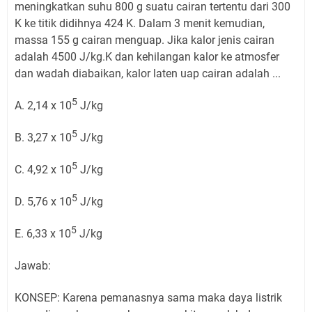
meningkatkan suhu 800 g suatu cairan tertentu dari 300
K ke titik didihnya 424 K. Dalam 3 menit kemudian,
massa 155 g cairan menguap. Jika kalor jenis cairan
adalah 4500 J/kg.K dan kehilangan kalor ke atmosfer
dan wadah diabaikan, kalor laten uap cairan adalah ...
5
A. 2,14 x 10
J/kg
5
B. 3,27 x 10
J/kg
5
C. 4,92 x 10
J/kg
5
D. 5,76 x 10
J/kg
5
E. 6,33 x 10
J/kg
Jawab:
KONSEP: Karena pemanasnya sama maka daya listrik