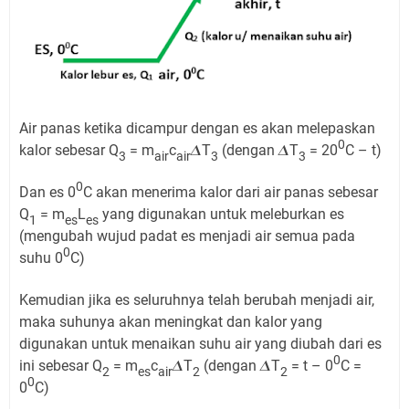
Air panas ketika dicampur dengan es akan melepaskan
0
kalor sebesar Q
= m
c
𝜟T
(dengan 𝜟T
= 20
C – t)
3
air
air
3
3
0
Dan es 0
C akan menerima kalor dari air panas sebesar
Q
= m
L
yang digunakan untuk meleburkan es
1
es
es
(mengubah wujud padat es menjadi air semua pada
0
suhu 0
C)
Kemudian jika es seluruhnya telah berubah menjadi air,
maka suhunya akan meningkat dan kalor yang
digunakan untuk menaikan suhu air yang diubah dari es
0
ini sebesar Q
= m
c
𝜟T
(dengan 𝜟T
= t – 0
C =
2
es
air
2
2
0
0
C)