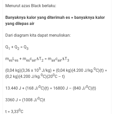
Menurut azas Black berlaku:
Banyaknya kalor yang diterimah es = banyaknya kalor
yang dilepas air
Dari diagram kita dapat menuliskan:
Q
+ Q
= Q
1
2
3
m
L
+ m
c
𝜟T
= m
c
𝜟T
es
es
es
air
2
air
air
3
5
0
(0,04 kg)(3,36 x 10
J/kg) + (0,04 kg)(4.200 J/kg.
C)(t) =
0
0
(0,2 kg)(4.200 J/kg.
C)(20
C – t)
0
0
13.440 J + (168 J/
C)(t) = 16800 J – (840 J/
C)(t)
0
3360 J = (1008 J/
C)t
0
t = 3,33
C