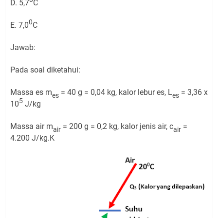
D. 5,7
C
0
E. 7,0
C
Jawab:
Pada soal diketahui:
Massa es m
= 40 g = 0,04 kg, kalor lebur es, L
= 3,36 x
es
es
5
10
J/kg
Massa air m
= 200 g = 0,2 kg, kalor jenis air, c
=
air
air
4.200 J/kg.K