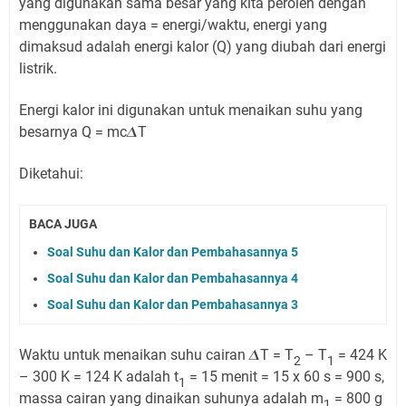
yang digunakan sama besar yang kita peroleh dengan
menggunakan daya = energi/waktu, energi yang
dimaksud adalah energi kalor (Q) yang diubah dari energi
listrik.
Energi kalor ini digunakan untuk menaikan suhu yang
besarnya Q = mc𝜟T
Diketahui:
BACA JUGA
Soal Suhu dan Kalor dan Pembahasannya 5
Soal Suhu dan Kalor dan Pembahasannya 4
Soal Suhu dan Kalor dan Pembahasannya 3
Waktu untuk menaikan suhu cairan 𝜟T = T
– T
= 424 K
2
1
– 300 K = 124 K adalah t
= 15 menit = 15 x 60 s = 900 s,
1
massa cairan yang dinaikan suhunya adalah m
= 800 g
1