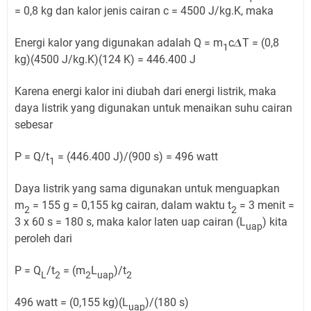
= 0,8 kg dan kalor jenis cairan c = 4500 J/kg.K, maka
Energi kalor yang digunakan adalah Q = m
c𝜟T = (0,8
1
kg)(4500 J/kg.K)(124 K) = 446.400 J
Karena energi kalor ini diubah dari energi listrik, maka
daya listrik yang digunakan untuk menaikan suhu cairan
sebesar
P = Q/t
= (446.400 J)/(900 s) = 496 watt
1
Daya listrik yang sama digunakan untuk menguapkan
m
= 155 g = 0,155 kg cairan, dalam waktu t
= 3 menit =
2
2
3 x 60 s = 180 s, maka kalor laten uap cairan (L
) kita
uap
peroleh dari
P = Q
/t
= (m
L
)/t
L
2
2
uap
2
496 watt = (0,155 kg)(L
)/(180 s)
uap