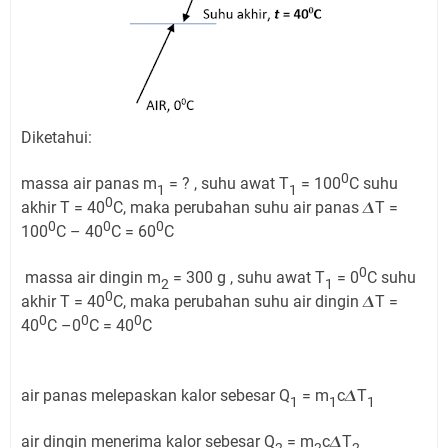
Diketahui:
0
massa air panas m
= ? , suhu awat T
= 100
C suhu
1
1
0
akhir T = 40
C, maka perubahan suhu air panas 𝜟T =
0
0
0
100
C – 40
C = 60
C
0
massa air dingin m
= 300 g , suhu awat T
= 0
C suhu
2
1
0
akhir T = 40
C, maka perubahan suhu air dingin 𝜟T =
0
0
0
40
C –0
C = 40
C
air panas melepaskan kalor sebesar Q
= m
c𝜟T
1
1
1
air dingin menerima kalor sebesar Q
= m
c𝜟T