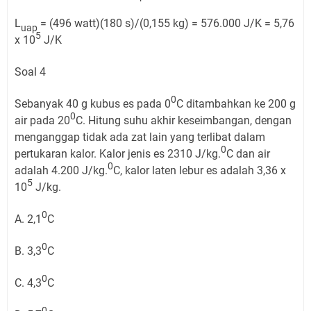
L
= (496 watt)(180 s)/(0,155 kg) = 576.000 J/K = 5,76
uap
5
x 10
J/K
Soal 4
0
Sebanyak 40 g kubus es pada 0
C ditambahkan ke 200 g
0
air pada 20
C. Hitung suhu akhir keseimbangan, dengan
menganggap tidak ada zat lain yang terlibat dalam
0
pertukaran kalor. Kalor jenis es 2310 J/kg.
C dan air
0
adalah 4.200 J/kg.
C, kalor laten lebur es adalah 3,36 x
5
10
J/kg.
0
A. 2,1
C
0
B. 3,3
C
0
C. 4,3
C
0