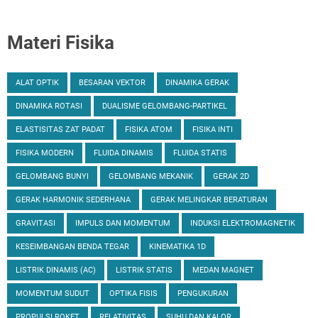
Materi Fisika
ALAT OPTIK
BESARAN VEKTOR
DINAMIKA GERAK
DINAMIKA ROTASI
DUALISME GELOMBANG-PARTIKEL
ELASTISITAS ZAT PADAT
FISIKA ATOM
FISIKA INTI
FISIKA MODERN
FLUIDA DINAMIS
FLUIDA STATIS
GELOMBANG BUNYI
GELOMBANG MEKANIK
GERAK 2D
GERAK HARMONIK SEDERHANA
GERAK MELINGKAR BERATURAN
GRAVITASI
IMPULS DAN MOMENTUM
INDUKSI ELEKTROMAGNETIK
KESEIMBANGAN BENDA TEGAR
KINEMATIKA 1D
LISTRIK DINAMIS (AC)
LISTRIK STATIS
MEDAN MAGNET
MOMENTUM SUDUT
OPTIKA FISIS
PENGUKURAN
PROPULSI ROKET
RELATIVITAS
SUHU DAN KALOR