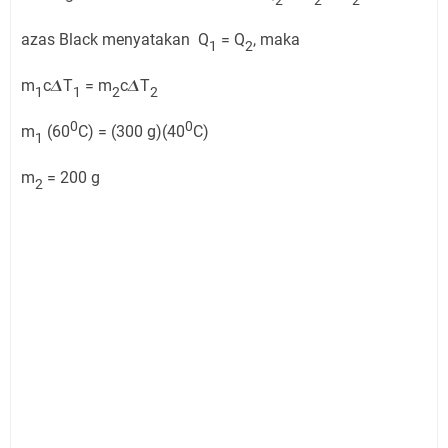
2
2
2
azas Black menyatakan Q
= Q
, maka
1
2
m
c𝜟T
= m
c𝜟T
1
1
2
2
0
0
m
(60
C) = (300 g)(40
C)
1
m
= 200 g
2