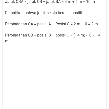
Jarak OBA = jarak OB + jarak BA = 4 m + 6 m = 10 m
Perhatikan bahwa jarak selalu bernilai positif.
Perpindahan OA = posisi A – Posisi O = 2 m – 0 = 2 m
Perpindahan OB = posisi B – posisi O = (–4 m) - 0 = –4
m