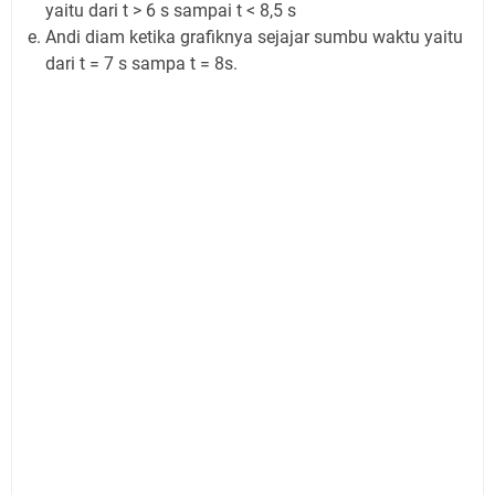
yaitu dari t > 6 s sampai t < 8,5 s
Andi diam ketika grafiknya sejajar sumbu waktu yaitu
dari t = 7 s sampa t = 8s.