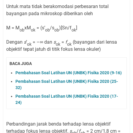
Untuk mata tidak berakomodasi perbesaran total
bayangan pada mikroskop diberikan oleh
M = M
xM
= (s’
/s
)[Sn/f
]
ob
ok
ob
ob
ok
Dengan
s
’
= –∞ dan
s
=
f
(bayangan dari lensa
ok
ok
ok
objektif tepat jatuh di titik fokus lensa okuler)
BACA JUGA
Pembahasan Soal Latihan UN (UNBK) Fisika 2020 (9-16)
Pembahasan Soal Latihan UN (UNBK) Fisika 2020 (25-
32)
Pembahasan Soal Latihan UN (UNBK) Fisika 2020 (17-
24)
Perbandingan jarak benda terhadap lensa objektif
terhadap fokus lensa objektif,
s
/
f
= 2 cm/1,8 cm =