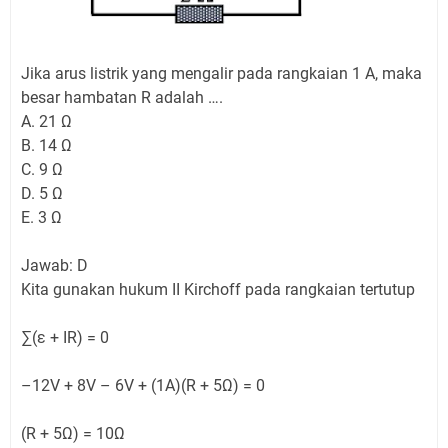
Jika arus listrik yang mengalir pada rangkaian 1 A, maka
besar hambatan R adalah ….
A. 21 Ω
B. 14 Ω
C. 9 Ω
D. 5 Ω
E. 3 Ω
Jawab: D
Kita gunakan hukum II Kirchoff pada rangkaian tertutup
∑(ε + IR) = 0
–12V + 8V – 6V + (1A)(R + 5Ω) = 0
(R + 5Ω) = 10Ω