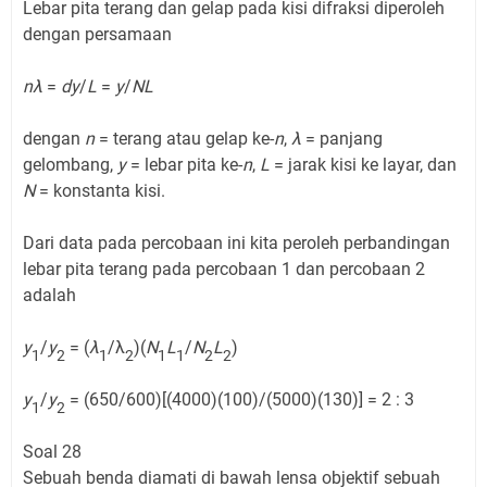
Lebar pita terang dan gelap pada kisi difraksi diperoleh
dengan persamaan
nλ
=
dy
/
L
=
y
/
NL
dengan
n
= terang atau gelap ke-
n
,
λ
= panjang
gelombang,
y
= lebar pita ke-
n
,
L
= jarak kisi ke layar, dan
N
= konstanta kisi.
Dari data pada percobaan ini kita peroleh perbandingan
lebar pita terang pada percobaan 1 dan percobaan 2
adalah
y
/
y
= (
λ
/λ
)(
N
L
/
N
L
)
1
2
1
2
1
1
2
2
y
/
y
= (650/600)[(4000)(100)/(5000)(130)] = 2 : 3
1
2
Soal 28
Sebuah benda diamati di bawah lensa objektif sebuah