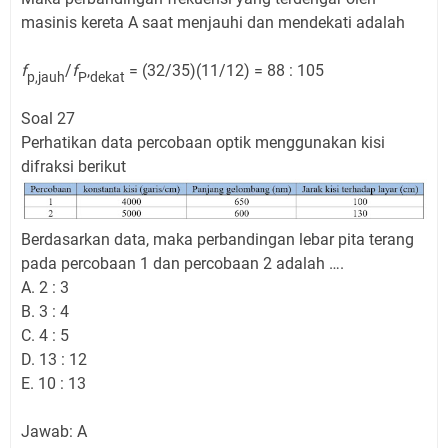
masinis kereta A saat menjauhi dan mendekati adalah
f
/
f
,
= (32/35)(11/12) = 88 : 105
p,jauh
P
dekat
Soal 27
Perhatikan data percobaan optik menggunakan kisi
difraksi berikut
Berdasarkan data, maka perbandingan lebar pita terang
pada percobaan 1 dan percobaan 2 adalah ….
A. 2 : 3
B. 3 : 4
C. 4 : 5
D. 13 : 12
E. 10 : 13
Jawab: A