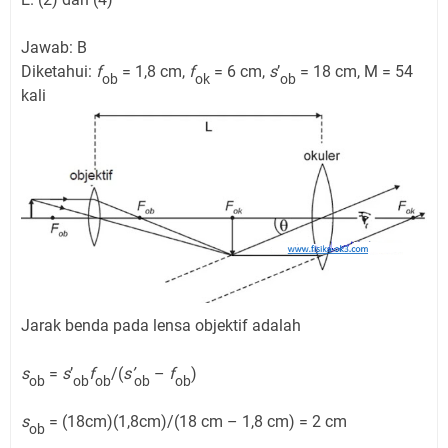
Jawab: B
Diketahui:
f
= 1,8 cm,
f
= 6 cm,
s
’
= 18 cm, M = 54
ob
ok
ob
kali
Jarak benda pada lensa objektif adalah
s
=
s
’
f
/(
s’
–
f
)
ob
ob
ob
ob
ob
s
= (18cm)(1,8cm)/(18 cm – 1,8 cm) = 2 cm
ob