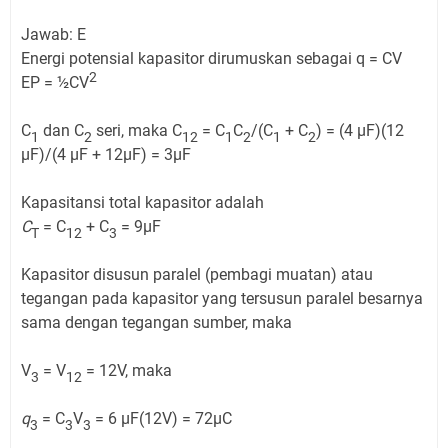
Jawab: E
Energi potensial kapasitor dirumuskan sebagai q = CV
2
EP = ½CV
C
dan C
seri, maka C
= C
C
/(C
+ C
) = (4 µF)(12
1
2
12
1
2
1
2
µF)/(4 µF + 12µF) = 3µF
Kapasitansi total kapasitor adalah
C
= C
+ C
= 9µF
T
12
3
Kapasitor disusun paralel (pembagi muatan) atau
tegangan pada kapasitor yang tersusun paralel besarnya
sama dengan tegangan sumber, maka
V
= V
= 12V, maka
3
12
q
= C
V
= 6 µF(12V) = 72µC
3
3
3