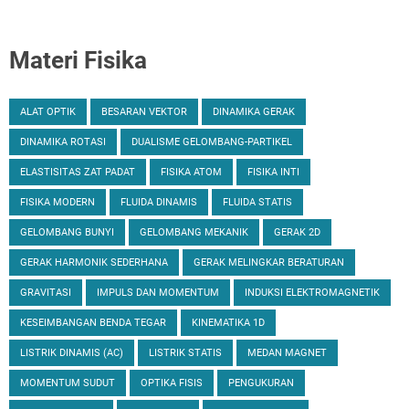
Materi Fisika
ALAT OPTIK
BESARAN VEKTOR
DINAMIKA GERAK
DINAMIKA ROTASI
DUALISME GELOMBANG-PARTIKEL
ELASTISITAS ZAT PADAT
FISIKA ATOM
FISIKA INTI
FISIKA MODERN
FLUIDA DINAMIS
FLUIDA STATIS
GELOMBANG BUNYI
GELOMBANG MEKANIK
GERAK 2D
GERAK HARMONIK SEDERHANA
GERAK MELINGKAR BERATURAN
GRAVITASI
IMPULS DAN MOMENTUM
INDUKSI ELEKTROMAGNETIK
KESEIMBANGAN BENDA TEGAR
KINEMATIKA 1D
LISTRIK DINAMIS (AC)
LISTRIK STATIS
MEDAN MAGNET
MOMENTUM SUDUT
OPTIKA FISIS
PENGUKURAN