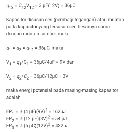
q
= C
V
= 3 µF(12V) = 36µC
12
12
12
Kapasitor disusun seri (pembagi tegangan) atau muatan
pada kapasitor yang tersusun seri besarnya sama
dengan muatan sumber, maka
q
=
q
=
q
= 36µC, maka
1
2
12
V
=
q
/C
= 36µC/4µF = 9V dan
1
1
1
V
=
q
/
C
= 36µC/12µC = 3V
2
2
2
maka energi potensial pada masing-masing kapasitor
adalah
2
EP
= ½ (4 µF)(9V)
= 162µJ
1
2
EP
= ½ (12 µF)(3V)
= 54 µJ
2
2
EP
= ½ (6 µC)(12V)
= 432µJ
3