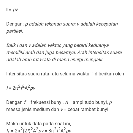
I
=
p
v
Dengan:
p adalah tekanan suara; v adalah kecepatan
partikel.
Baik I dan v adalah vektor, yang berarti keduanya
memiliki arah dan juga besarnya. Arah intensitas suara
adalah arah rata-rata di mana energi mengalir.
Intensitas suara rata-rata selama waktu T diberikan oleh
2
2
2
I
= 2π
f
A
ρv
Dengan
f
= frekuensi bunyi,
A
= amplitudo bunyi,
ρ
=
massa jenis medium dan
v
= cepat rambat bunyi
Maka untuk data pada soal ini,
2
2
2
2
2
2
I
= 2π
(2
f
)
A
ρv
= 8π
f
A
ρv
1