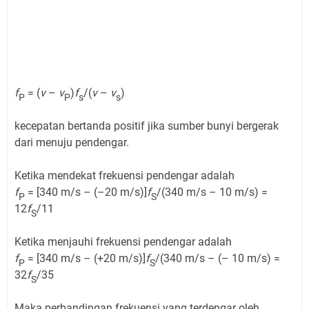
f
= (
v
–
v
)
f
/(
v
–
v
)
P
P
s
s
kecepatan bertanda positif jika sumber bunyi bergerak
dari menuju pendengar.
Ketika mendekat frekuensi pendengar adalah
f
= [340 m/s – (–20 m/s)]
f
/(340 m/s – 10 m/s) =
P
S
12
f
/11
S
Ketika menjauhi frekuensi pendengar adalah
f
= [340 m/s – (+20 m/s)]
f
/(340 m/s – (– 10 m/s) =
P
S
32
f
/35
S
Maka perbandingan frekuensi yang terdengar oleh