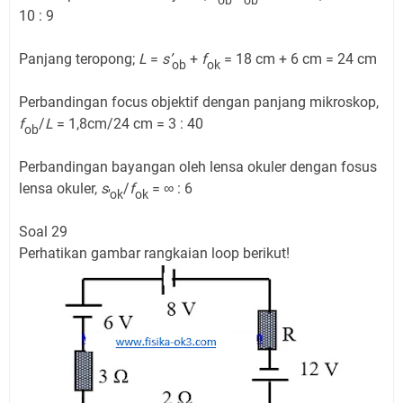
ob
ob
10 : 9
Panjang teropong;
L
=
s’
+
f
= 18 cm + 6 cm = 24 cm
ob
ok
Perbandingan focus objektif dengan panjang mikroskop,
f
/
L
= 1,8cm/24 cm = 3 : 40
ob
Perbandingan bayangan oleh lensa okuler dengan fosus
lensa okuler,
s
/
f
= ∞ : 6
’ok
ok
Soal 29
Perhatikan gambar rangkaian loop berikut!