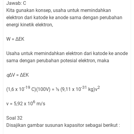
Jawab: C
Kita gunakan konsep, usaha untuk memindahkan
elektron dari katode ke anode sama dengan perubahan
energi kinetik elektron,
W = ∆EK
Usaha untuk memindahkan elektron dari katode ke anode
sama dengan perubahan potesial elektron, maka
q
∆V = ∆EK
-
19
-
31
2
(1,6 x 10
C)(100V) = ½ (9,11 x 10
kg)v
6
v = 5,92 x 10
m/s
Soal 32
Disajikan gambar susunan kapasitor sebagai berikut :