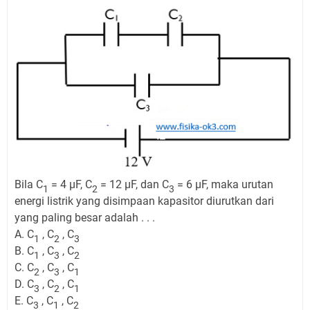
Bila C
= 4 µF, C
= 12 µF, dan C
= 6 µF, maka urutan
1
2
3
energi listrik yang disimpaan kapasitor diurutkan dari
yang paling besar adalah . . .
A. C
, C
, C
1
2
3
B. C
, C
, C
1
3
2
C. C
, C
, C
2
3
1
D. C
, C
, C
3
2
1
E. C
, C
, C
3
1
2