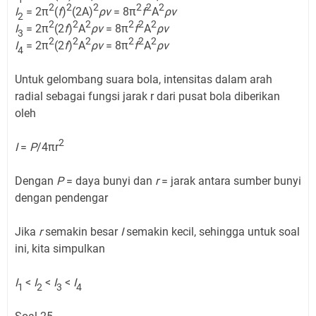
2
2
2
2
2
2
I
= 2π
(
f
)
(2A)
ρv
= 8π
f
A
ρv
2
2
2
2
2
2
2
I
= 2π
(2
f
)
A
ρv
= 8π
f
A
ρv
3
2
2
2
2
2
2
I
= 2π
(2
f
)
A
ρv
= 8π
f
A
ρv
4
Untuk gelombang suara bola, intensitas dalam arah
radial sebagai fungsi jarak r dari pusat bola diberikan
oleh
2
I
=
P
/4πr
Dengan
P
= daya bunyi dan
r
= jarak antara sumber bunyi
dengan pendengar
Jika
r
semakin besar
I
semakin kecil, sehingga untuk soal
ini, kita simpulkan
I
<
I
<
I
<
I
1
2
3
4