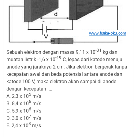
-
31
Sebuah elektron dengan massa 9,11 x 10
kg dan
-
19
muatan listrik -1,6 x 10
C, lepas dari katode menuju
anode yang jaraknya 2 cm. Jika elektron bergerak tanpa
kecepatan awal dan beda potensial antara anode dan
katode 100 V, maka elektron akan sampai di anode
dengan kecepatan ....
5
A. 2,3 x 10
m/s
6
B. 8,4 x 10
m/s
6
C. 5,9 x 10
m/s
7
D. 3,0 x 10
m/s
8
E. 2,4 x 10
m/s