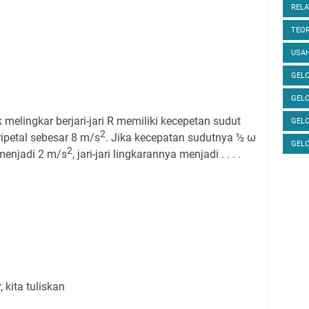
RELA
TEOR
USAH
GELO
GEL
elingkar berjari-jari R memiliki kecepetan sudut
GEL
2
ipetal sebesar 8 m/s
. Jika kecepatan sudutnya ½ ω
GEL
2
menjadi 2 m/s
, jari-jari lingkarannya menjadi . . . .
r, kita tuliskan