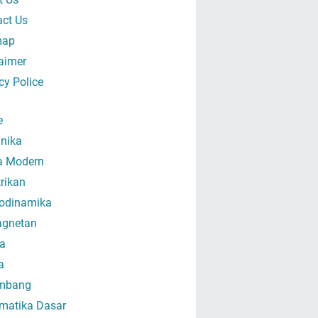
act Us
map
aimer
cy Police
e
nika
ka Modern
trikan
odinamika
gnetan
a
a
mbang
matika Dasar