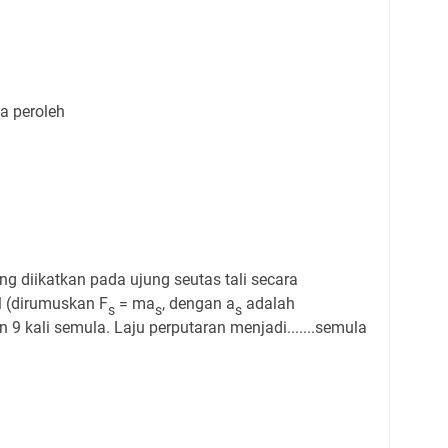
a peroleh
 diikatkan pada ujung seutas tali secara
al (dirumuskan F
= ma
, dengan a
adalah
s
s
s
n 9 kali semula. Laju perputaran menjadi.......semula