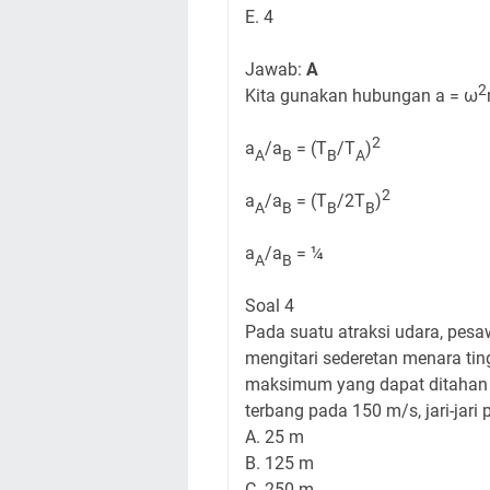
E. 4​
Jawab:
A
2
Kita gunakan hubungan a = ω
2
a
/a
= (T
/T
)
A
B
B
A
2
a
/a
= (T
/2T
)
A
B
B
B
a
/a
= ¼
A
B
Soal 4
Pada suatu atraksi udara, pes
mengitari sederetan menara tin
maksimum yang dapat ditahan pi
terbang pada 150 m/s, jari-jari 
A. 25 m
B. 125 m
C. 250 m