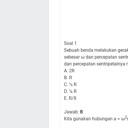
Soal 1
Sebuah benda melakukan gerak m
sebesar ω dan percepatan sentr
dan percepatan sentripetalnya 
A. 2R
B. R
C. ½ R
D. ¼ R
E. R/8
Jawab:
B
2
Kita gunakan hubungan a = ω