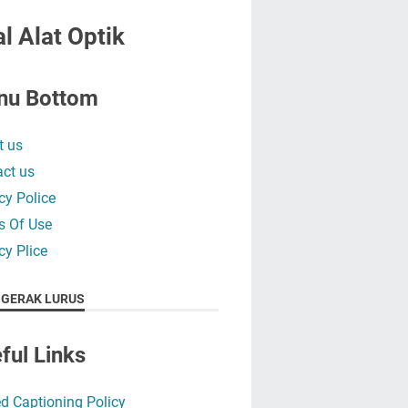
l Alat Optik
nu Bottom
t us
ct us
cy Police
s Of Use
cy Plice
 GERAK LURUS
ful Links
d Captioning Policy