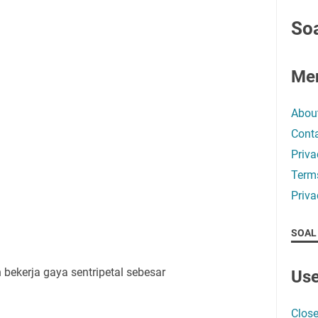
Soa
Me
Abou
Conta
Priva
Term
Priva
SOAL
 bekerja gaya sentripetal sebesar
Use
Close