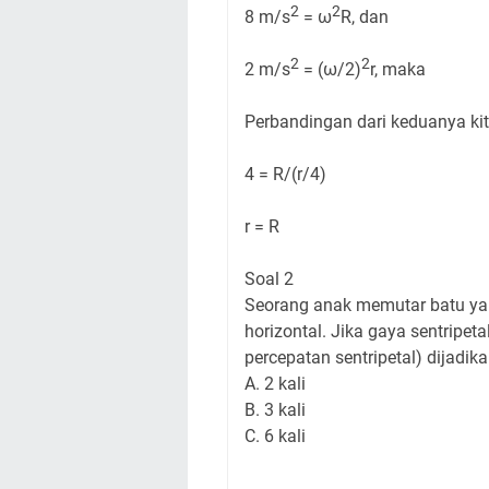
2
2
8 m/s
= ω
R, dan
2
2
2 m/s
= (ω/2)
r, maka
Perbandingan dari keduanya kit
4 = R/(r/4)
r = R
Soal 2
Seorang anak memutar batu yang
horizontal. Jika gaya sentripet
percepatan sentripetal) dijadika
A. 2 kali
B. 3 kali
C. 6 kali