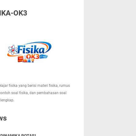
IKA-OK3
lajar fisika yang berisi materi fisika, rumus
 contoh soal fisika, dan pembahasan soal
 lengkap.
ws
 DINAMIKA ROTASI