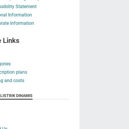
sibility Statement
nal Information
rate Information
e Links
ories
ription plans
ng and costs
LISTRIK DINAMIS
t Us