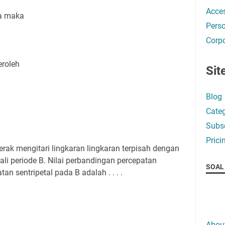
Acces
la maka
Perso
Corpo
eroleh
Sit
Blog
Categ
Subsc
Prici
erak mengitari lingkaran lingkaran terpisah dengan
ali periode B. Nilai perbandingan percepatan
SOAL 
an sentripetal pada B adalah . . . .
Abou