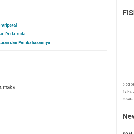
FIS
ntripetal
an Roda-roda
aturan dan Pembahasannya
blog be
r, maka
fisika,
secara
Ne
SOAL