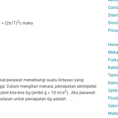
Cont
Site
2
Discl
r = (2π/T)
r, maka
Priva
Hom
Meka
Fisi
Kelis
Term
awat-pesawat menerbangi suatu lintasan yang
Kema
ggi. Dalam mengitari menara, percepatan sentripetal
Optik
2
lot kira-kira 6
g
(ambil g = 10 m/s
). Jika pesawat
Fluid
putaran untuk percepatan 6g adalah . . . .
Gelo
Mate