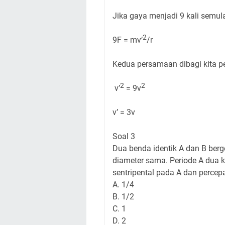
Jika gaya menjadi 9 kali semu
2
9F = mv’
/r
Kedua persamaan dibagi kita p
2
2
v’
= 9v
v’ = 3v
Soal 3
Dua benda identik A dan B berg
diameter sama. Periode A dua k
sentripental pada A dan percepat
A. 1/4
B. 1/2
C. 1
D. 2