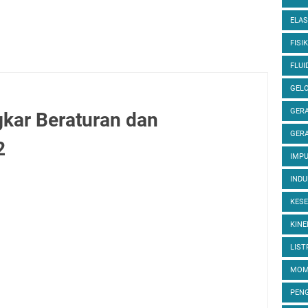
ELAS
FISIK
FLUI
GEL
GERA
gkar Beraturan dan
GERA
2
IMP
INDU
KES
KINE
LIST
MOM
PEN