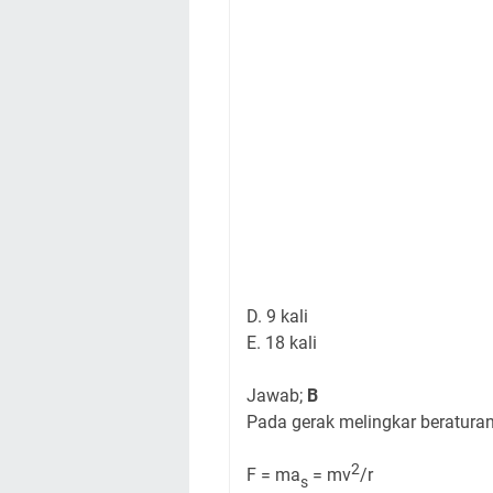
D. 9 kali
E. 18 kali
Jawab;
B
Pada gerak melingkar beraturan
2
F = ma
= mv
/r
s