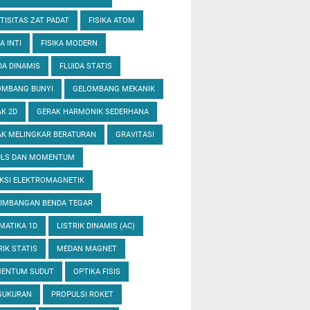
TISITAS ZAT PADAT
FISIKA ATOM
A INTI
FISIKA MODERN
DA DINAMIS
FLUIDA STATIS
OMBANG BUNYI
GELOMBANG MEKANIK
K 2D
GERAK HARMONIK SEDERHANA
K MELINGKAR BERATURAN
GRAVITASI
ULS DAN MOMENTUM
KSI ELEKTROMAGNETIK
EIMBANGAN BENDA TEGAR
MATIKA 1D
LISTRIK DINAMIS (AC)
RIK STATIS
MEDAN MAGNET
ENTUM SUDUT
OPTIKA FISIS
GUKURAN
PROPULSI ROKET