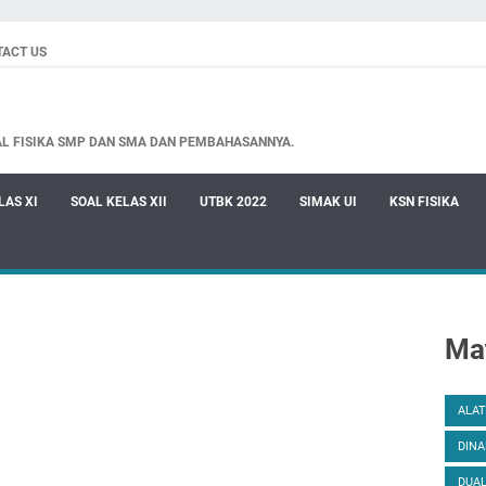
TACT US
AL FISIKA SMP DAN SMA DAN PEMBAHASANNYA.
LAS XI
SOAL KELAS XII
UTBK 2022
SIMAK UI
KSN FISIKA
Mat
ALAT
DINA
DUAL