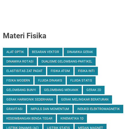
Materi Fisika
ALAT OPTIK
BESARAN VEKTOR
DINAMIKA GERAK
DINAMIKA ROTASI
DUALISME GELOMBANG-PARTIKEL
ELASTISITAS ZAT PADAT
FISIKA ATOM
FISIKA INTI
FISIKA MODERN
FLUIDA DINAMIS
FLUIDA STATIS
GELOMBANG BUNYI
GELOMBANG MEKANIK
GERAK 2D
GERAK HARMONIK SEDERHANA
GERAK MELINGKAR BERATURAN
GRAVITASI
IMPULS DAN MOMENTUM
INDUKSI ELEKTROMAGNETIK
KESEIMBANGAN BENDA TEGAR
KINEMATIKA 1D
LISTRIK DINAMIS (AC)
LISTRIK STATIS
MEDAN MAGNET