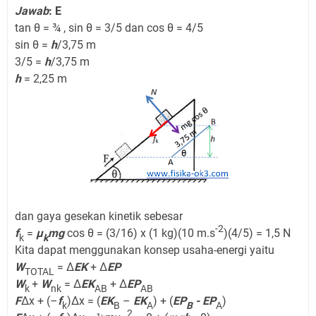
Jawab
: E
tan θ = ¾ , sin θ = 3/5 dan cos θ = 4/5
sin θ =
h
/3,75 m
3/5 =
h
/3,75 m
h
= 2,25 m
dan gaya gesekan kinetik sebesar
-2
f
=
µ
mg
cos θ = (3/16) x (1 kg)(10 m.s
)(4/5) = 1,5 N
k­
k­
Kita dapat menggunakan konsep usaha-energi yaitu
W
= Δ
EK
+ Δ
EP
TOTAL
W
+
W
= Δ
EK
+ Δ
EP
k
nk
AB
AB
F
Δx + (–
f
)Δx = (
EK
–
EK
) + (
EP
- EP
)
k
B
A
B
A
2