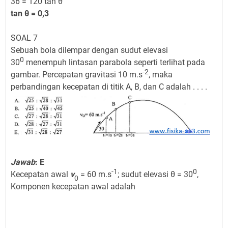
36 = 120 tan θ
tan
θ = 0,3
SOAL 7
Sebuah bola dilempar dengan sudut elevasi
0
30
menempuh lintasan parabola seperti terlihat pada
-2
gambar. Percepatan gravitasi 10 m.s
, maka
perbandingan kecepatan di titik A, B, dan C adalah . . . .
Jawab
: E
-1
0
Kecepatan awal
v
= 60 m.s
; sudut elevasi θ = 30
,
0
Komponen kecepatan awal adalah