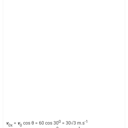
0
-1
v
=
v
cos θ = 60 cos 30
= 30√3 m.s
0x
0