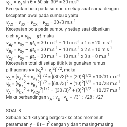
0
-1
v
=
v
sin θ = 60 sin 30
= 30 m.s
0x
0
Kecepatan bola pada sumbu x setiap saat sama dengan
kecepatan awal pada sumbu x yaitu
-1
v
=
v
=
v
=
v
= 30√3 m.s
AX
BX
CX
0x
Kecepatan bola pada sumbu y setiap saat diberikan
oleh
v
=
v
–
gt
, maka
y
0y
-1
-1
-1
v
=
v
–
gt
= 30 m.s
– 10 m.s
x 1 s = 20 m.s
A
y
0y
A
-1
-1
-1
v
=
v
–
gt
= 30 m.s
– 10 m.s
x 2 s = 10 m.s
B
y
0y
B
-1
-1
-1
v
=
v
–
gt
= 30 m.s
– 10 m.s
x 3 s = 0 m.s
C
y
0y
C
Kecepatan total di setiap titik kita gunakan rumus
2
2
1/2
pithagoras
v
= [
v
+
v
]
, maka
x
­y
2
2
1/2
2
2
1/2
-1
v
= [
v
+
v
]
= [(30√3)
+ (20)
]
= 10√31 m.s
A
Ax
A­y
2
2
1/2
2
2
1/2
-1
v
= [
v
+
v
]
= [(30√3)
+ (10)
]
= 10√28 m.s
B
Bx
B­y
2
2
1/2
2
2
1/2
-1
v
= [
v
+
v
]
= [(30√3)
+ (0)
]
= 10√27 m.s
A
Cx
ACy
Maka perbandingan v
: v
: v
= √31 : √28 : √27
A
B
B
SOAL 8
Sebuah partikel yang bergerak ke atas memenuhi
2
persamaan y = 8
t
–
t
dengan y dan t masing-masing