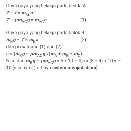
Gaya-gaya yang bekerja pada benda A
T
–
f
=
m
a
Ac
T
–
µm
g
=
m
a
(1)
AC
AC
Gaya-gaya yang bekerja pada balok B
m
g
–
T
=
m
a
(2)
B
B
dari persamaan (1) dan (2)
a = (
m
g
–
µm
g
)/(
m
+
m
+
m
)
B
AC
A
B
C
Nilai dari
m
g
–
µm
g
= 5 x 10 – 0,5 x (8 + 4) x 10 = –
B
AC
10 [nilainya (-) artinya
sistem menjadi diam
]