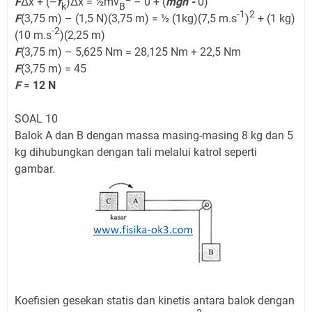
F
Δx + (–
f
)Δx = ½mv
– 0 + (
mgh -
0)
k
B
-1
2
F
(3,75 m) – (1,5 N)(3,75 m) = ½ (1kg)(7,5 m.s
)
+ (1 kg)
-2
(10 m.s
)(2,25 m)
F
(3,75 m) – 5,625 Nm = 28,125 Nm + 22,5 Nm
F
(3,75 m) = 45
F
=
12 N
SOAL 10
Balok A dan B dengan massa masing-masing 8 kg dan 5
kg dihubungkan dengan tali melalui katrol seperti
gambar.
Koefisien gesekan statis dan kinetis antara balok dengan