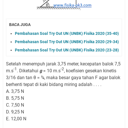
BACA JUGA
Pembahasan Soal Try Out UN (UNBK) Fisika 2020 (35-40)
Pembahasan Soal Try Out UN (UNBK) Fisika 2020 (29-34)
Pembahasan Soal Try Out UN (UNBK) Fisika 2020 (23-28)
Setelah menempuh jarak 3,75 meter, kecepatan balok 7,5
-1
-2
m.s
. Diketahui
g
= 10 m.s
, koefisien gesekan kinetis
3/16 dan tan θ = ¾, maka besar gaya tahan F agar balok
berhenti tepat di kaki bidang miring adalah . . . .
A. 3,75 N
B. 5,75 N
C. 7,50 N
D. 9,25 N
E. 12,00 N