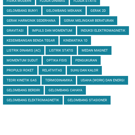
FISIKA MODERN
FLUIDA DINAMIS
FLUIDA STATIS
GELOMBANG BUNYI
GELOMBANG MEKANIK
GERAK 2D
GERAK HARMONIK SEDERHANA
GERAK MELINGKAR BERATURAN
GRAVITASI
IMPULS DAN MOMENTUM
INDUKSI ELEKTROMAGNETIK
KESEIMBANGAN BENDA TEGAR
KINEMATIKA 1D
LISTRIK DINAMIS (AC)
LISTRIK STATIS
MEDAN MAGNET
MOMENTUM SUDUT
OPTIKA FISIS
PENGUKURAN
PROPULSI ROKET
RELATIVITAS
SUHU DAN KALOR
TEORI KINETIK GAS
TERMODINAMIKA
USAHA (WORK) DAN ENERGI
GELOMBANG BERDIRI
GELOMBANG CAHAYA
GELOMBANG ELEKTROMAGNETIK
GELOMBANG STASIONER