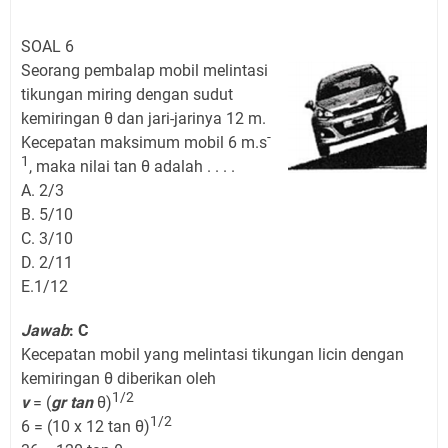
SOAL 6
Seorang pembalap mobil melintasi
tikungan miring dengan sudut
kemiringan θ dan jari-jarinya 12 m.
-
Kecepatan maksimum mobil 6 m.s
1
, maka nilai tan θ adalah . . . .
A. 2/3
B. 5/10
C. 3/10
D. 2/11
E.1/12
Jawab
: C
Kecepatan mobil yang melintasi tikungan licin dengan
kemiringan θ diberikan oleh
1/2
v
= (
gr tan
θ)
1/2
6 = (10 x 12 tan θ)