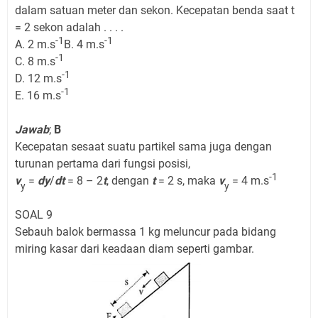
dalam satuan meter dan sekon. Kecepatan benda saat t
= 2 sekon adalah . . . .
-1
-1
A. 2 m.s
B. 4 m.s
-1
C. 8 m.s
-1
D. 12 m.s
-1
E. 16 m.s
Jawab
;
B
Kecepatan sesaat suatu partikel sama juga dengan
turunan pertama dari fungsi posisi,
-1
v
=
dy
/
dt
= 8 – 2
t
, dengan
t
= 2 s, maka
v
= 4 m.s
y
y
SOAL 9
Sebauh balok bermassa 1 kg meluncur pada bidang
miring kasar dari keadaan diam seperti gambar.