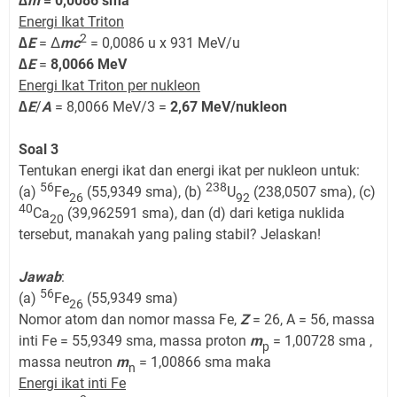
∆
m
= 0,0086 sma
Energi Ikat Triton
2
∆E
= Δ
mc
= 0,0086 u x 931 MeV/u
∆E
=
8,0066 MeV
Energi Ikat Triton per nukleon
∆
E
/
A
= 8,0066 MeV/3 =
2,67 MeV/nukleon
Soal 3
Tentukan energi ikat dan energi ikat per nukleon untuk:
56
238
(a)
Fe
(55,9349 sma), (b)
U
(238,0507 sma), (c)
26
92
40
Ca
(39,962591 sma), dan (d) dari ketiga nuklida
20
tersebut, manakah yang paling stabil? Jelaskan!
Jawab
:
56
(a)
Fe
(55,9349 sma)
26
Nomor atom dan nomor massa Fe,
Z
= 26, A = 56, massa
inti Fe = 55,9349 sma, massa proton
m
= 1,00728 sma ,
p
massa neutron
m
= 1,00866 sma maka
n
Energi ikat inti Fe