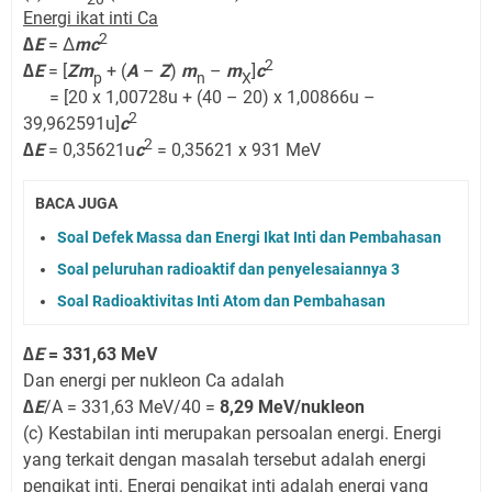
Energi ikat inti Ca
2
∆E
= Δ
mc
2
∆E
= [
Zm
+ (
A
–
Z
)
m
–
m
]
c
p
n
X
= [20 x 1,00728u + (40 – 20) x 1,00866u –
2
39,962591u]
c
2
∆E
= 0,35621u
c
= 0,35621 x 931 MeV
BACA JUGA
Soal Defek Massa dan Energi Ikat Inti dan Pembahasan
Soal peluruhan radioaktif dan penyelesaiannya 3
Soal Radioaktivitas Inti Atom dan Pembahasan
∆
E
= 331,63 MeV
Dan energi per nukleon Ca adalah
∆E
/A = 331,63 MeV/40 =
8,29 MeV/nukleon
(c) Kestabilan inti merupakan persoalan energi. Energi
yang terkait dengan masalah tersebut adalah energi
pengikat inti. Energi pengikat inti adalah energi yang