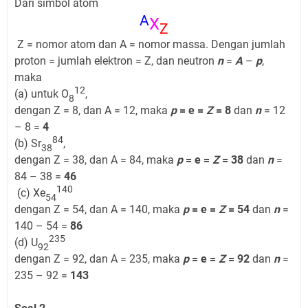
Dari simbol atom
A
X
Z
Z = nomor atom dan A = nomor massa. Dengan jumlah
proton = jumlah elektron = Z, dan neutron
n
=
A
–
p
,
maka
12
(a) untuk O
,
8
dengan Z = 8, dan A = 12, maka
p
= e =
Z
= 8
dan
n
= 12
– 8 =
4
84
(b) Sr
,
38
dengan Z = 38, dan A = 84, maka
p
= e =
Z
= 38
dan
n
=
84 – 38 =
46
140
(c) Xe
54
dengan Z = 54, dan A = 140, maka
p
= e =
Z
= 54
dan
n
=
140 – 54 =
86
235
(d) U
92
dengan Z = 92, dan A = 235, maka
p
= e =
Z
= 92
dan
n
=
235 – 92 =
143