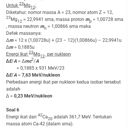
23
Untuk
Mg
:
12
Diketahui: nomor massa A = 23, nomor atom Z = 12,
23
Mg
= 22,9941 sma, massa proton
m
= 1,00728 sma
12
p
, massa neutron
m
= 1,00866 sma maka
n
Defek massanya:
Δ
m
= 12 x (1,00728u) + (23 – 12)(1,00866u) – 22,9941u
∆
m
= 0,1885u
23
Energi Ikat
Mg
per nukleon
12
2
∆
E
/
A
= Δ
mc
/
A
= 0,1885 x 931 MeV/23
∆
E
/
A
=
7,63 MeV/nukleon
Perbedaan energi ikat per nukleon kedua isobar tersebut
adalah
∆ =
0,23 MeV/nukleon
Soal 6
42
Energi ikat dari
Ca
adalah 361,7 MeV. Tentukan
20
massa atom Ca-42 (dalam sma).