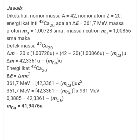
Jawab
:
Diketahui: nomor massa A = 42, nomor atom Z = 20,
42
energi ikat inti
Ca
adalah ∆
E
= 361,7 MeV, massa
20
proton
m
= 1,00728 sma , massa neutron
m
= 1,00866
p
n
sma maka
42
Defek massa
Ca
20
Δ
m
= 20 x (1,00728u) + (42 – 20)(1,00866u) – (
m
)u
Ca
∆
m
= 42,3361u – (
m
)u
Ca
42
Energi Ikat
Ca
20
2
∆E
= Δ
mc
2
361,7 MeV = [42,3361 – (
m
)]u
c
Ca
361,7 MeV = [42,3361 – (
m
)] x 931 MeV
Ca
0,3885 = 42,3361 – (
m
)
Ca
m
= 41,9476u
Ca