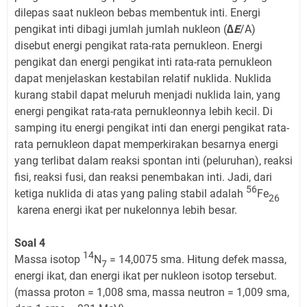
dilepas saat nukleon bebas membentuk inti. Energi
pengikat inti dibagi jumlah jumlah nukleon (
∆E
/A)
disebut energi pengikat rata-rata pernukleon. Energi
pengikat dan energi pengikat inti rata-rata pernukleon
dapat menjelaskan kestabilan relatif nuklida. Nuklida
kurang stabil dapat meluruh menjadi nuklida lain, yang
energi pengikat rata-rata pernukleonnya lebih kecil. Di
samping itu energi pengikat inti dan energi pengikat rata-
rata pernukleon dapat memperkirakan besarnya energi
yang terlibat dalam reaksi spontan inti (peluruhan), reaksi
fisi, reaksi fusi, dan reaksi penembakan inti. Jadi, dari
56
ketiga nuklida di atas yang paling stabil adalah
Fe
26
karena energi ikat per nukelonnya lebih besar.
Soal 4
14
Massa isotop
N
= 14,0075 sma. Hitung defek massa,
7
energi ikat, dan energi ikat per nukleon isotop tersebut.
(massa proton = 1,008 sma, massa neutron = 1,009 sma,