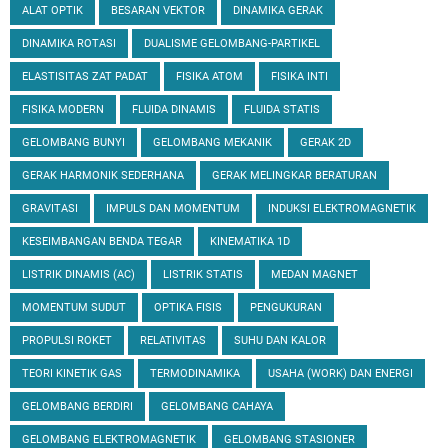
ALAT OPTIK
BESARAN VEKTOR
DINAMIKA GERAK
DINAMIKA ROTASI
DUALISME GELOMBANG-PARTIKEL
ELASTISITAS ZAT PADAT
FISIKA ATOM
FISIKA INTI
FISIKA MODERN
FLUIDA DINAMIS
FLUIDA STATIS
GELOMBANG BUNYI
GELOMBANG MEKANIK
GERAK 2D
GERAK HARMONIK SEDERHANA
GERAK MELINGKAR BERATURAN
GRAVITASI
IMPULS DAN MOMENTUM
INDUKSI ELEKTROMAGNETIK
KESEIMBANGAN BENDA TEGAR
KINEMATIKA 1D
LISTRIK DINAMIS (AC)
LISTRIK STATIS
MEDAN MAGNET
MOMENTUM SUDUT
OPTIKA FISIS
PENGUKURAN
PROPULSI ROKET
RELATIVITAS
SUHU DAN KALOR
TEORI KINETIK GAS
TERMODINAMIKA
USAHA (WORK) DAN ENERGI
GELOMBANG BERDIRI
GELOMBANG CAHAYA
GELOMBANG ELEKTROMAGNETIK
GELOMBANG STASIONER