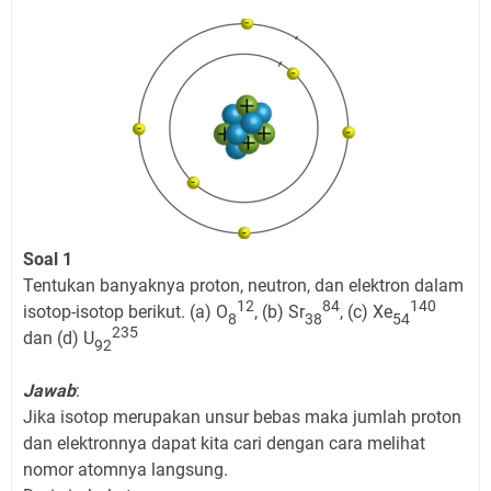
Soal 1
Tentukan banyaknya proton, neutron, dan elektron dalam
12
84
140
isotop-isotop berikut. (a) O
, (b) Sr
, (c) Xe
8
38
54
235
dan (d) U
92
Jawab
:
Jika isotop merupakan unsur bebas maka jumlah proton
dan elektronnya dapat kita cari dengan cara melihat
nomor atomnya langsung.