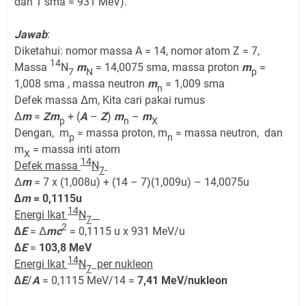
dan 1 sma = 931 MeV).
Jawab
:
Diketahui: nomor massa A = 14, nomor atom Z = 7,
14
Massa
N
m
= 14,0075 sma, massa proton
m
=
7
N
p
1,008 sma , massa neutron
m
= 1,009 sma
n
Defek massa Δm, Kita cari pakai rumus
Δ
m
=
Zm
+ (
A
–
Z
)
m
–
m
p
n
X
Dengan, m
= massa proton, m
= massa neutron, dan
p
n
m
= massa inti atom
X
14
Defek massa
N
7
Δ
m
= 7 x (1,008u) + (14 – 7)(1,009u) – 14,0075u
∆
m
= 0,1115u
14
Energi Ikat
N
7
2
∆E
= Δ
mc
= 0,1115 u x 931 MeV/u
∆E
=
103,8 MeV
14
Energi Ikat
N
per nukleon
7
∆
E
/
A
= 0,1115 MeV/14 =
7,41 MeV/nukleon