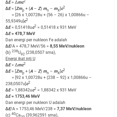
2
∆E
= Δ
mc
2
∆E
= [
Zm
+ (
A
–
Z
)
m
–
m
]
c
p
n
X
= [26 x 1,00728u + (56 – 26) x 1,00866u –
2
55,9349u]
c
2
∆E
= 0,51418u
c
= 0,51418 x 931 MeV
∆
E
= 478,7 MeV
Dan energi per nukleon Fe adalah
∆E
/A = 478,7 MeV/56 =
8,55 MeV/nukleon
238
(b)
U
(238,0507 sma),
92
Energi ikat inti U
2
∆E
= Δ
mc
2
∆E
= [
Zm
+ (
A
–
Z
)
m
–
m
]
c
p
n
X
= [92 x 1,00728u + (238 – 92) x 1,00866u –
2
238,0507u]
c
2
∆E
= 1,88342u
c
= 1,88342 x 931 MeV
∆
E
= 1753,46 MeV
Dan energi per nukleon U adalah
∆E
/A = 1753,46 MeV/238 =
7,37 MeV/nukleon
40
(c)
Ca
(39,962591 sma),
20