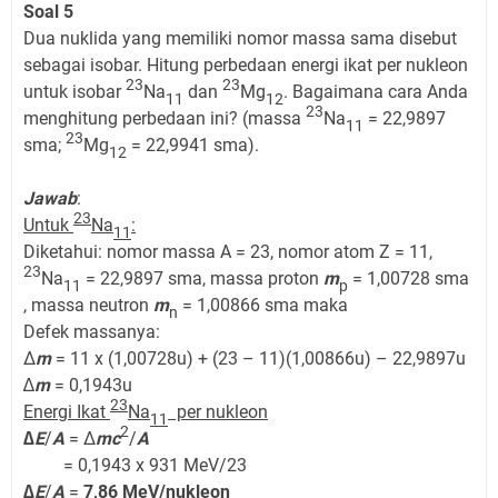
Soal 5
Dua nuklida yang memiliki nomor massa sama disebut
sebagai isobar. Hitung perbedaan energi ikat per nukleon
23
23
untuk isobar
Na
dan
Mg
. Bagaimana cara Anda
11
12
23
menghitung perbedaan ini? (massa
Na
= 22,9897
11
23
sma;
Mg
= 22,9941 sma).
12
Jawab
:
23
Untuk
Na
:
11
Diketahui: nomor massa A = 23, nomor atom Z = 11,
23
Na
= 22,9897 sma, massa proton
m
= 1,00728 sma
11
p
, massa neutron
m
= 1,00866 sma maka
n
Defek massanya:
Δ
m
= 11 x (1,00728u) + (23 – 11)(1,00866u) – 22,9897u
∆
m
= 0,1943u
23
Energi Ikat
Na
per nukleon
11
2
∆
E
/
A
= Δ
mc
/
A
= 0,1943 x 931 MeV/23
∆
E
/
A
=
7,86 MeV/nukleon