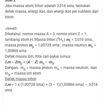
Soal 2
Jika massa atom triton adalah 3,016 sma, tentukan
defek massa, energi ikat, dan energi ikat per nukleon dari
triton.
Jawab:
Diketahui: nomor massa A = 3, nomor atom Z = 1,
3
lambang atom H, Massa triton (
H
)
m
= 3,016 sma,
1
t
massa proton
m
= 1,00728 sma , massa neutron
m
=
p
n
1,00866 sma
Defek massa Δm, Kita cari pakai rumus
Δ
m
=
Zm
+ (
A
–
Z
)
m
–
m
p
n
X
Dengan, m
= massa proton, m
= massa neutron, dan
p
n
m
= massa inti atom
X
Defek massa triton
Δ
m
= 1 x (1,00728 sma) + (3 – 1)(1,00866 sma) – 3,016
sma