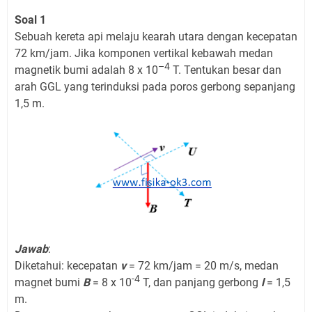
Soal 1
Sebuah kereta api melaju kearah utara dengan kecepatan
72 km/jam. Jika komponen vertikal kebawah medan
–4
magnetik bumi adalah 8 x 10
T. Tentukan besar dan
arah GGL yang terinduksi pada poros gerbong sepanjang
1,5 m.
Jawab
:
Diketahui: kecepatan
v
= 72 km/jam = 20 m/s, medan
-4
magnet bumi
B
= 8 x 10
T, dan panjang gerbong
l
= 1,5
m.