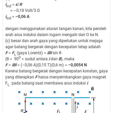
i
=
ε
/
R
ind
= –0,18 Volt/3 Ω
i
=
–0,06 A
ind
dengan menggunakan aturan tangan kanan, kita peroleh
arah arus induksi dalam logam mengalir dari O ke N.
(c) besar dan arah gaya yang diperlukan untuk mejaga
agar batang bergerak dengan kecepatan tetap adalah
F
=
F
(gaya Lorentz) =
iBl
sin θ
L
0
(θ = 90
= sudut antara
i
dan
B
), maka
F
=
iBl
= (–0,06 A)(0,15 T)(0,6 m) =
–0,0054 N
Karena batang bergerak dengan kecepatan konstan, gaya
yang diterapkan
F
harus menyeimbangkan gaya magnet
F
pada batang saat membawa arus induksi
i
.
L