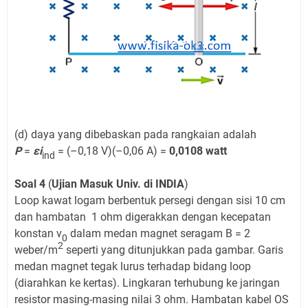
(d) daya yang dibebaskan pada rangkaian adalah
P
=
εi
= (–0,18 V)(–0,06 A) =
0,0108 watt
ind
Soal 4
(
Ujian Masuk Univ. di INDIA
)
Loop kawat logam berbentuk persegi dengan sisi 10 cm
dan hambatan 1 ohm digerakkan dengan kecepatan
konstan v
dalam medan magnet seragam B = 2
0
2
weber/m
seperti yang ditunjukkan pada gambar. Garis
medan magnet tegak lurus terhadap bidang loop
(diarahkan ke kertas). Lingkaran terhubung ke jaringan
resistor masing-masing nilai 3 ohm. Hambatan kabel OS