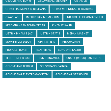
GELOMBANG BUNYI
GELOMBANG MEKANIK
GERAK 2D
GERAK HARMONIK SEDERHANA
GERAK MELINGKAR BERATURAN
GRAVITASI
IMPULS DAN MOMENTUM
INDUKSI ELEKTROMAGNETIK
KESEIMBANGAN BENDA TEGAR
KINEMATIKA 1D
LISTRIK DINAMIS (AC)
LISTRIK STATIS
MEDAN MAGNET
MOMENTUM SUDUT
OPTIKA FISIS
PENGUKURAN
PROPULSI ROKET
RELATIVITAS
SUHU DAN KALOR
TEORI KINETIK GAS
TERMODINAMIKA
USAHA (WORK) DAN ENERGI
GELOMBANG BERDIRI
GELOMBANG CAHAYA
GELOMBANG ELEKTROMAGNETIK
GELOMBANG STASIONER