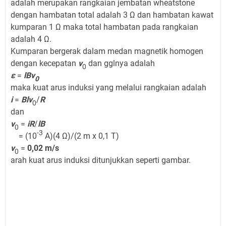
adalah merupakan rangkaian jembatan wheatstone
dengan hambatan total adalah 3 Ω dan hambatan kawat
kumparan 1 Ω maka total hambatan pada rangkaian
adalah 4 Ω.
Kumparan bergerak dalam medan magnetik homogen
dengan kecepatan
v
dan gglnya adalah
0
ε
=
lBv
0
maka kuat arus induksi yang melalui rangkaian adalah
i
=
Blv
/
R
0
dan
v
=
iR
/
lB
0
-3
= (10
A)(4 Ω)/(2 m x 0,1 T)
v
=
0,02 m/s
0
arah kuat arus induksi ditunjukkan seperti gambar.