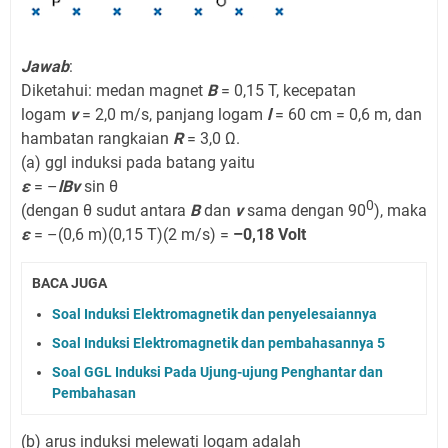
Jawab
:
Diketahui: medan magnet
B
= 0,15 T, kecepatan
logam
v
= 2,0 m/s, panjang logam
l
= 60 cm = 0,6 m, dan
hambatan rangkaian
R
= 3,0 Ω.
(a) ggl induksi pada batang yaitu
ε
= –
lBv
sin θ
0
(dengan θ sudut antara
B
dan
v
sama dengan 90
), maka
ε
= –(0,6 m)(0,15 T)(2 m/s) =
–0,18 Volt
BACA JUGA
Soal Induksi Elektromagnetik dan penyelesaiannya
Soal Induksi Elektromagnetik dan pembahasannya 5
Soal GGL Induksi Pada Ujung-ujung Penghantar dan
Pembahasan
(b) arus induksi melewati logam adalah