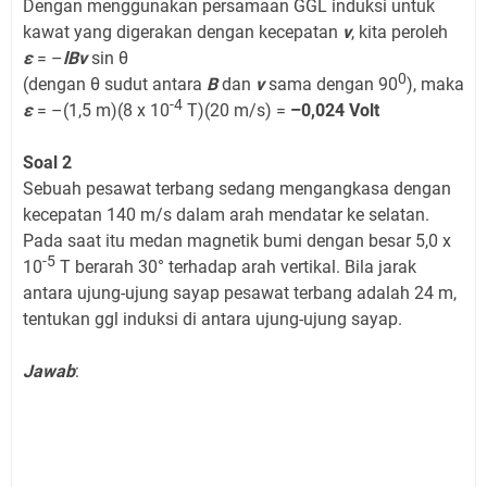
Dengan menggunakan persamaan GGL induksi untuk
kawat yang digerakan dengan kecepatan
v
, kita peroleh
ε
= –
lBv
sin θ
0
(dengan θ sudut antara
B
dan
v
sama dengan 90
), maka
-4
ε
= –(1,5 m)(8 x 10
T)(20 m/s) =
–0,024 Volt
Soal 2
Sebuah pesawat terbang sedang mengangkasa dengan
kecepatan 140 m/s dalam arah mendatar ke selatan.
Pada saat itu medan magnetik bumi dengan besar 5,0 x
-5
10
T berarah 30° terhadap arah vertikal. Bila jarak
antara ujung-ujung sayap pesawat terbang adalah 24 m,
tentukan ggl induksi di antara ujung-ujung sayap.
Jawab
: