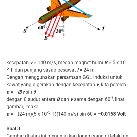
-
kecepatan
v
= 140 m/s, medan magnet bumi
B
= 5 x 10
5
T, dan panjang sayap pesawat
l
= 24 m.
Dengan menggunakan persamaan GGL induksi untuk
kawat yang digerakan dengan kecepatan
v
, kita peroleh
ε
= –
lBv
sin θ
0
dengan θ sudut antara
B
dan
v
sama dengan 60
, lihat
gambar, maka
-5
ε
= –(24 m)(5 x 10
T)(140 m/s) sin 60 =
–0,0168 Volt
Soal 3
Gambar di atas ini menunjukkan logam yang di letakkan