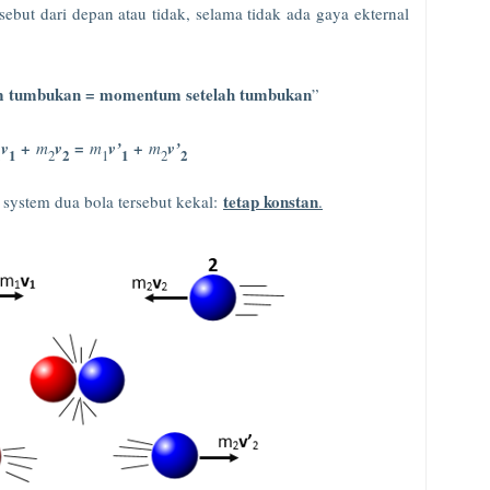
but dari depan atau tidak, selama tidak ada gaya ekternal
 tumbukan = momentum setelah tumbukan
”
+
=
+
v
m
v
m
v’
m
v’
1
1
2
2
1
1
2
2
tetap konstan
system dua bola tersebut kekal:
.