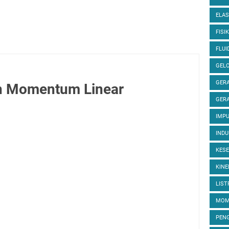
ELAS
FISIK
FLUI
GEL
GERA
n Momentum Linear
GERA
IMP
INDU
KES
KINE
LIST
MOM
PEN