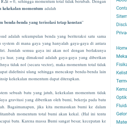
F.
∆t = 0, sehingga momentum total tidak berubah. Dengan
 kekekalan momentum
adalah
Cont
Site
m benda-benda yang terisolasi tetap konstan
”
Discl
Priva
ksud adalah sekumpulan benda yang beriteraksi satu sama
u system di mana gaya yang hanyalah gaya-gaya di antara
Hom
diri. Jumlah semua gaya ini akan nol dengan berlakunya
Meka
ya luar, yang dimaksud adalah gaya-gaya yang diberikan
hnya tidak nol (secara vector), maka momentum total tidak
Fisi
apat didefinisi ulang sehingga mencakup benda-benda lain
Kelis
insip kekekalan momentum dapat diterapkan.
Term
Kema
system sebuah batu yang jatuh, kekekalan momentum tidak
Optik
aya gravitasi yang diberikan oleh bumi, bekerja pada batu
Fluid
ah. Bagaimanapun, jika kita memasukan bumi ke dalam
ditambah momentum total bumi akan kekal. (Hal ini tentu
Gelo
capai batu. Karena massa Bumi sangat besar, kecepatan ke
Mate