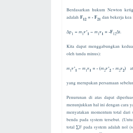
Berdasarkan hukum Newton ketig
F
= - F
adalah
dan bekerja kea 
12
21
–
= -F
∆p
=
m
v’
m
v
∆t.
1
1
1
1
1
12
Kita dapat menggabungkan kedua 
oleh tanda minus):
–
= - (
-
)
m
v’
m
v
m
v’
m
v
a
1
1
1
1
2
2
2
2
yang merupakan persamaan sebel
Penurunan di atas dapat diperlu
menunjukkan hal ini dengan cara ya
menyatakan momentum total dari 
benda pada system tersebut. (Untu
total ∑F pada system adalah nol (