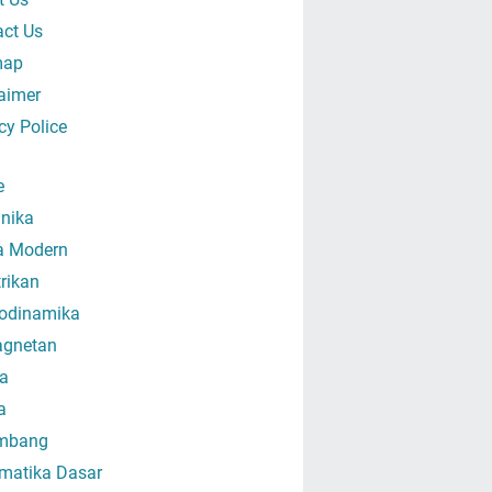
act Us
map
aimer
cy Police
e
nika
ka Modern
trikan
odinamika
gnetan
a
a
mbang
matika Dasar