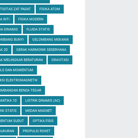
TISITAS ZAT PADAT
FISIKA ATOM
A INTI
FISIKA MODERN
DA DINAMIS
FLUIDA STATIS
OMBANG BUNYI
GELOMBANG MEKANIK
K 2D
GERAK HARMONIK SEDERHANA
K MELINGKAR BERATURAN
GRAVITASI
ULS DAN MOMENTUM
KSI ELEKTROMAGNETIK
EIMBANGAN BENDA TEGAR
MATIKA 1D
LISTRIK DINAMIS (AC)
RIK STATIS
MEDAN MAGNET
ENTUM SUDUT
OPTIKA FISIS
GUKURAN
PROPULSI ROKET