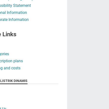
sibility Statement
nal Information
rate Information
e Links
ories
ription plans
ng and costs
LISTRIK DINAMIS
t Us