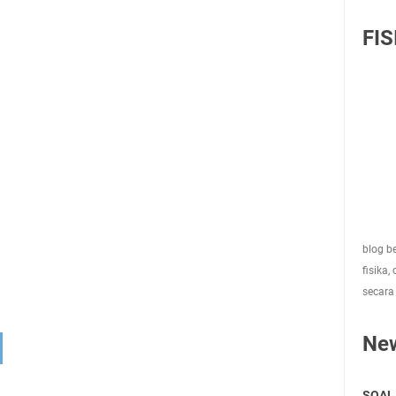
FIS
blog be
fisika,
secara
Ne
SOAL