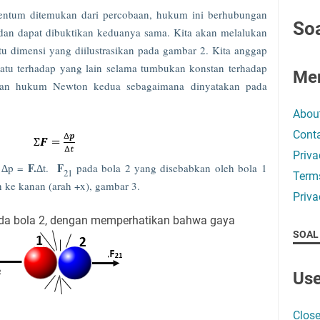
tum ditemukan dari percobaan, hukum ini berhubungan
Soa
an dapat dibuktikan keduanya sama. Kita akan melalukan
tu dimensi yang diilustrasikan pada gambar 2. Kita anggap
satu terhadap yang lain selama tumbukan konstan terhadap
Me
kan hukum Newton kedua sebagaimana dinyatakan pada
Abou
Conta
Priva
F.
F
 ∆p =
∆t.
pada bola 2 yang disebabkan oleh bola 1
21
Term
ke kanan (arah +x), gambar 3.
Priva
ada bola 2, dengan memperhatikan bahwa gaya
SOAL
Use
Close