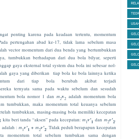
RELA
TEOR
USAH
gat penting karena pada keadaan tertentu, momentum
GELO
Pada pertengahan abad ke-17, tidak lama sebelum masa
GEL
umlah vector momentum dari dua benda yang bertumbukkan
GEL
ya, tumbukkan berhadapan dari dua bola bilyar, seperti
ggap gaya eksternal total system dua bola ini sebesar nol-
GEL
alah gaya yang diberikan tiap bola ke bola lainnya ketika
ntum dari tiap bola berubah akibat terjadi
reka ternyata sama pada waktu sebelum dan sesudah
v
mentum bola nomor 1 dan
m
adalah momentum bola
2
2
lum tumbukkan, maka momentum total keuanya sebelum
etelah tumbukkan, masing-masing bola memiliki kecepatan
kita beri tanda “aksen” pada kecepatan:
m
v’
dan
m
v’
.
1
1
2
2
+
 adalah :
m
v’
m
v’
. Tidak peduli berapapun kecepatan
1
1
2
2
nyata momentum total sebelum tumbukan sama dengan