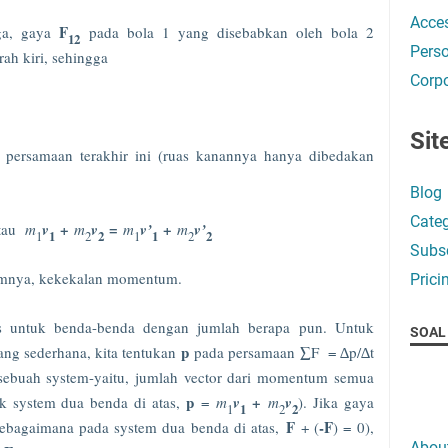
Acces
F
a, gaya
pada bola 1 yang disebabkan oleh bola 2
12
Perso
rah kiri, sehingga
Corpo
Sit
persamaan terakhir ini (ruas kanannya hanya dibedakan
Blog
Categ
+
=
+
tau
m
v
m
v
m
v’
m
v’
1
1
2
2
1
1
2
2
Subsc
umnya, kekekalan momentum.
Prici
as untuk benda-benda dengan jumlah berapa pun. Untuk
SOAL 
p
ng sederhana, kita tentukan
pada persamaan ∑F =
∆p/∆t
sebuah system-yaitu, jumlah vector dari momentum semua
p
+
k system dua benda di atas,
=
m
v
m
v
). Jika gaya
1
1
2
2
F
-F
sebagaimana pada system dua benda di atas,
+ (
) = 0),
Abou