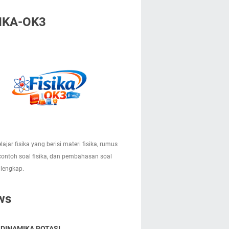
IKA-OK3
lajar fisika yang berisi materi fisika, rumus
 contoh soal fisika, dan pembahasan soal
 lengkap.
ws
 DINAMIKA ROTASI