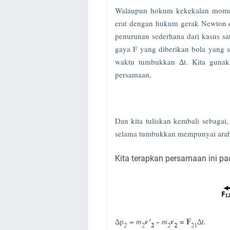
Walaupun hokum kekekalan momen
erat dengan hukum gerak Newton d
penurunan sederhana dari kasus sa
gaya F yang diberikan bola yang 
waktu tumbukkan ∆t. Kita guna
persamaan,
Dan kita tuliskan kembali sebagai,
selama tumbukkan mempunyai arah 
Kita terapkan persamaan ini p
-
= F
∆p
=
m
v’
m
v
∆t.
2
2
2
2
2
21