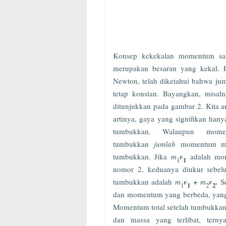
Konsep kekekalan momentum san
merupakan besaran yang kekal. 
Newton, telah diketahui bahwa j
tetap konstan. Bayangkan, misaln
ditunjukkan pada gambar 2. Kita an
artinya, gaya yang signifikan hany
tumbukkan. Walaupun mome
tumbukkan
jumlah
momentum me
tumbukkan. Jika
m
v
adalah mo
1
1
nomor 2, keduanya diukur sebe
+
.
tumbukkan adalah
m
v
m
v
S
1
1
2
2
dan momentum yang berbeda, yang 
Momentum total setelah tumbukkan
dan massa yang terlibat, ter