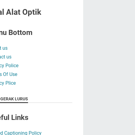
l Alat Optik
nu Bottom
t us
ct us
cy Police
s Of Use
cy Plice
 GERAK LURUS
ful Links
d Captioning Policy