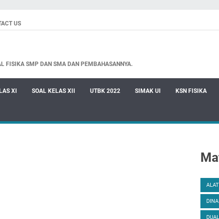
TACT US
AL FISIKA SMP DAN SMA DAN PEMBAHASANNYA.
LAS XI
SOAL KELAS XII
UTBK 2022
SIMAK UI
KSN FISIKA
Mat
ALAT
DINA
DUAL