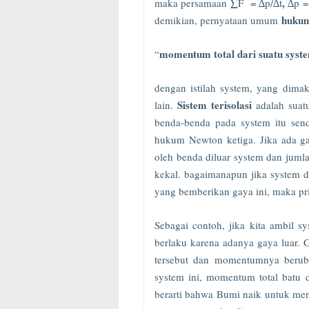
,
maka persamaan ∑F =
∆p/∆t
∆p =
hukum
demikian, pernyataan umum
momentum total dari suatu syste
“
dengan istilah system, yang dima
Sistem terisolasi
lain.
adalah suat
benda-benda pada system itu sen
hukum Newton ketiga. Jika ada ga
oleh benda diluar system dan jumla
kekal. bagaimanapun jika system d
yang bemberikan gaya ini, maka pr
Sebagai contoh, jika kita ambil 
berlaku karena adanya gaya luar. G
tersebut dan momentumnya berub
system ini, momentum total batu 
berarti bahwa Bumi naik untuk men