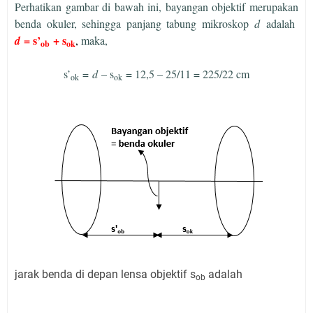
Perhatikan gambar di bawah ini, bayangan objektif merupakan
benda okuler, sehingga panjang tabung mikroskop
d
adalah
= s’
+ s
d
,
maka,
ob
ok
s’
=
d
– s
= 12,5 – 25/11 = 225/22 cm
ok
ok
jarak benda di depan lensa objektif s
adalah
ob