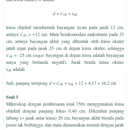
d
= s’
+ s
ob
ok
lensa objektif membentuk bayangan nyata pada jarak 12 cm,
artinya s’
= +12 cm. Mata berakomodasi maksimum pada 25
ob
cm, artinya bayangan akhir yang dibentuk oleh lensa okuler
jatuh tepat pada jarak 25 cm di depan lensa okuler, sehingga
s’
= -25 cm (
ingat
: bayangan di depan lensa adalah bayangan
ok
maya yang bertanda negatif). Jarak benda lensa okuler
s
adalah
ok
Jadi, panjang teropong
d
= s’
+ s
= 12 + 4,17 = 16,2 cm
ob
ok
Soal 3
Mikroskop dengan pembesaran total 750x menggunakan lensa
objektif dengan panjang fokus 0,40 cm. Diketahui panjang
tabung (= jarak antar lensa) 20 cm, bayangan akhir berada pada
posisi tak berhingga, dan mata diasumsikan normal dengan jarak