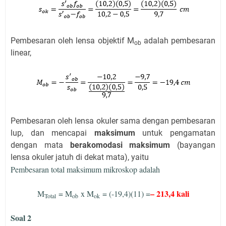
Pembesaran oleh lensa objektif M
adalah pembesaran
ob
linear,
Pembesaran oleh lensa okuler sama dengan pembesaran
lup, dan mencapai
maksimum
untuk pengamatan
dengan mata
berakomodasi maksimum
(bayangan
lensa okuler jatuh di dekat mata), yaitu
Pembesaran total maksimum mikroskop adalah
– 213,4 kali
M
= M
x M
= (-19,4)(11) =
Total
ob
ok
Soal 2