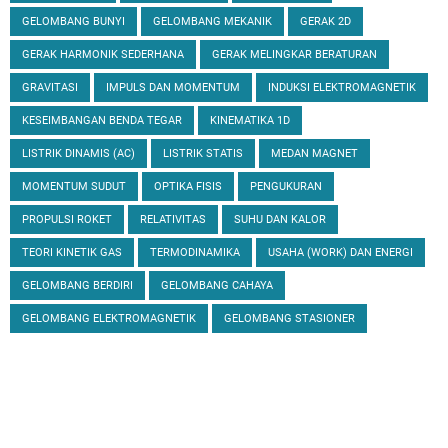
GELOMBANG BUNYI
GELOMBANG MEKANIK
GERAK 2D
GERAK HARMONIK SEDERHANA
GERAK MELINGKAR BERATURAN
GRAVITASI
IMPULS DAN MOMENTUM
INDUKSI ELEKTROMAGNETIK
KESEIMBANGAN BENDA TEGAR
KINEMATIKA 1D
LISTRIK DINAMIS (AC)
LISTRIK STATIS
MEDAN MAGNET
MOMENTUM SUDUT
OPTIKA FISIS
PENGUKURAN
PROPULSI ROKET
RELATIVITAS
SUHU DAN KALOR
TEORI KINETIK GAS
TERMODINAMIKA
USAHA (WORK) DAN ENERGI
GELOMBANG BERDIRI
GELOMBANG CAHAYA
GELOMBANG ELEKTROMAGNETIK
GELOMBANG STASIONER