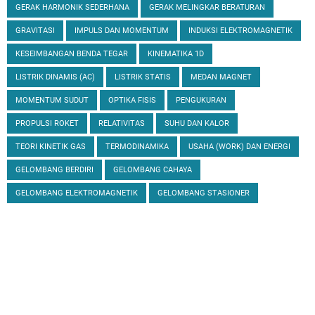
GERAK HARMONIK SEDERHANA
GERAK MELINGKAR BERATURAN
GRAVITASI
IMPULS DAN MOMENTUM
INDUKSI ELEKTROMAGNETIK
KESEIMBANGAN BENDA TEGAR
KINEMATIKA 1D
LISTRIK DINAMIS (AC)
LISTRIK STATIS
MEDAN MAGNET
MOMENTUM SUDUT
OPTIKA FISIS
PENGUKURAN
PROPULSI ROKET
RELATIVITAS
SUHU DAN KALOR
TEORI KINETIK GAS
TERMODINAMIKA
USAHA (WORK) DAN ENERGI
GELOMBANG BERDIRI
GELOMBANG CAHAYA
GELOMBANG ELEKTROMAGNETIK
GELOMBANG STASIONER