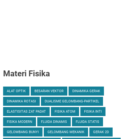
Materi Fisika
ALAT OPTIK
BESARAN VEKTOR
DINAMIKA GERAK
DINAMIKA ROTASI
DUALISME GELOMBANG-PARTIKEL
ELASTISITAS ZAT PADAT
FISIKA ATOM
FISIKA INTI
FISIKA MODERN
FLUIDA DINAMIS
FLUIDA STATIS
GELOMBANG BUNYI
GELOMBANG MEKANIK
GERAK 2D