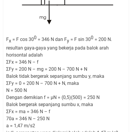
0
0
F
= F cos 30
= 346 N dan F
= F sin 30
= 200 N.
x
y
resultan gaya-gaya yang bekerja pada balok arah
horisontal adalah
ΣFx = 346 N – f
ΣFy = 200 N – mg = 200 N – 700 N + N
Balok tidak bergerak sepanjang sumbu y, maka
ΣFy = 0 = 200 N – 700 N + N, maka
N = 500 N
Dengan demikian f = μN = (0,5)(500) = 250 N
Balok bergerak sepanjang sumbu x, maka
ΣFx = ma = 346 N – f
70a = 346 N – 250 N
a = 1,47 m/s2