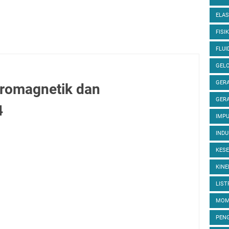
ELAS
FISIK
FLUI
GEL
GERA
tromagnetik dan
GERA
4
IMP
INDU
KES
KINE
LIST
MOM
PEN