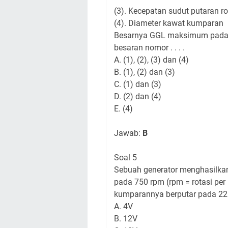
(3). Kecepatan sudut putaran ro
(4). Diameter kawat kumparan
Besarnya GGL maksimum pada g
besaran nomor . . . .
A. (1), (2), (3) dan (4)
B. (1), (2) dan (3)
C. (1) dan (3)
D. (2) dan (4)
E. (4)
Jawab:
B
Soal 5
Sebuah generator menghasilka
pada 750 rpm (rpm = rotasi pe
kumparannya berputar pada 2250
A. 4V
B. 12V