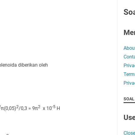
Soa
Me
Abou
Conta
lenoida diberikan oleh
Priva
Term
Priva
SOAL
2
2
2
-5
π(0,05)
/0,3 = 9π
x 10
H
Use
Close