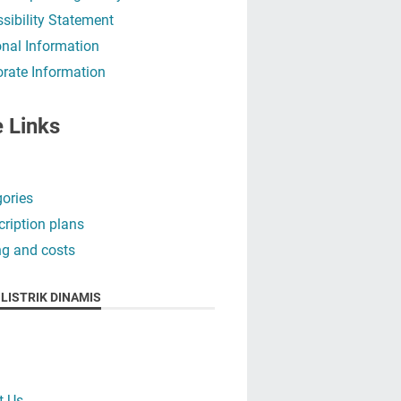
sibility Statement
nal Information
rate Information
e Links
ories
ription plans
ng and costs
LISTRIK DINAMIS
t Us