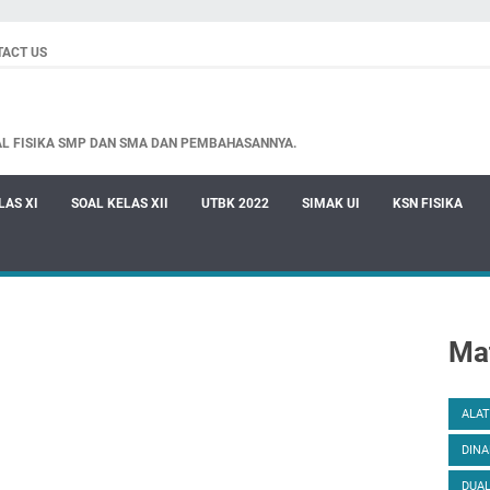
TACT US
AL FISIKA SMP DAN SMA DAN PEMBAHASANNYA.
LAS XI
SOAL KELAS XII
UTBK 2022
SIMAK UI
KSN FISIKA
Mat
ALAT
DINA
DUAL