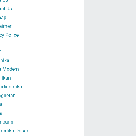
act Us
map
aimer
cy Police
e
nika
ka Modern
trikan
odinamika
gnetan
a
a
mbang
matika Dasar