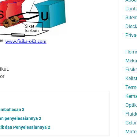
Cont
Site
Discl
Priva
Hom
Meka
ikut.
Fisi
or
Kelis
Term
Kema
Optik
pembahasan 3
Fluid
an penyelesaiannya 2
Gelo
tik dan Penyelesaiannya 2
Mate