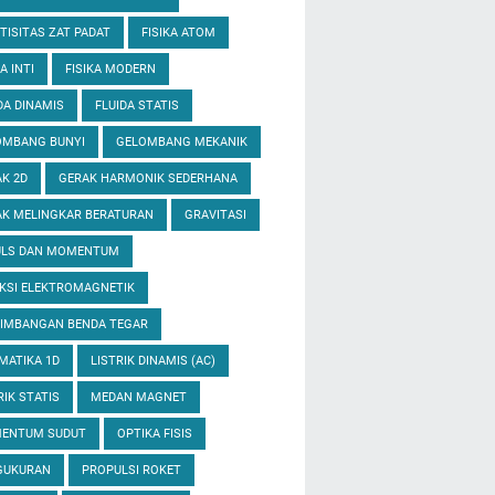
TISITAS ZAT PADAT
FISIKA ATOM
A INTI
FISIKA MODERN
DA DINAMIS
FLUIDA STATIS
OMBANG BUNYI
GELOMBANG MEKANIK
K 2D
GERAK HARMONIK SEDERHANA
K MELINGKAR BERATURAN
GRAVITASI
ULS DAN MOMENTUM
KSI ELEKTROMAGNETIK
EIMBANGAN BENDA TEGAR
MATIKA 1D
LISTRIK DINAMIS (AC)
RIK STATIS
MEDAN MAGNET
ENTUM SUDUT
OPTIKA FISIS
GUKURAN
PROPULSI ROKET