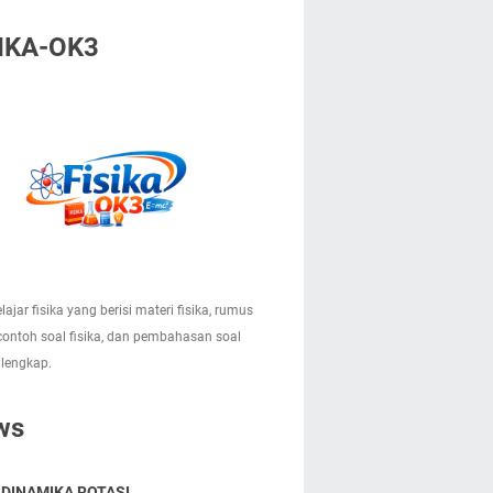
IKA-OK3
lajar fisika yang berisi materi fisika, rumus
 contoh soal fisika, dan pembahasan soal
 lengkap.
ws
 DINAMIKA ROTASI