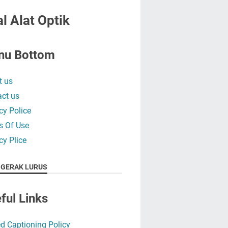
l Alat Optik
nu Bottom
t us
ct us
cy Police
s Of Use
cy Plice
 GERAK LURUS
ful Links
d Captioning Policy