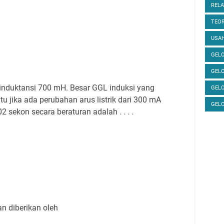
RELA
TEOR
USAH
GELO
GEL
duktansi 700 mH. Besar GGL induksi yang
GEL
u jika ada perubahan arus listrik dari 300 mA
GEL
sekon secara beraturan adalah . . . .
n diberikan oleh