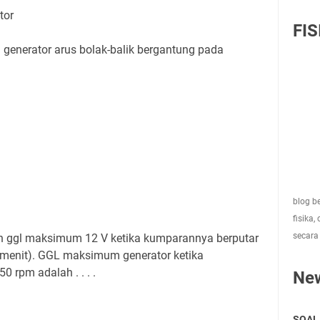
tor
FIS
enerator arus bolak-balik bergantung pada
blog be
fisika,
secara
n ggl maksimum 12 V ketika kumparannya berputar
r menit). GGL maksimum generator ketika
 rpm adalah . . . .
Ne
SOAL