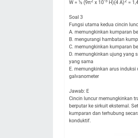
2
-5
2
W = ½ (9π
x 10
H)(4 A)
= 1,
Soal 3
Fungsi utama kedua cincin luncu
A. memungkinkan kumparan be
B. mengurangi hambatan kump
C. memungkinkan kumparan ber
D. memungkinkan ujung yang s
yang sama
E. memungkinkan arus induksi 
galvanometer
Jawab: E
Cincin luncur memungkinkan tra
berputar ke sirkuit eksternal. S
kumparan dan terhubung secara e
konduktif.