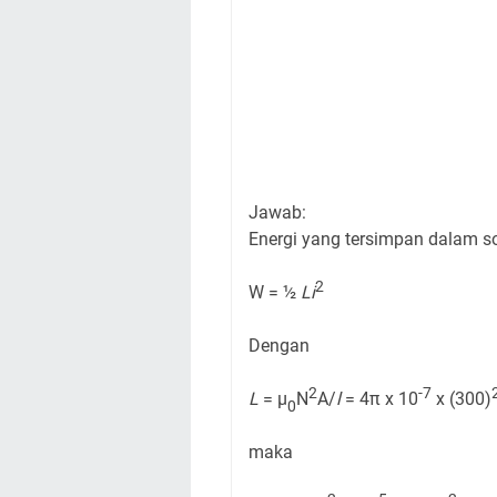
Jawab:
Energi yang tersimpan dalam so
2
W = ½
Li
Dengan
2
-7
L
= µ
N
A/
l
= 4π x 10
x (300)
0
maka