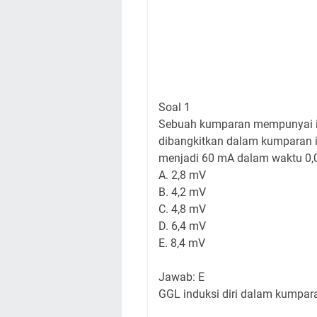
Soal 1
Sebuah kumparan mempunyai in
dibangkitkan dalam kumparan it
menjadi 60 mA dalam waktu 0,02 
A. 2,8 mV
B. 4,2 mV
C. 4,8 mV
D. 6,4 mV
E. 8,4 mV
Jawab: E
GGL induksi diri dalam kumpara