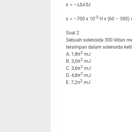
ε = –
L
∆I
/
∆t
-3
ε = –700 x 10
H x (60 – 300) 
Soal 2
Sebuah solenoida 300 lilitan me
tersimpan dalam solenoida ketik
2
A. 1,8π
mJ
2
B. 3,0π
mJ
2
C. 3,6π
mJ
2
D. 4,8π
mJ
2
E. 7,2π
mJ