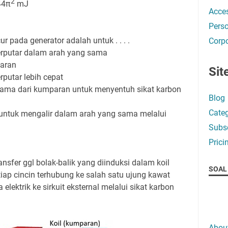
2
44π
mJ
Acces
Perso
r pada generator adalah untuk . . . .
Corpo
rputar dalam arah yang sama
aran
Sit
putar lebih cepat
ama dari kumparan untuk menyentuh sikat karbon
Blog
Categ
untuk mengalir dalam arah yang sama melalui
Subsc
Prici
nsfer ggl bolak-balik yang diinduksi dalam koil
SOAL 
etiap cincin terhubung ke salah satu ujung kawat
lektrik ke sirkuit eksternal melalui sikat karbon
Abou