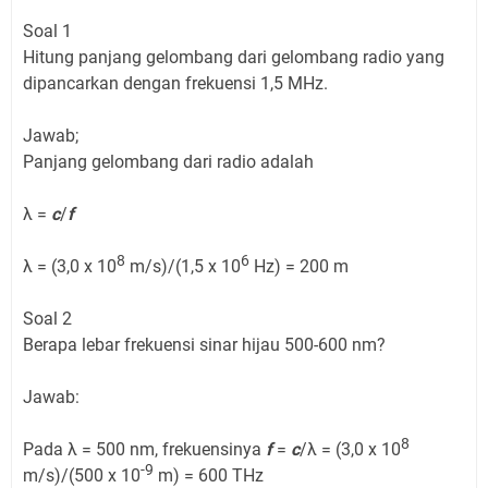
Soal 1
Hitung panjang gelombang dari gelombang radio yang
dipancarkan dengan frekuensi 1,5 MHz.
Jawab;
Panjang gelombang dari radio adalah
λ =
c
/
f
8
6
λ = (3,0 x 10
m/s)/(1,5 x 10
Hz) = 200 m
Soal 2
Berapa lebar frekuensi sinar hijau 500-600 nm?
Jawab:
8
Pada λ = 500 nm, frekuensinya
f
=
c
/λ = (3,0 x 10
-9
m/s)/(500 x 10
m) = 600 THz