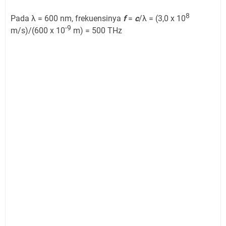
8
Pada λ = 600 nm, frekuensinya
f
=
c
/λ = (3,0 x 10
-9
m/s)/(600 x 10
m) = 500 THz