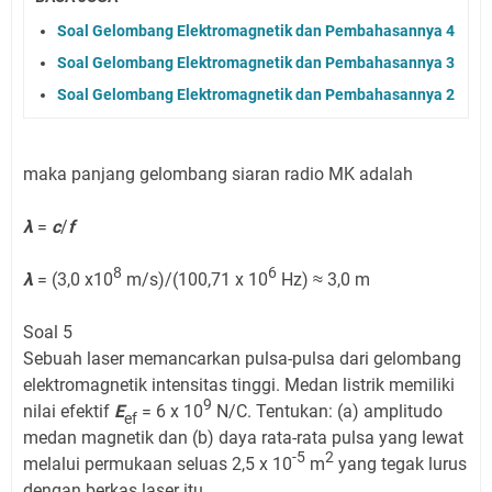
Soal Gelombang Elektromagnetik dan Pembahasannya 4
Soal Gelombang Elektromagnetik dan Pembahasannya 3
Soal Gelombang Elektromagnetik dan Pembahasannya 2
maka panjang gelombang siaran radio MK adalah
λ
=
c
/
f
8
6
λ
= (3,0 x10
m/s)/(100,71 x 10
Hz) ≈ 3,0 m
Soal 5
Sebuah laser memancarkan pulsa-pulsa dari gelombang
elektromagnetik intensitas tinggi. Medan listrik memiliki
9
nilai efektif
E
= 6 x 10
N/C. Tentukan: (a) amplitudo
ef
medan magnetik dan (b) daya rata-rata pulsa yang lewat
-5
2
melalui permukaan seluas 2,5 x 10
m
yang tegak lurus
dengan berkas laser itu.