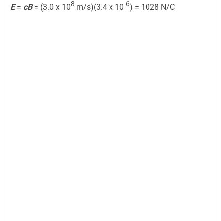
8
-6
E
=
cB
= (3.0 x 10
m/s)(3.4 x 10
) = 1028 N/C