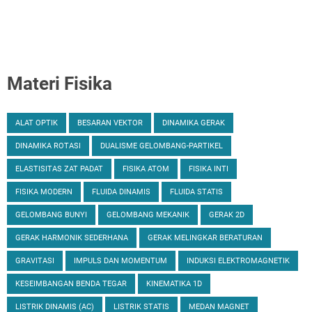
Materi Fisika
ALAT OPTIK
BESARAN VEKTOR
DINAMIKA GERAK
DINAMIKA ROTASI
DUALISME GELOMBANG-PARTIKEL
ELASTISITAS ZAT PADAT
FISIKA ATOM
FISIKA INTI
FISIKA MODERN
FLUIDA DINAMIS
FLUIDA STATIS
GELOMBANG BUNYI
GELOMBANG MEKANIK
GERAK 2D
GERAK HARMONIK SEDERHANA
GERAK MELINGKAR BERATURAN
GRAVITASI
IMPULS DAN MOMENTUM
INDUKSI ELEKTROMAGNETIK
KESEIMBANGAN BENDA TEGAR
KINEMATIKA 1D
LISTRIK DINAMIS (AC)
LISTRIK STATIS
MEDAN MAGNET