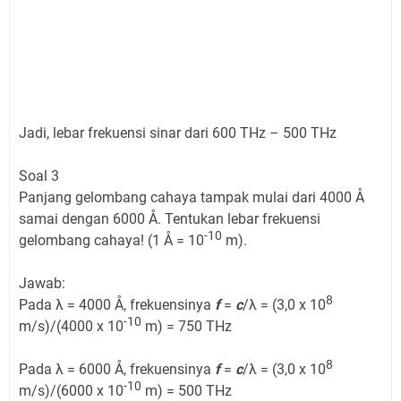
Jadi, lebar frekuensi sinar dari 600 THz – 500 THz
Soal 3
Panjang gelombang cahaya tampak mulai dari 4000 Å
samai dengan 6000 Å. Tentukan lebar frekuensi
-10
gelombang cahaya! (1 Å = 10
m)​.
Jawab:
8
Pada λ = 4000 Å, frekuensinya
f
=
c
/λ = (3,0 x 10
-10
m/s)/(4000 x 10
m) = 750 THz
8
Pada λ = 6000 Å, frekuensinya
f
=
c
/λ = (3,0 x 10
-10
m/s)/(6000 x 10
m) = 500 THz