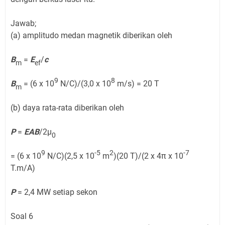
Jawab;
(a) amplitudo medan magnetik diberikan oleh
B
=
E
/
c
m
ef
9
8
B
= (6 x 10
N/C)/(3,0 x 10
m/s) = 20 T
m
(b) daya rata-rata diberikan oleh
P
=
EAB
/2µ
0
9
-5
2
-7
= (6 x 10
N/C)(2,5 x 10
m
)(20 T)/(2 x 4π x 10
T.m/A)
P
= 2,4 MW setiap sekon
Soal 6