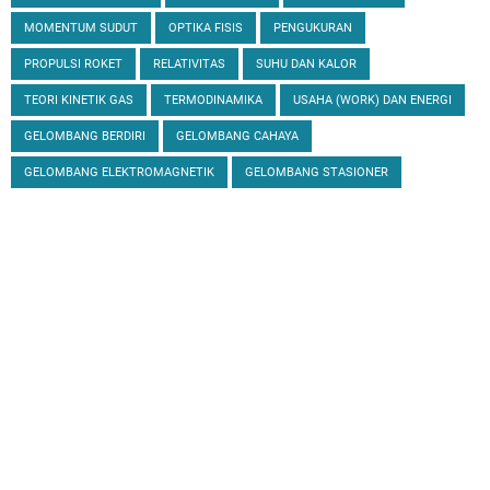
MOMENTUM SUDUT
OPTIKA FISIS
PENGUKURAN
PROPULSI ROKET
RELATIVITAS
SUHU DAN KALOR
TEORI KINETIK GAS
TERMODINAMIKA
USAHA (WORK) DAN ENERGI
GELOMBANG BERDIRI
GELOMBANG CAHAYA
GELOMBANG ELEKTROMAGNETIK
GELOMBANG STASIONER