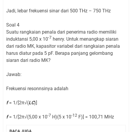
Jadi, lebar frekuensi sinar dari 500 THz – 750 THz
Soal 4
Suatu rangkaian penala dari penerima radio memiliki
-7
induktansi 5,00 x 10
henry. Untuk menangkap siaran
dari radio MK, kapasitor variabel dari rangkaian penala
harus diatur pada 5 pF. Berapa panjang gelombang
siaran dari radio MK?
Jawab:
Frekuensi resonnsinya adalah
f
= 1/[2π√(
LC
)]
-7
-12
f
= 1/[2π√(5,00 x 10
H)(5 x 10
F)] = 100,71 MHz
BACA JUGA