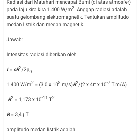
Radiasi dari Matahari mencapai Bumi (di atas atmosfer)
2
pada laju kira-kira 1.400 W/m
. Anggap radiasi adalah
suatu gelombang elektromagnetik. Tentukan amplitudo
medan listrik dan medan magnetik.
Jawab:
Intensitas radiasi diberikan oleh
2
I
=
cB
/2µ
0
2
8
2
-7
1.400 W/m
= (3.0 x 10
m/s)
B
/(2 x 4π x 10
T.m/A)
2
-11
2
B
= 1,173 x 10
T
B
= 3,4 µT
amplitudo medan listrik adalah