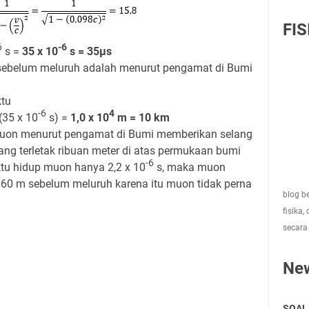
FIS
6
-6
s =
35 x 10
s = 35μs
 sebelum meluruh adalah menurut pengamat di Bumi
ktu
-6
4
35 x 10
s) =
1,0 x 10
m = 10 km
muon menurut pengamat di Bumi memberikan selang
ng terletak ribuan meter di atas permukaan bumi
-6
tu hidup muon hanya 2,2 x 10
s, maka muon
60 m sebelum meluruh karena itu muon tidak perna
blog be
fisika,
secara
Ne
SOAL