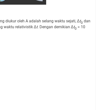
ng diukur oleh A adalah selang waktu sejati, ∆
t
dan
0
g waktu relativistik ∆
t
. Dengan demikian ∆
t
= 10
0