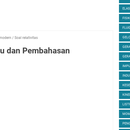
ELAS
FISIK
FLUI
GEL
 modern
/
Soal relativitas
GERA
ktu dan Pembahasan
GERA
IMP
INDU
KES
KINE
LIST
MOM
PEN