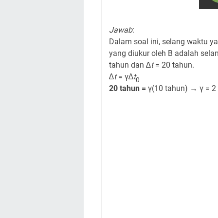
Jawab
:
Dalam soal ini, selang waktu ya
yang diukur oleh B adalah selan
tahun dan ∆
t
= 20 tahun.
∆
t
= γ∆
t
0
20 tahun =
γ(10 tahun) → γ = 2