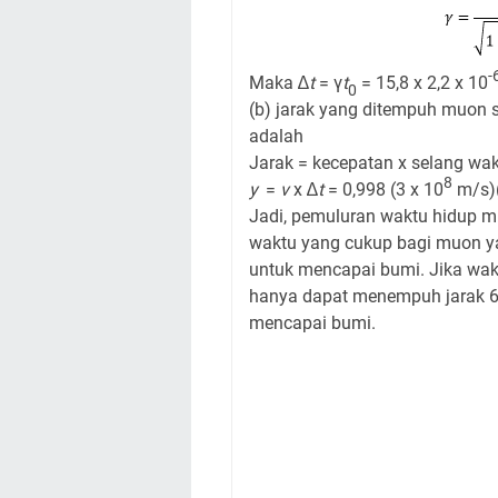
-
Maka ∆
t
= γ
t
= 15,8 x 2,2 x 10
0
(b) jarak yang ditempuh muon
adalah
Jarak = kecepatan x selang wa
8
y
=
v
x ∆
t
= 0,998 (3 x 10
m/s)(
Jadi, pemuluran waktu hidup 
waktu yang cukup bagi muon ya
untuk mencapai bumi. Jika wak
hanya dapat menempuh jarak 6
mencapai bumi.