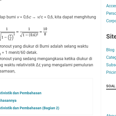
Acces
Perso
adap bumi
v
= 0,6
c
→
v
/c = 0,6, kita dapat menghitung
Corpo
Sit
ronout yang diukur di Bumi adalah selang waktu
Blog
= 1 menit/60 detak.
0
Categ
tronout yang sedang mengangkasa ketika diukur di
 waktu relativistik ∆
t
, yang mengalami pemuluran
Subsc
rsamaan,
Prici
SOAL 
tivistik dan Pembahasan
bahasannya
tivistik dan Pembahasan (Bagian 2)
Abou