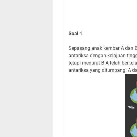
Soal 1
Sepasang anak kembar A dan B
antariksa dengan kelajuan tingg
tetapi menurut B A telah berke
antariksa yang ditumpangi A d