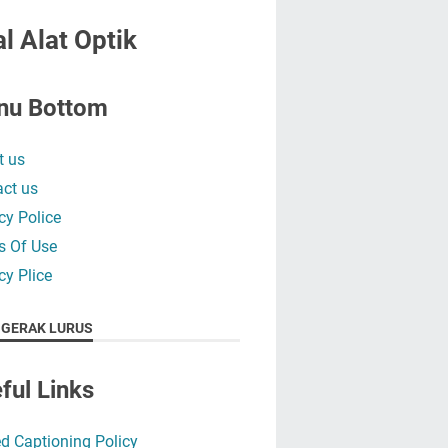
l Alat Optik
nu Bottom
t us
ct us
cy Police
s Of Use
cy Plice
 GERAK LURUS
ful Links
d Captioning Policy