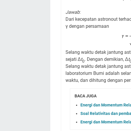
Jawab
:
Dari kecepatan astronout terh
γ dengan persamaan
Selang waktu detak jantung ast
sejati ∆
t
. Dengan demikian, ∆
t
0
Selang waktu detak jantung as
laboratorium Bumi adalah selang
waktu, dan dihitung dengan pe
BACA JUGA
Energi dan Momentum Rela
Soal Relativitas dan pem
Energi dan Momentum Rela