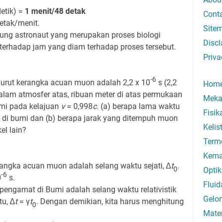
etik) =
1 menit/48 detak
Cont
detak/menit.
Site
ung astronaut yang merupakan proses biologi
Discl
terhadap jam yang diam terhadap proses tersebut.
Priva
-6
rut kerangka acuan muon adalah 2,2 x 10
s (2,2
Hom
alam atmosfer atas, ribuan meter di atas permukaan
Meka
umi pada kelajuan
v
= 0,998
c
. (a) berapa lama waktu
Fisi
di bumi dan (b) berapa jarak yang ditempuh muon
Kelis
el lain?
Term
Kema
ngka acuan muon adalah selang waktu sejati, ∆
t
.
0
Optik
-6
0
s.
Fluid
engamat di Bumi adalah selang waktu relativistik
Gelo
tu, ∆
t
= γ
t
. Dengan demikian, kita harus menghitung
0
Mate