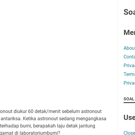
Soa
Me
Abou
Conta
Priva
Term
Priva
SOAL
ronout diukur 60 detak/menit sebelum astronout
Use
 antariksa. Ketika astronout sedang mengangkasa
terhadap bumi, berapakah laju detak jantung
ngamat di laboratoriumbumi?
Close