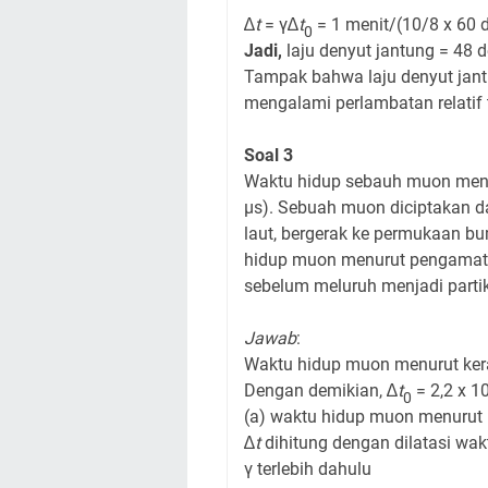
∆
t
= γ∆
t
= 1 menit/(10/8 x 60 d
0
Jadi,
laju denyut jantung = 48 
Tampak bahwa laju denyut jant
mengalami perlambatan relatif 
Soal 3
Waktu hidup sebauh muon menu
μs). Sebuah muon diciptakan d
laut, bergerak ke permukaan b
hidup muon menurut pengamat 
sebelum meluruh menjadi partik
Jawab
:
Waktu hidup muon menurut kera
Dengan demikian, ∆
t
= 2,2 x 1
0
(a) waktu hidup muon menurut p
∆
t
dihitung dengan dilatasi wak
γ terlebih dahulu