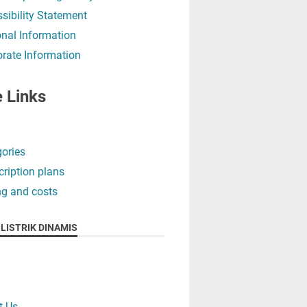
sibility Statement
nal Information
rate Information
e Links
ories
ription plans
ng and costs
LISTRIK DINAMIS
t Us