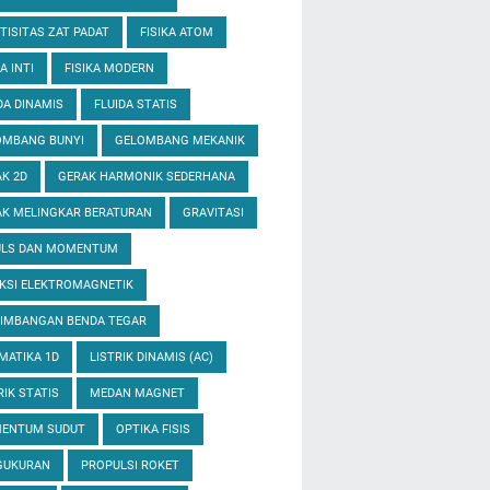
TISITAS ZAT PADAT
FISIKA ATOM
A INTI
FISIKA MODERN
DA DINAMIS
FLUIDA STATIS
OMBANG BUNYI
GELOMBANG MEKANIK
K 2D
GERAK HARMONIK SEDERHANA
K MELINGKAR BERATURAN
GRAVITASI
ULS DAN MOMENTUM
KSI ELEKTROMAGNETIK
EIMBANGAN BENDA TEGAR
MATIKA 1D
LISTRIK DINAMIS (AC)
RIK STATIS
MEDAN MAGNET
ENTUM SUDUT
OPTIKA FISIS
GUKURAN
PROPULSI ROKET