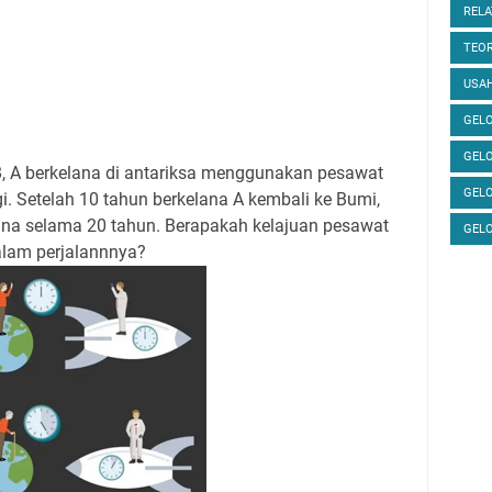
RELA
TEOR
USAH
GELO
GEL
, A berkelana di antariksa menggunakan pesawat
GEL
i. Setelah 10 tahun berkelana A kembali ke Bumi,
lana selama 20 tahun. Berapakah kelajuan pesawat
GEL
alam perjalannnya?