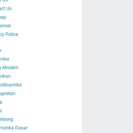
act Us
map
aimer
cy Police
e
nika
ka Modern
trikan
odinamika
gnetan
a
a
mbang
matika Dasar