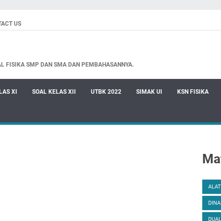
TACT US
AL FISIKA SMP DAN SMA DAN PEMBAHASANNYA.
LAS XI
SOAL KELAS XII
UTBK 2022
SIMAK UI
KSN FISIKA
Mat
ALAT
DINA
DUAL