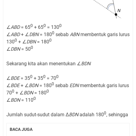
0
0
0
∠
ABD
= 65
+ 65
= 130
0
∠
ABD
+ ∠
DBN
= 180
sebab
ABN
membentuk garis lurus
0
0
130
+ ∠
DBN
= 180
0
∠
DBN
= 50
Sekarang kita akan menentukan ∠
BDN
0
0
0
∠
BDE
= 35
+ 35
= 70
0
∠
BDE
+ ∠
BDN
= 180
sebab
EDN
membentuk garis lurus
0
0
70
+ ∠
BDN
= 180
0
∠
BDN
= 110
0
Jumlah sudut-sudut dalam Δ
BDN
adalah 180
, sehingga
BACA JUGA