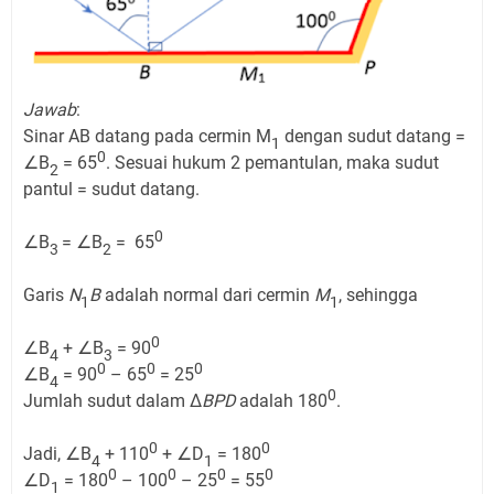
Jawab
:
Sinar AB datang pada cermin M
dengan sudut datang =
1
0
∠B
= 65
. Sesuai hukum 2 pemantulan, maka sudut
2
pantul = sudut datang.
0
∠B
= ∠B
= 65
3
2
Garis
N
B
adalah normal dari cermin
M
, sehingga
1
1
0
∠B
+ ∠B
= 90
4
3
0
0
0
∠B
= 90
– 65
= 25
4
0
Jumlah sudut dalam Δ
BPD
adalah 180
.
0
0
Jadi, ∠B
+ 110
+ ∠D
= 180
4
1
0
0
0
0
∠D
= 180
– 100
– 25
= 55
1