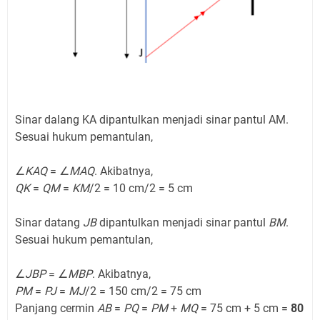
Sinar dalang KA dipantulkan menjadi sinar pantul AM.
Sesuai hukum pemantulan,
∠
KAQ
= ∠
MAQ
. Akibatnya,
QK
=
QM
=
KM
/2 = 10 cm/2 = 5 cm
Sinar datang
JB
dipantulkan menjadi sinar pantul
BM
.
Sesuai hukum pemantulan,
∠
JBP
= ∠
MBP
. Akibatnya,
PM
=
PJ
=
MJ
/2 = 150 cm/2 = 75 cm
Panjang cermin
AB
=
PQ
=
PM
+
MQ
= 75 cm + 5 cm =
80