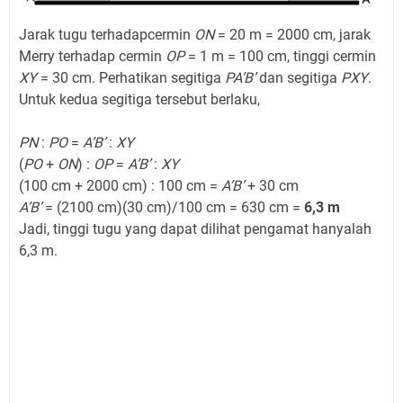
Jarak tugu terhadapcermin
ON
= 20 m = 2000 cm, jarak
Merry terhadap cermin
OP
= 1 m = 100 cm, tinggi cermin
XY
= 30 cm. Perhatikan segitiga
PA’B’
dan segitiga
PXY
.
Untuk kedua segitiga tersebut berlaku,
PN
:
PO
=
A’B’
:
XY
(
PO
+
ON
) :
OP
=
A’B’
:
XY
(100 cm + 2000 cm) : 100 cm =
A’B’
+ 30 cm
A’B’
= (2100 cm)(30 cm)/100 cm = 630 cm =
6,3 m
Jadi, tinggi tugu yang dapat dilihat pengamat hanyalah
6,3 m.