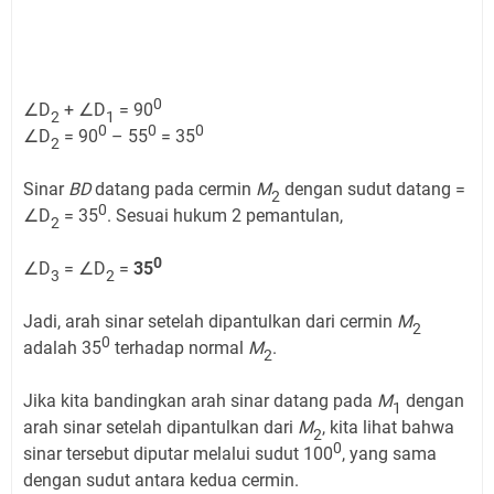
0
∠D
+ ∠D
= 90
2
1
0
0
0
∠D
= 90
– 55
= 35
2
Sinar
BD
datang pada cermin
M
dengan sudut datang =
2
0
∠D
= 35
. Sesuai hukum 2 pemantulan,
2
0
∠D
= ∠D
=
35
3
2
Jadi, arah sinar setelah dipantulkan dari cermin
M
2
0
adalah 35
terhadap normal
M
.
2
Jika kita bandingkan arah sinar datang pada
M
dengan
1
arah sinar setelah dipantulkan dari
M
, kita lihat bahwa
2
0
sinar tersebut diputar melalui sudut 100
, yang sama
dengan sudut antara kedua cermin.