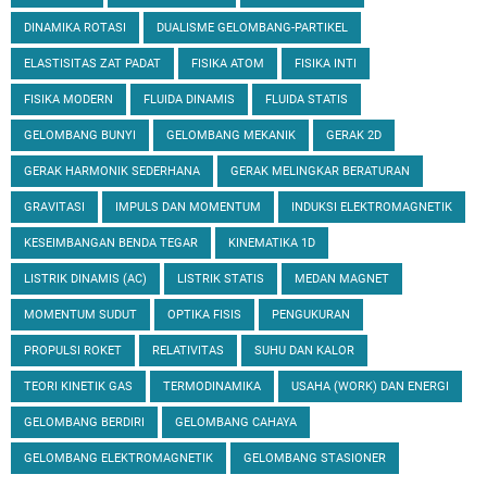
DINAMIKA ROTASI
DUALISME GELOMBANG-PARTIKEL
ELASTISITAS ZAT PADAT
FISIKA ATOM
FISIKA INTI
FISIKA MODERN
FLUIDA DINAMIS
FLUIDA STATIS
GELOMBANG BUNYI
GELOMBANG MEKANIK
GERAK 2D
GERAK HARMONIK SEDERHANA
GERAK MELINGKAR BERATURAN
GRAVITASI
IMPULS DAN MOMENTUM
INDUKSI ELEKTROMAGNETIK
KESEIMBANGAN BENDA TEGAR
KINEMATIKA 1D
LISTRIK DINAMIS (AC)
LISTRIK STATIS
MEDAN MAGNET
MOMENTUM SUDUT
OPTIKA FISIS
PENGUKURAN
PROPULSI ROKET
RELATIVITAS
SUHU DAN KALOR
TEORI KINETIK GAS
TERMODINAMIKA
USAHA (WORK) DAN ENERGI
GELOMBANG BERDIRI
GELOMBANG CAHAYA
GELOMBANG ELEKTROMAGNETIK
GELOMBANG STASIONER