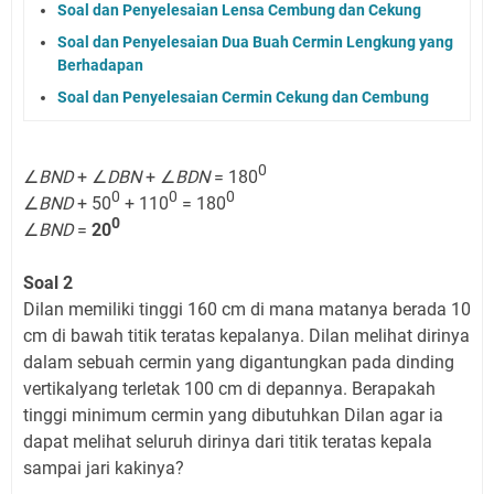
Soal dan Penyelesaian Lensa Cembung dan Cekung
Soal dan Penyelesaian Dua Buah Cermin Lengkung yang
Berhadapan
Soal dan Penyelesaian Cermin Cekung dan Cembung
0
∠
BND
+ ∠
DBN
+ ∠
BDN
= 180
0
0
0
∠
BND
+ 50
+ 110
= 180
0
∠
BND
=
20
Soal 2
Dilan memiliki tinggi 160 cm di mana matanya berada 10
cm di bawah titik teratas kepalanya. Dilan melihat dirinya
dalam sebuah cermin yang digantungkan pada dinding
vertikalyang terletak 100 cm di depannya. Berapakah
tinggi minimum cermin yang dibutuhkan Dilan agar ia
dapat melihat seluruh dirinya dari titik teratas kepala
sampai jari kakinya?