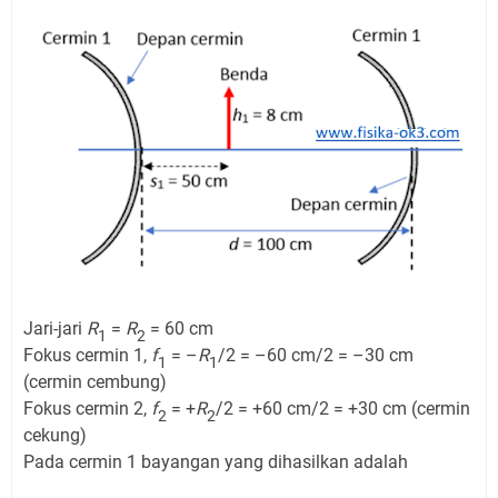
Jari-jari
R
=
R
= 60 cm
1
2
Fokus cermin 1,
f
= –
R
/2 = –60 cm/2 = –30 cm
1
1
(cermin cembung)
Fokus cermin 2,
f
= +
R
/2 = +60 cm/2 = +30 cm (cermin
2
2
cekung)
Pada cermin 1 bayangan yang dihasilkan adalah