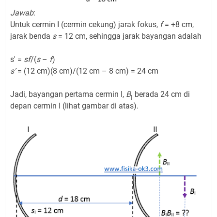
Jawab
:
Untuk cermin I (cermin cekung) jarak fokus,
f
= +8 cm,
jarak benda
s
= 12 cm, sehingga jarak bayangan adalah
s' =
sf
/(
s
–
f
)
s’
= (12 cm)(8 cm)/(12 cm – 8 cm) = 24 cm
Jadi, bayangan pertama cermin I,
B
berada 24 cm di
I
depan cermin I (lihat gambar di atas).