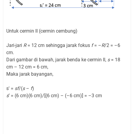
Untuk cermin II (cermin cembung)
Jari-jari
R
= 12 cm sehingga jarak fokus
f
= –
R
/2 = –6
cm.
Dari gambar di bawah, jarak benda ke cermin II,
s
= 18
cm – 12 cm = 6 cm,
Maka jarak bayangan,
s' =
sf
/(
s
–
f
)
s
’ = (6 cm)(6 cm)/[(6 cm) – (–6 cm)] = –3 cm