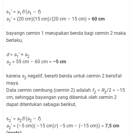
s
' =
s
f
/(
s
–
f
)
1
1
1
s
’ = (20 cm)(15 cm)/(20 cm – 15 cm) =
60 cm
1
bayangn cermin 1 merupakan benda bagi cermin 2 maka
berlaku,
d
=
s
’ +
s
1
2
s
= 55 cm – 60 cm =
–5 cm
2
karena
s
negatif, berarti benda untuk cermin 2 bersifat
2
maya.
Data cermin cembung (cermin 2) adalah
f
=
R
/2 = –15
2
2
cm, sehingga bayangan yang dibentuk oleh cermin 2
dapat ditentukan sebagai berikut,
s
' =
s
f
/(
s
–
f
)
2
2
2
s
’ = (–5 cm)( –15 cm)/( –5 cm – (–15 cm)) =
7,5 cm
2
(nyata)