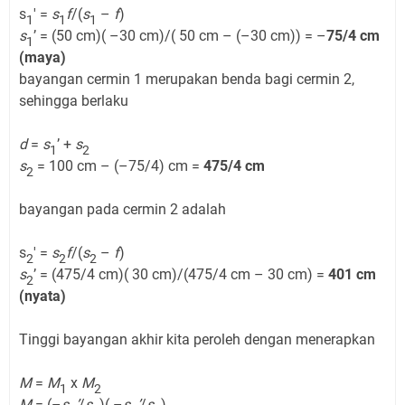
s
' =
s
f
/(
s
–
f
)
1
1
1
s
’ = (50 cm)( –30 cm)/( 50 cm – (–30 cm)) = –
75/4 cm
1
(maya)
bayangan cermin 1 merupakan benda bagi cermin 2,
sehingga berlaku
d
=
s
’ +
s
1
2
s
= 100 cm – (–75/4) cm =
475/4 cm
2
bayangan pada cermin 2 adalah
s
' =
s
f
/(
s
–
f
)
2
2
2
s
’ = (475/4 cm)( 30 cm)/(475/4 cm – 30 cm) =
401 cm
2
(nyata)
Tinggi bayangan akhir kita peroleh dengan menerapkan
M
=
M
x
M
1
2
M
= (–
s
’
/
s
)( –
s
’
/
s
)