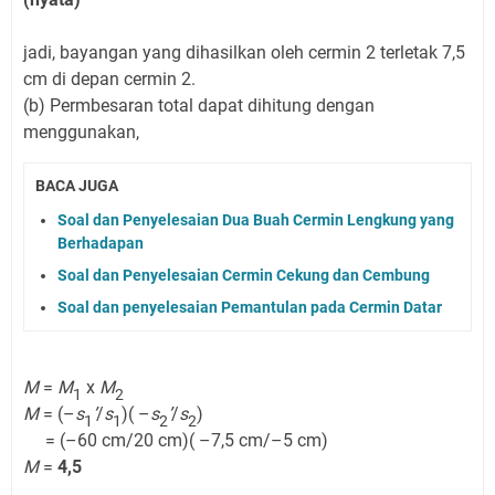
jadi, bayangan yang dihasilkan oleh cermin 2 terletak 7,5
cm di depan cermin 2.
(b) Permbesaran total dapat dihitung dengan
menggunakan,
BACA JUGA
Soal dan Penyelesaian Dua Buah Cermin Lengkung yang
Berhadapan
Soal dan Penyelesaian Cermin Cekung dan Cembung
Soal dan penyelesaian Pemantulan pada Cermin Datar
M
=
M
x
M
1
2
M
= (–
s
’
/
s
)( –
s
’
/
s
)
1
1
2
2
= (–60 cm/20 cm)( –7,5 cm/–5 cm)
M
=
4,5