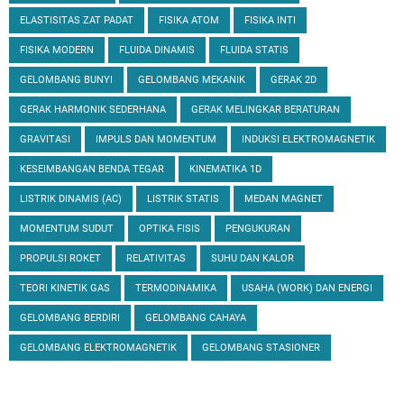
ELASTISITAS ZAT PADAT
FISIKA ATOM
FISIKA INTI
FISIKA MODERN
FLUIDA DINAMIS
FLUIDA STATIS
GELOMBANG BUNYI
GELOMBANG MEKANIK
GERAK 2D
GERAK HARMONIK SEDERHANA
GERAK MELINGKAR BERATURAN
GRAVITASI
IMPULS DAN MOMENTUM
INDUKSI ELEKTROMAGNETIK
KESEIMBANGAN BENDA TEGAR
KINEMATIKA 1D
LISTRIK DINAMIS (AC)
LISTRIK STATIS
MEDAN MAGNET
MOMENTUM SUDUT
OPTIKA FISIS
PENGUKURAN
PROPULSI ROKET
RELATIVITAS
SUHU DAN KALOR
TEORI KINETIK GAS
TERMODINAMIKA
USAHA (WORK) DAN ENERGI
GELOMBANG BERDIRI
GELOMBANG CAHAYA
GELOMBANG ELEKTROMAGNETIK
GELOMBANG STASIONER