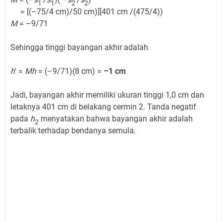
1
1
2
2
= [(–75/4 cm)/50 cm)][401 cm /(475/4))
M
= –9/71
Sehingga tinggi bayangan akhir adalah
h
' =
Mh
= (–9/71)(8 cm) =
–1 cm
Jadi, bayangan akhir memiliki ukuran tinggi 1,0 cm dan
letaknya 401 cm di belakang cermin 2. Tanda negatif
pada
h
menyatakan bahwa bayangan akhir adalah
2
terbalik terhadap bendanya semula.