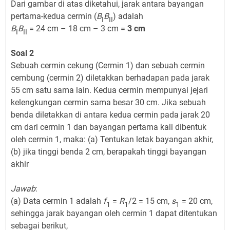
Dari gambar di atas diketahui, jarak antara bayangan
pertama-kedua cermin (
B
B
) adalah
I
II
B
B
= 24 cm – 18 cm – 3 cm =
3 cm
I
II
Soal 2
Sebuah cermin cekung (Cermin 1) dan sebuah cermin
cembung (cermin 2) diletakkan berhadapan pada jarak
55 cm satu sama lain. Kedua cermin mempunyai jejari
kelengkungan cermin sama besar 30 cm. Jika sebuah
benda diletakkan di antara kedua cermin pada jarak 20
cm dari cermin 1 dan bayangan pertama kali dibentuk
oleh cermin 1, maka: (a) Tentukan letak bayangan akhir,
(b) jika tinggi benda 2 cm, berapakah tinggi bayangan
akhir
Jawab
:
(a) Data cermin 1 adalah
f
=
R
/2 = 15 cm,
s
= 20 cm,
1
1
1
sehingga jarak bayangan oleh cermin 1 dapat ditentukan
sebagai berikut,