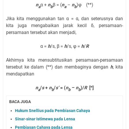
n
α +
n
β = (
n
–
n
)φ (**)
a
b
a
b
Jika kita menggunakan tan α = α, dan seterusnya dan
kita juga mengabaikan jarak kecil δ, persamaan-
persamaan tersebut akan menjadi,
α =
h
/s, β =
h
/s, φ =
h
/
R
Akhirnya kita mensubtitusikan persamaan-persamaan
tersebut ke dalam (**) dan membaginya dengan
h
, kita
mendapatkan
n
/
s
+
n
/
s’
= (
n
–
n
)/
R
[*]
a
b
b
b
BACA JUGA
Hukum Snellius pada Pembiasan Cahaya
Sinar-sinar Istimewa pada Lensa
Pembiasan Cahaya pada Lensa