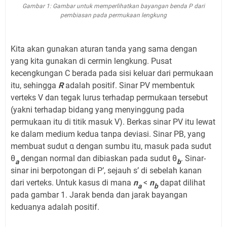
Gambar 1: Gambar untuk memperlihatkan bayangan benda P dari
pembiasan pada permukaan lengkung
Kita akan gunakan aturan tanda yang sama dengan
yang kita gunakan di cermin lengkung. Pusat
kecengkungan C berada pada sisi keluar dari permukaan
itu, sehingga
R
adalah positif. Sinar PV membentuk
verteks V dan tegak lurus terhadap permukaan tersebut
(yakni terhadap bidang yang menyinggung pada
permukaan itu di titik masuk V). Berkas sinar PV itu lewat
ke dalam medium kedua tanpa deviasi. Sinar PB, yang
membuat sudut α dengan sumbu itu, masuk pada sudut
θ
dengan normal dan dibiaskan pada sudut θ
. Sinar-
a
b
sinar ini berpotongan di P’, sejauh s’ di sebelah kanan
dari verteks. Untuk kasus di mana
n
<
n
dapat dilihat
a
b
pada gambar 1. Jarak benda dan jarak bayangan
keduanya adalah positif.