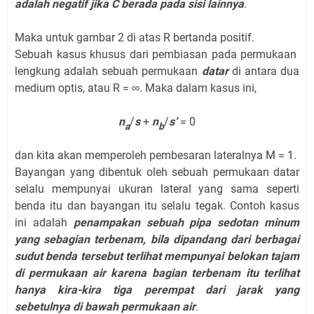
adalah negatif jika C berada pada sisi lainnya
.
Maka untuk gambar 2 di atas R bertanda positif.
Sebuah kasus khusus dari pembiasan pada permukaan
lengkung adalah sebuah permukaan
datar
di antara dua
medium optis, atau R = ∞. Maka dalam kasus ini,
n
/
s
+
n
/
s’
= 0
a
b
dan kita akan memperoleh pembesaran lateralnya M = 1.
Bayangan yang dibentuk oleh sebuah permukaan datar
selalu mempunyai ukuran lateral yang sama seperti
benda itu dan bayangan itu selalu tegak. Contoh kasus
ini adalah
penampakan sebuah pipa sedotan minum
yang sebagian terbenam, bila dipandang dari berbagai
sudut benda tersebut terlihat mempunyai belokan tajam
di permukaan air karena bagian terbenam itu terlihat
hanya kira-kira tiga perempat dari jarak yang
sebetulnya di bawah permukaan air
.