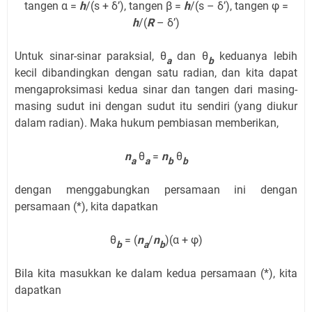
tangen α =
h
/(s + δ’), tangen β =
h
/(s – δ’), tangen φ =
h
/(
R
– δ’)
Untuk sinar-sinar paraksial, θ
dan θ
keduanya lebih
a
b
kecil dibandingkan dengan satu radian, dan kita dapat
mengaproksimasi kedua sinar dan tangen dari masing-
masing sudut ini dengan sudut itu sendiri (yang diukur
dalam radian). Maka hukum pembiasan memberikan,
n
θ
=
n
θ
a
a
b
b
dengan menggabungkan persamaan ini dengan
persamaan (*), kita dapatkan
θ
= (
n
/
n
)(α + φ)
b
a
b
Bila kita masukkan ke dalam kedua persamaan (*), kita
dapatkan