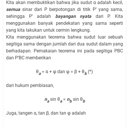
Kita akan membuktikan bahwa jika sudut α adalah kecil,
semua
sinar dari P berpotongan di titik P’ yang sama,
sehingga P’ adalah
bayangan
nyata
dari P. Kita
menggunakan banyak pendekatan yang sama seperti
yang kita lakukan untuk cermin lengkung.
Kita menggunakan teorema bahwa sudut luar sebuah
segitiga sama dengan jumlah dari dua sudut dalam yang
berhadapan. Pemakaian teorema ini pada segitiga PBC
dan P’BC memberikan
θ
= α + φ dan φ = β + θ
(*)
a
b
dari hukum pembiasan,
n
sin θ
=
n
sin θ
a
a
b
b
Juga, tangen α, tan β, dan tan φ adalah