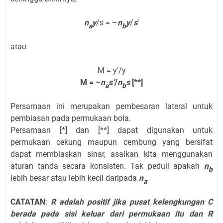
n
y
/s = –
n
y
/
s
’
a
b
atau
M = y’/y
M = –
n
s’
/
n
s
[**]
a
b
Persamaan ini merupakan pembesaran lateral untuk
pembiasan pada permukaan bola.
Persamaan [*] dan [**] dapat digunakan untuk
permukaan cekung maupun cembung yang bersifat
dapat membiaskan sinar, asalkan kita menggunakan
aturan tanda secara konsisten. Tak peduli apakah
n
b
lebih besar atau lebih kecil daripada
n
.
a
CATATAN
:
R adalah positif jika pusat kelengkungan C
berada pada sisi keluar dari permukaan itu dan R