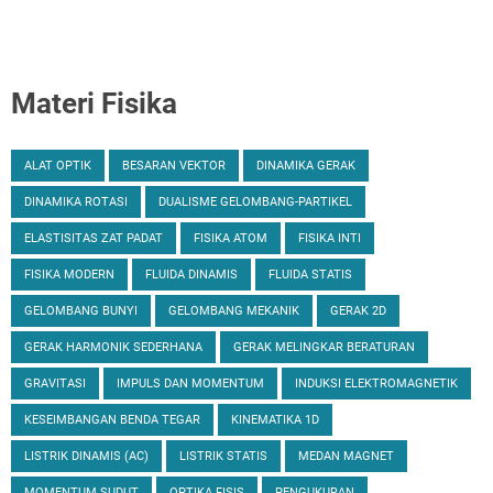
Materi Fisika
ALAT OPTIK
BESARAN VEKTOR
DINAMIKA GERAK
DINAMIKA ROTASI
DUALISME GELOMBANG-PARTIKEL
ELASTISITAS ZAT PADAT
FISIKA ATOM
FISIKA INTI
FISIKA MODERN
FLUIDA DINAMIS
FLUIDA STATIS
GELOMBANG BUNYI
GELOMBANG MEKANIK
GERAK 2D
GERAK HARMONIK SEDERHANA
GERAK MELINGKAR BERATURAN
GRAVITASI
IMPULS DAN MOMENTUM
INDUKSI ELEKTROMAGNETIK
KESEIMBANGAN BENDA TEGAR
KINEMATIKA 1D
LISTRIK DINAMIS (AC)
LISTRIK STATIS
MEDAN MAGNET
MOMENTUM SUDUT
OPTIKA FISIS
PENGUKURAN