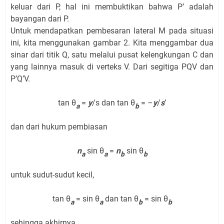
keluar dari P, hal ini membuktikan bahwa P’ adalah
bayangan dari P.
Untuk mendapatkan pembesaran lateral M pada situasi
ini, kita menggunakan gambar 2. Kita menggambar dua
sinar dari titik Q, satu melalui pusat kelengkungan C dan
yang lainnya masuk di verteks V. Dari segitiga PQV dan
P’Q’V.
tan θ
=
y
/s dan tan θ
= –
y
/
s
’
a
b
dan dari hukum pembiasan
n
sin θ
=
n
sin θ
a
a
b
b
untuk sudut-sudut kecil,
tan θ
= sin θ
dan tan θ
= sin θ
a
a
b
b
sehingga akhirnya,