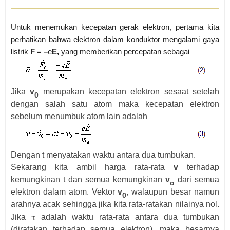
Untuk menemukan kecepatan gerak elektron, pertama kita
perhatikan bahwa elektron dalam konduktor mengalami gaya
listrik
F
=
–
e
E,
yang memberikan percepatan sebagai
Jika
v
merupakan kecepatan elektron sesaat setelah
0
dengan salah satu atom maka kecepatan elektron
sebelum menumbuk atom lain adalah
Dengan t menyatakan waktu antara dua tumbukan.
Sekarang kita ambil harga rata-rata
v
terhadap
kemungkinan t dan semua kemungkinan
v
dari semua
o
elektron dalam atom. Vektor
v
, walaupun besar namun
0
arahnya acak sehingga jika kita rata-ratakan nilainya nol.
τ
Jika
adalah waktu rata-rata antara dua tumbukan
(diratakan terhadap semua elektron), maka besarnya