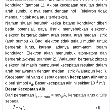
konduktor (gambar 1). Akibat kecepatan resultan dalam
arah sumbu x nya sama dengan nol (elektron tidak
mengalir, tidak ada arus terdeteksi).
Namun situasi berubah ketika batang konduktor diberi
beda potensial, gaya listrik menyebabkan elektron-
elektron bergerak dalam arah sesuai arah medan listrik
(arah sumbu x). Bagi elektron tidak terlalu mudah untuk
bergerak lurus, karena adanya atom-atom logam
konduktor. Elektron akan menumbuk atom-atom dan
bergerak
zig-zag
(gambar 2). Walaupun bergerak zigzag
elektron ini masih mempunyai kecepatan resultan dalam
arah berlawanan dengan medan listrik (walaupun kecil).
Kecepatan ini yang disebut dengan
kecepatan alir
yang
-4
diberi simbol v
. Besar kecepatan alir ini sekitar 10
m/s.
d
Besar Kecepatan Alir
Dari persamaan
I
= nqv
A, kerapatan arus ditulis
rata-rata
d
sebagai