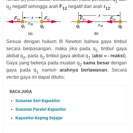
1
q
negatif sehingga arah
F
negatif dari arah
r
.
2
12
12
Sesuai dengan hukum III Newton bahwa gaya timbul
secara berpasangan, maka jika pada q
timbul gaya
1
akibat q
, pada q
timbul gaya akibat q
(
aksi = - reaksi
).
2
2
1
Gaya yang bekerja pada muatan q
sama besar
dengan
2
gaya pada q
namun
arahnya berlawanan
. Secara
1
vector gaya ini dapat ditulis:
BACA JUGA
Susunan Seri Kapasitor
Susunan Paralel Kapasitor
Kapasitor Keping Sejajar