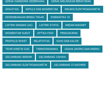
GERAK HARMONIK SEDERHANA
GERAK MELINGKAR BERATURAN
GRAVITASI
IMPULS DAN MOMENTUM
INDUKSI ELEKTROMAGNETIK
KESEIMBANGAN BENDA TEGAR
KINEMATIKA 1D
LISTRIK DINAMIS (AC)
LISTRIK STATIS
MEDAN MAGNET
MOMENTUM SUDUT
OPTIKA FISIS
PENGUKURAN
PROPULSI ROKET
RELATIVITAS
SUHU DAN KALOR
TEORI KINETIK GAS
TERMODINAMIKA
USAHA (WORK) DAN ENERGI
GELOMBANG BERDIRI
GELOMBANG CAHAYA
GELOMBANG ELEKTROMAGNETIK
GELOMBANG STASIONER