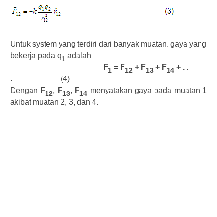
Untuk system yang terdiri dari banyak muatan, gaya yang
bekerja pada q
adalah
1
F
= F
+ F
+ F
+ . .
1
12
13
14
.
(4)
Dengan
F
,
F
,
F
menyatakan gaya pada muatan 1
12
13
14
akibat muatan 2, 3, dan 4.