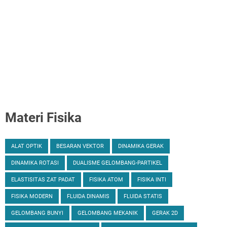
Materi Fisika
ALAT OPTIK
BESARAN VEKTOR
DINAMIKA GERAK
DINAMIKA ROTASI
DUALISME GELOMBANG-PARTIKEL
ELASTISITAS ZAT PADAT
FISIKA ATOM
FISIKA INTI
FISIKA MODERN
FLUIDA DINAMIS
FLUIDA STATIS
GELOMBANG BUNYI
GELOMBANG MEKANIK
GERAK 2D