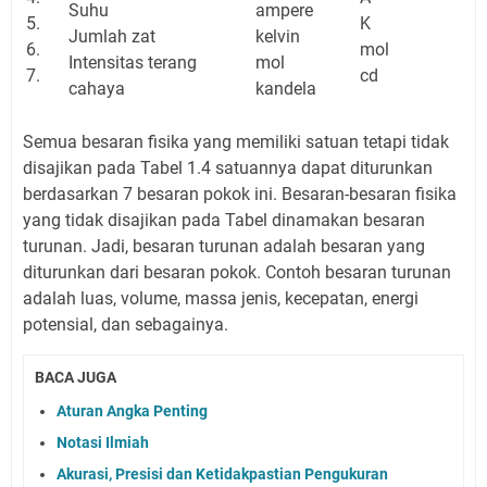
Suhu
ampere
5.
K
Jumlah zat
kelvin
6.
mol
Intensitas terang
mol
7.
cd
cahaya
kandela
Semua besaran fisika yang memiliki satuan tetapi tidak
disajikan pada Tabel 1.4 satuannya dapat diturunkan
berdasarkan 7 besaran pokok ini. Besaran-besaran fisika
yang tidak disajikan pada Tabel dinamakan besaran
turunan. Jadi, besaran turunan adalah besaran yang
diturunkan dari besaran pokok. Contoh besaran turunan
adalah luas, volume, massa jenis, kecepatan, energi
potensial, dan sebagainya.
BACA JUGA
Aturan Angka Penting
Notasi Ilmiah
Akurasi, Presisi dan Ketidakpastian Pengukuran