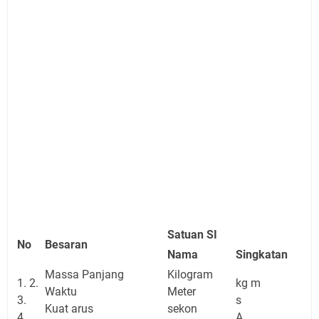
Satuan SI
No
Besaran
Nama
Singkatan
Massa Panjang
Kilogram
1. 2.
kg m
Waktu
Meter
3.
s
Kuat arus
sekon
4.
A