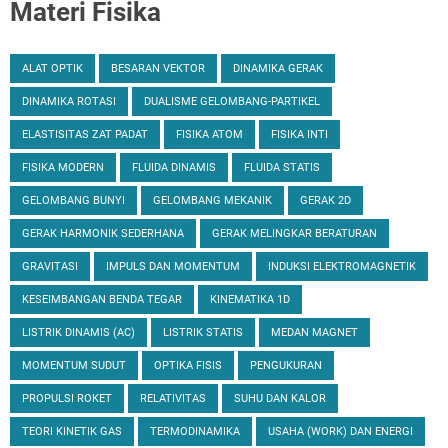
Materi Fisika
ALAT OPTIK
BESARAN VEKTOR
DINAMIKA GERAK
DINAMIKA ROTASI
DUALISME GELOMBANG-PARTIKEL
ELASTISITAS ZAT PADAT
FISIKA ATOM
FISIKA INTI
FISIKA MODERN
FLUIDA DINAMIS
FLUIDA STATIS
GELOMBANG BUNYI
GELOMBANG MEKANIK
GERAK 2D
GERAK HARMONIK SEDERHANA
GERAK MELINGKAR BERATURAN
GRAVITASI
IMPULS DAN MOMENTUM
INDUKSI ELEKTROMAGNETIK
KESEIMBANGAN BENDA TEGAR
KINEMATIKA 1D
LISTRIK DINAMIS (AC)
LISTRIK STATIS
MEDAN MAGNET
MOMENTUM SUDUT
OPTIKA FISIS
PENGUKURAN
PROPULSI ROKET
RELATIVITAS
SUHU DAN KALOR
TEORI KINETIK GAS
TERMODINAMIKA
USAHA (WORK) DAN ENERGI