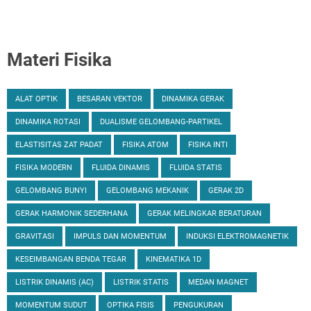
Materi Fisika
ALAT OPTIK
BESARAN VEKTOR
DINAMIKA GERAK
DINAMIKA ROTASI
DUALISME GELOMBANG-PARTIKEL
ELASTISITAS ZAT PADAT
FISIKA ATOM
FISIKA INTI
FISIKA MODERN
FLUIDA DINAMIS
FLUIDA STATIS
GELOMBANG BUNYI
GELOMBANG MEKANIK
GERAK 2D
GERAK HARMONIK SEDERHANA
GERAK MELINGKAR BERATURAN
GRAVITASI
IMPULS DAN MOMENTUM
INDUKSI ELEKTROMAGNETIK
KESEIMBANGAN BENDA TEGAR
KINEMATIKA 1D
LISTRIK DINAMIS (AC)
LISTRIK STATIS
MEDAN MAGNET
MOMENTUM SUDUT
OPTIKA FISIS
PENGUKURAN