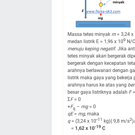
Massa tetes minyak
m
= 3,24 x
9
medan listrik E = 1,96 x 10
N/C
menuju keping negatif
. Jika an
tetes minyak akan bergerak dip
bergerak dengan kecepatan tetap
arahnya berlawanan dengan ga
listrik maka gaya yang bekerja 
arahnya harus ke atas yang
ber
besar gaya listriknya adalah
F
Σ
F
= 0
+
F
–
mg
= 0
q
qE
=
mg
, maka
-
11
2
q
= (3,24 x 10
kg)( 9,8 m/s
)
-19
=
1,62 x 10
C