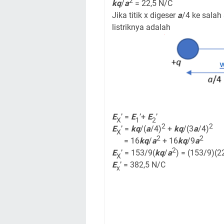
2
kq
/
a
= 22,5 N/C
Jika titik x digeser
a
/4 ke salah
listriknya adalah
E
’ =
E
’+
E
’
X
1
2
2
2
E
’ =
kq
/(
a
/4)
+
kq
/(3
a
/4)
X
2
2
= 16
kq
/
a
+ 16
kq
/9
a
2
E
’ = 153/9(
kq
/
a
) = (153/9)(2
X
E
’ = 382,5 N/C
x