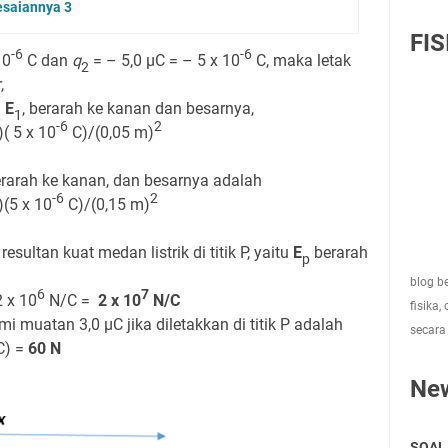
esaiannya 3
FIS
-6
-6
10
C dan
q
= – 5,0 μC = – 5 x 10
C, maka letak
2
,
u
E
, berarah ke kanan dan besarnya,
1
-6
2
)( 5 x 10
C)/(0,05 m)
rarah ke kanan, dan besarnya adalah
-6
2
)(5 x 10
C)/(0,15 m)
esultan kuat medan listrik di titik P, yaitu
E
berarah
p
blog be
6
7
 x 10
N/C =
2 x 10
N/C
fisika,
ami muatan 3,0 μC jika diletakkan di titik P adalah
secara
C) =
60 N
Ne
SOAL