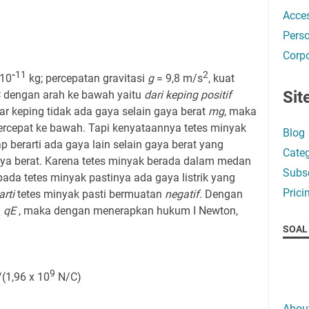
Acces
Perso
Corpo
-
11
2
 10
kg; percepatan gravitasi
g
= 9,8 m/s
, kuat
Sit
 dengan arah ke bawah yaitu
dari keping positif
tar keping tidak ada gaya selain gaya berat
mg
, maka
ercepat ke bawah. Tapi kenyataannya tetes minyak
Blog
 berarti ada gaya lain selain gaya berat yang
Categ
ya berat. Karena tetes minyak berada dalam medan
Subsc
pada tetes minyak pastinya ada gaya listrik yang
Prici
arti
tetes minyak pasti bermuatan
negatif
. Dengan
=
qE
, maka dengan menerapkan hukum I Newton,
SOAL 
9
/(1,96 x 10
N/C)
Abou