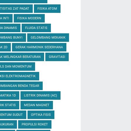
TISITAS ZAT PADAT
FISIKA ATOM
A INTI
FISIKA MODERN
DA DINAMIS
FLUIDA STATIS
OMBANG BUNYI
GELOMBANG MEKANIK
K 2D
GERAK HARMONIK SEDERHANA
K MELINGKAR BERATURAN
GRAVITASI
ULS DAN MOMENTUM
KSI ELEKTROMAGNETIK
EIMBANGAN BENDA TEGAR
MATIKA 1D
LISTRIK DINAMIS (AC)
RIK STATIS
MEDAN MAGNET
ENTUM SUDUT
OPTIKA FISIS
GUKURAN
PROPULSI ROKET