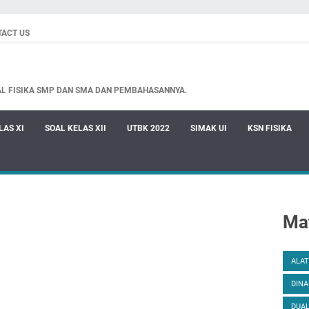
TACT US
AL FISIKA SMP DAN SMA DAN PEMBAHASANNYA.
LAS XI
SOAL KELAS XII
UTBK 2022
SIMAK UI
KSN FISIKA
Mat
ALAT
DINA
DUAL