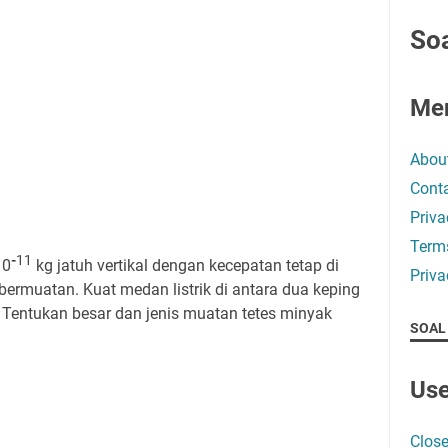
Soa
Me
Abou
Conta
Priva
Term
-
11
10
kg jatuh vertikal dengan kecepatan tetap di
Priva
bermuatan. Kuat medan listrik di antara dua keping
Tentukan besar dan jenis muatan tetes minyak
SOAL
Use
Close