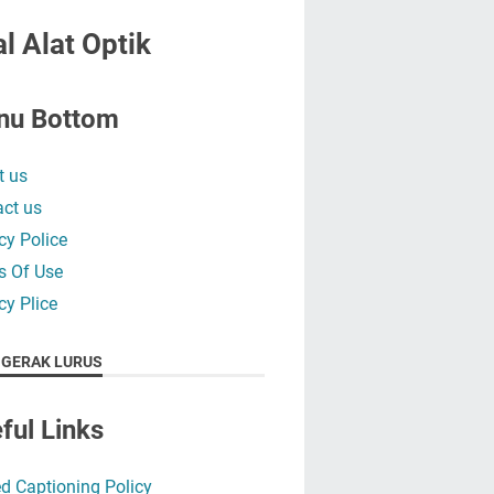
l Alat Optik
nu Bottom
t us
ct us
cy Police
s Of Use
cy Plice
 GERAK LURUS
ful Links
d Captioning Policy