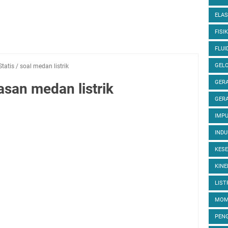
ELAS
FISIK
FLUI
GEL
Statis
/
soal medan listrik
GERA
san medan listrik
GERA
IMP
INDU
KES
KINE
LIST
MOM
PEN