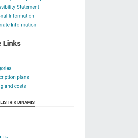
sibility Statement
nal Information
rate Information
e Links
ories
ription plans
ng and costs
LISTRIK DINAMIS
t Us