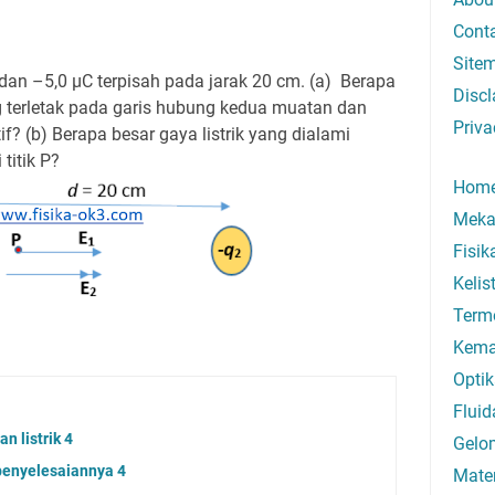
Cont
Site
 dan –5,0 μC terpisah pada jarak 20 cm. (a) Berapa
Discl
ang terletak pada garis hubung kedua muatan dan
Priva
if? (b) Berapa besar gaya listrik yang dialami
titik P?
Hom
Meka
Fisi
Kelis
Term
Kema
Optik
Fluid
 listrik 4
Gelo
enyelesaiannya 4
Mate