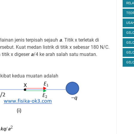
RELA
TEOR
USAH
GELO
lainan jenis terpisah sejauh
a
. Titik x terletak di
GEL
ebut. Kuat medan listrik di titik x sebesar 180 N/C.
GEL
 titik x digeser
a
/4 ke arah salah satu muatan.
GEL
 akibat kedua muatan adalah
2
8
kq
/
a