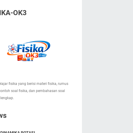
IKA-OK3
lajar fisika yang berisi materi fisika, rumus
 contoh soal fisika, dan pembahasan soal
 lengkap.
ws
 DINAMIKA ROTASI