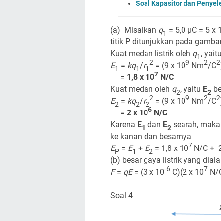
Soal Kapasitor dan Penyel
(a) Misalkan
q
= 5,0 μC = 5 x 
1
titik P ditunjukkan pada gambar
Kuat medan listrik oleh
q
, yait
1
2
9
2
2
E
=
kq
/
r
= (9 x 10
Nm
/C
1
1
1
7
=
1,8 x 10
N/C
Kuat medan oleh
q
, yaitu
E
be
2
2
2
9
2
2
E
=
kq
/
r
= (9 x 10
Nm
/C
2
2
2
6
=
2 x 10
N/C
Karena
E
dan
E
searah, maka r
1
2
ke kanan dan besarnya
7
E
=
E
+
E
= 1,8 x 10
N/C + 2
P
1
2
(b) besar gaya listrik yang dial
-6
7
F
=
qE
= (3 x 10
C)(2 x 10
N/
Soal 4