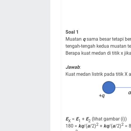
Soal 1
Muatan
q
sama besar tetapi ber
tengah-tengah kedua muatan ters
Berapa kuat medan di titik x jika
Jawab
:
Kuat medan listrik pada titik X
E
=
E
+
E
(lihat gambar (i))
X
1
2
2
2
180 =
kq
/(
a
/2)
+
kq
/(
a
/2)
= 