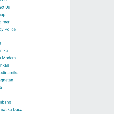
act Us
map
aimer
cy Police
e
nika
ka Modern
trikan
odinamika
gnetan
a
a
mbang
matika Dasar