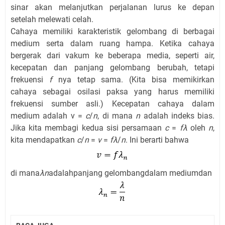
sinar akan melanjutkan perjalanan lurus ke depan
setelah melewati celah.
Cahaya memiliki
karakteristik
gelombang
di berbagai
medium serta
dalam ruang hampa
.
Ketika cahaya
bergerak da
ri
vakum ke
beberapa media
,
seperti air
,
kecepatan dan
panjang gelombang berubah
,
tetapi
frekuensi
f
nya
tetap sama
.
(
Kita
bisa memikirkan
cahaya
sebagai
osilasi
paksa yang
harus memiliki
frekuensi
sumber asli
.)
Kecepatan cahaya
dalam
medium
adalah
v
=
c
/
n
,
di mana
n
adalah
indeks
bias
.
Jika kita
membagi
kedua sisi persamaan
c
=
fλ
oleh
n
,
kita mendapatkan
c
/
n
=
v
=
fλ
/
n
.
Ini berarti bahwa
di mana
λn
adalah
panjang gelombang
dalam medium
dan