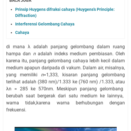
BACA JUGA
Prinsip Huygens difraksi cahaya (Huygens's Principle:
Diffraction)
Interferensi Gelombang Cahaya
Cahaya
di mana
λ
adalah
panjang gelombang
dalam ruang
hampa
dan
n
adalah
indeks
medium
pembiasan
.
Oleh
karena itu
,
panjang gelombang cahaya
lebih kecil
dalam
medium apapun
daripada di
vakum
.
Dalam air
,
misalnya,
yang
memiliki
n
=
1,333
,
kisaran
panjang gelombang
terlihat
adalah
(
380
nm
)
/1.333
ke
(
760
nm
)
/1.333
,
atau
λn
=
285 ke 570nm
.
Meskipun
panjang gelombang
berubah
saat bergerak dari
satu medium ke lainnya
,
warna
tidak,
karena
warna
berhubungan dengan
frekuensi
.