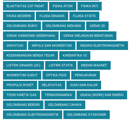
ELASTISITAS ZAT PADAT
FISIKA ATOM
FISIKA INTI
FISIKA MODERN
FLUIDA DINAMIS
FLUIDA STATIS
GELOMBANG BUNYI
GELOMBANG MEKANIK
GERAK 2D
GERAK HARMONIK SEDERHANA
GERAK MELINGKAR BERATURAN
GRAVITASI
IMPULS DAN MOMENTUM
INDUKSI ELEKTROMAGNETIK
KESEIMBANGAN BENDA TEGAR
KINEMATIKA 1D
LISTRIK DINAMIS (AC)
LISTRIK STATIS
MEDAN MAGNET
MOMENTUM SUDUT
OPTIKA FISIS
PENGUKURAN
PROPULSI ROKET
RELATIVITAS
SUHU DAN KALOR
TEORI KINETIK GAS
TERMODINAMIKA
USAHA (WORK) DAN ENERGI
GELOMBANG BERDIRI
GELOMBANG CAHAYA
GELOMBANG ELEKTROMAGNETIK
GELOMBANG STASIONER